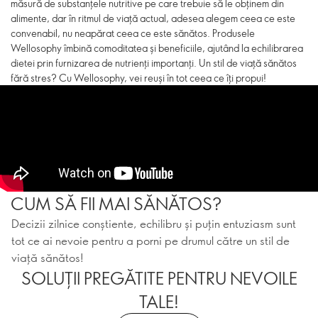
măsură de substanțele nutritive pe care trebuie să le obținem din
alimente, dar în ritmul de viață actual, adesea alegem ceea ce este
convenabil, nu neapărat ceea ce este sănătos. Produsele
Wellosophy îmbină comoditatea și beneficiile, ajutând la echilibrarea
dietei prin furnizarea de nutrienți importanți. Un stil de viață sănătos
fără stres? Cu Wellosophy, vei reuși în tot ceea ce îți propui!
CUM SĂ FII MAI SĂNĂTOS?
Decizii zilnice conștiente, echilibru și puțin entuziasm sunt
tot ce ai nevoie pentru a porni pe drumul către un stil de
viață sănătos!
SОLUȚII PREGĂTITE PENTRU NEVOILE
TALE!