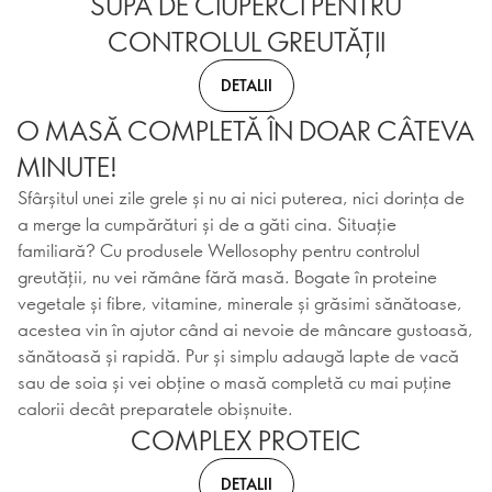
SUPĂ DE CIUPERCI PENTRU
CONTROLUL GREUTĂȚII
DETALII
O MASĂ COMPLETĂ ÎN DOAR CÂTEVA
MINUTE!
Sfârșitul unei zile grele și nu ai nici puterea, nici dorința de
a merge la cumpărături și de a găti cina. Situație
familiară? Cu produsele Wellosophy pentru controlul
greutății, nu vei rămâne fără masă. Bogate în proteine
vegetale și fibre, vitamine, minerale și grăsimi sănătoase,
acestea vin în ajutor când ai nevoie de mâncare gustoasă,
sănătoasă și rapidă. Pur și simplu adaugă lapte de vacă
sau de soia și vei obține o masă completă cu mai puține
calorii decât preparatele obișnuite.
COMPLEX PROTEIC
DETALII