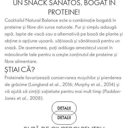
UN SNACK SĂNĂTOS, BOGAT ÎN
PROTEINE!
Cocktailul Natural Balance este o combinație bogată în
proteine și fibre din surse naturale. Pur și simplu adaugă
apă, lapte de vacă sau o alternativă pe bază de plante și
obține o opțiune ușoară, sățioasă și sănătoasă pentru un
snack. De asemenea, poți adăuga amestecul uscat în
mâncărurile tale pentru a crește conținutul de proteine și
fibre alimentare.
ȘTIAI CĂ?
Proteinele favorizează conservarea mușchilor și pierderea
de grăsime (Longland et al., 2016; Murphy et al., 2014) și
vă ajută să simțiți sațietate pentru mai mult timp (Paddon-
Jones et al., 2008).
DETALII
DETALII