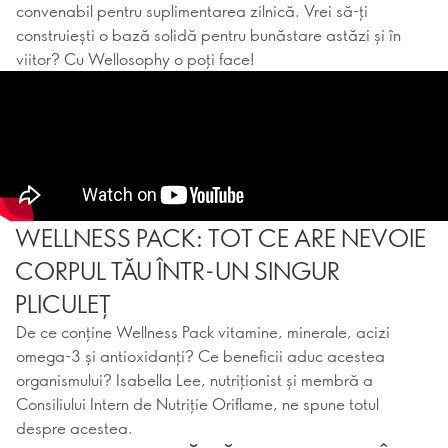
convenabil pentru suplimentarea zilnică. Vrei să-ți
construiești o bază solidă pentru bunăstare astăzi și în
viitor? Cu Wellosophy o poți face!
WELLNESS PACK: TOT CE ARE NEVOIE
CORPUL TĂU ÎNTR-UN SINGUR
PLICULEȚ
De ce conține Wellness Pack vitamine, minerale, acizi
omega-3 și antioxidanți? Ce beneficii aduc acestea
organismului? Isabella Lee, nutriționist și membră a
Consiliului Intern de Nutriție Oriflame, ne spune totul
despre acestea.