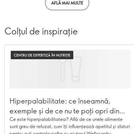
AFLĂ MAI MULTE
Colțul de inspirație
CENTRU DE EXPERTIZĂ ÎN NUTRIȚIE
Hiperpalabilitate: ce înseamnă,
exemple și de ce nu te poți opri din
mâncat
Ce este hiperpalabilitatea? Află de ce unele alimente
sunt greu de refuzat, cum îți influențează apetitul și sfaturi
pentru a-ți controla pofta cu ajutorul Wellosophy.