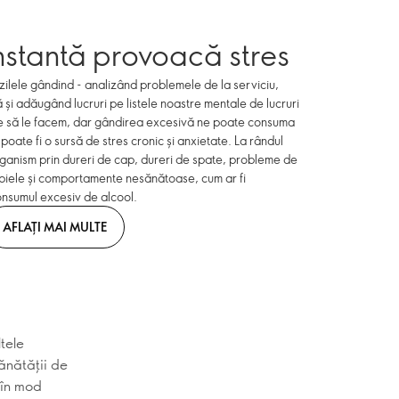
stantă provoacă stres
zilele gândind - analizând problemele de la serviciu,
și adăugând lucruri pe listele noastre mentale de lucruri
uie să le facem, dar gândirea excesivă ne poate consuma
oate fi o sursă de stres cronic și anxietate. La rândul
organism prin dureri de cap, dureri de spate, probleme de
piele și comportamente nesănătoase, cum ar fi
onsumul excesiv de alcool.
AFLAȚI MAI MULTE
tele
ănătății de
 în mod