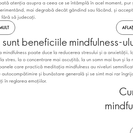
toată atenția asupra a ceea ce se întâmplă în acel moment, pur ș
xperimentând, mai degrabă decât gândind sau făcând, și acce
 fără să judecați.
 MULT
AFLAȚ
sunt beneficiile mindfulness-ul
 mindfulness poate duce la reducerea stresului și a anxietății, l
 la stres, la o concentrare mai ascuțită, la un somn mai bun și la r
oanele care practică meditația mindfulness au niveluri semnifica
e autocompătimire și bunăstare generală și se simt mai rar îngrij
ți în reglarea emoțiilor.
Cum
mindfu