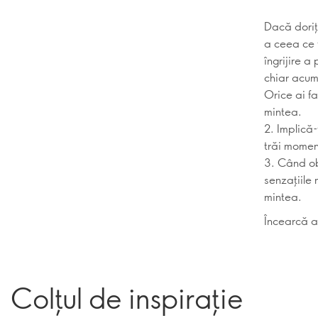
Dacă doriți
a ceea ce f
îngrijire a
chiar acum
Orice ai f
mintea.
2. Implică-
trăi momen
3. Când ob
senzațiile
mintea.
Încearcă a
Colțul de inspirație