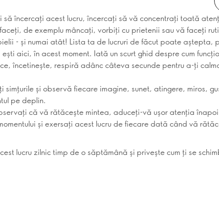
 să încercați acest lucru, încercați să vă concentrați toată ate
aceți, de exemplu mâncați, vorbiți cu prietenii sau vă faceți rut
 pielii - și numai atât! Lista ta de lucruri de făcut poate aștepta,
 ești aici, în acest moment. Iată un scurt ghid despre cum funcți
ace, încetinește, respiră adânc câteva secunde pentru a-ți calma
ți simțurile și observă fiecare imagine, sunet, atingere, miros, gu
tul pe deplin.
servați că vă rătăcește mintea, aduceți-vă ușor atenția înapoi
 momentului și exersați acest lucru de fiecare dată când vă rătă
cest lucru zilnic timp de o săptămână și privește cum ți se schi