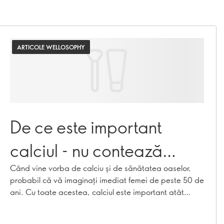
ARTICOLE WELLOSOPHY
De ce este important
calciul - nu contează
vârsta!
Când vine vorba de calciu și de sănătatea oaselor,
probabil că vă imaginați imediat femei de peste 50 de
ani. Cu toate acestea, calciul este important atât
pentru bărbați, cât și pentru femei - din copilărie și
adolescență până la vârsta adultă. Aflați de ce calciul