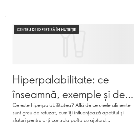
CENTRU DE EXPERTIZĂ ÎN NUTRIȚIE
Hiperpalabilitate: ce
înseamnă, exemple și de
ce nu te poți opri din
Ce este hiperpalabilitatea? Află de ce unele alimente
sunt greu de refuzat, cum îți influențează apetitul și
mâncat
sfaturi pentru a-ți controla pofta cu ajutorul
Wellosophy.