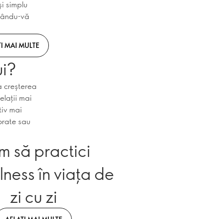
i simplu
ptându-vă
I MAI MULTE
ui?
a creșterea
elații mai
tiv mai
orate sau
 să practici
lness în viața de
zi cu zi