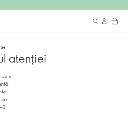
ției
l atenției
hidem
antă,
nte
Este
 vă