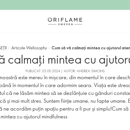
EȚII
/
Articole Wellosophy
/
Cum să vă calmați mintea cu ajutorul aten
 calmați mintea cu ajutoru
PUBLICAT: 03.05.2024 | AUTOR: ANDREA SIMONS
noastră este mereu în mișcare, din momentul în care desc
i până în momentul în care adormim seara. Viața este stres
tul că ne lăsăm mintea să se dezlănțuie cu gânduri consta
ă și mai mult stres. Suntem ființe umane, nu fapte umane. 
să ne acordăm puțin spațiu pentru a fi pur și simplu!Cum să
 mintea cu ajutorul mindfulness