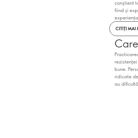
conștient 
fiind și e
experiența
CITIȚI MAI
Care 
Practicarea
rezistenței
bune. Pers
ridicate d
au dificultă