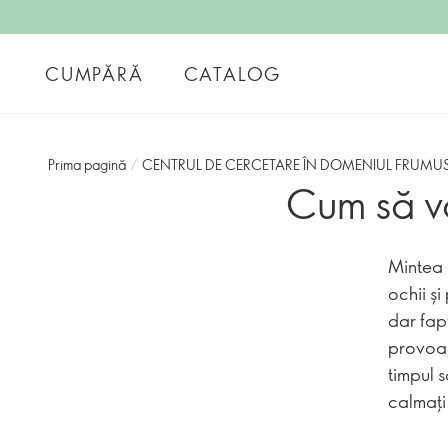
CUMPĂRĂ
CATALOG
Prima pagină
/
CENTRUL DE CERCETARE ÎN DOMENIUL FRUMUS
Cum să vă
Mintea 
ochii ș
dar fap
provoac
timpul 
calmați