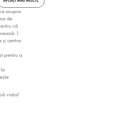
AFLAȚI MAI MULTE
nția asupra
ina de
 pentru că
onează: 1.
 și centra
st pentru a
 la
cește
mbă viața!