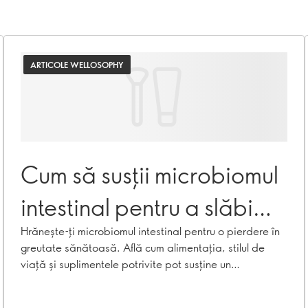
ARTICOLE WELLOSOPHY
Cum să susții microbiomul
intestinal pentru a slăbi
sănătos
Hrănește-ți microbiomul intestinal pentru o pierdere în
greutate sănătoasă. Află cum alimentația, stilul de
viață și suplimentele potrivite pot susține un
metabolism echilibrat și obiceiuri sănătoase.