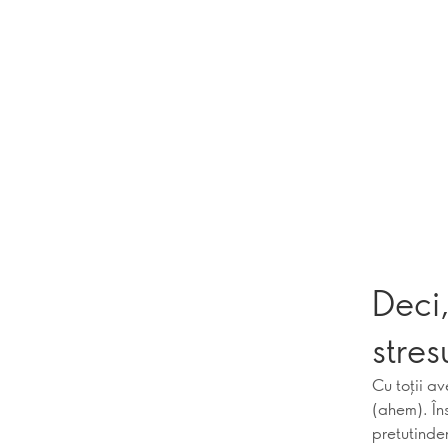
Deci,
stres
Cu toții a
(ahem). În
pretutinde