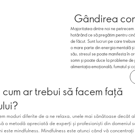
Gândirea con
Majoritatea dintre noi ne petrecem 
hotărând ce să pregătim pentru cină 
de făcut. Sunt lucruri pe care treb
o mare parte din energia mentală și p
său, stresul se poate manifesta în 
somn și poate duce la probleme de 
alimentația emoțională, fumatul și c
 cum ar trebui să facem față
ului?
vem moduri diferite de a ne relaxa, unele mai sănătoase decât al
să o metodă apreciată de experți și profesioniști din domeniul s
ni este mindfulness. Mindfulness este atunci când vă concentrați