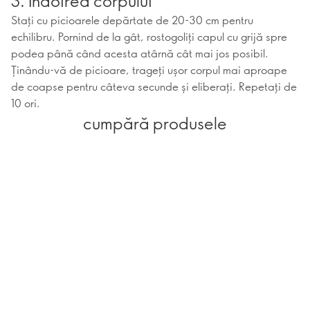
3. Îndoirea corpului
Stați cu picioarele depărtate de 20-30 cm pentru
echilibru. Pornind de la gât, rostogoliți capul cu grijă spre
podea până când acesta atârnă cât mai jos posibil.
Ținându-vă de picioare, trageți ușor corpul mai aproape
de coapse pentru câteva secunde și eliberați. Repetați de
10 ori.
cumpără produsele