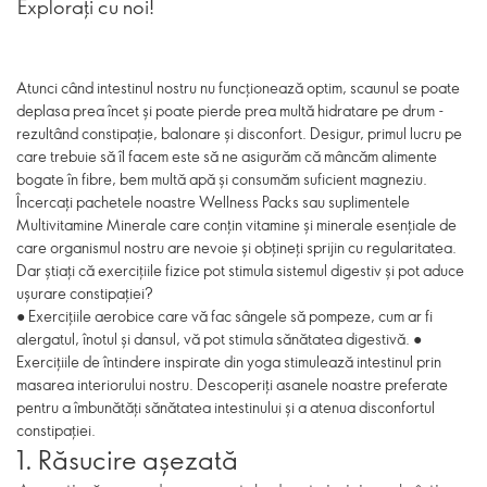
Explorați cu noi!
Atunci când intestinul nostru nu funcționează optim, scaunul se poate
deplasa prea încet și poate pierde prea multă hidratare pe drum -
rezultând constipație, balonare și disconfort. Desigur, primul lucru pe
care trebuie să îl facem este să ne asigurăm că mâncăm alimente
bogate în fibre, bem multă apă și consumăm suficient magneziu.
Încercați pachetele noastre Wellness Packs sau suplimentele
Multivitamine Minerale care conțin vitamine și minerale esențiale de
care organismul nostru are nevoie și obțineți sprijin cu regularitatea.
Dar știați că exercițiile fizice pot stimula sistemul digestiv și pot aduce
ușurare constipației?
● Exercițiile aerobice care vă fac sângele să pompeze, cum ar fi
alergatul, înotul și dansul, vă pot stimula sănătatea digestivă. ●
Exercițiile de întindere inspirate din yoga stimulează intestinul prin
masarea interiorului nostru. Descoperiți asanele noastre preferate
pentru a îmbunătăți sănătatea intestinului și a atenua disconfortul
constipației.
1. Răsucire așezată