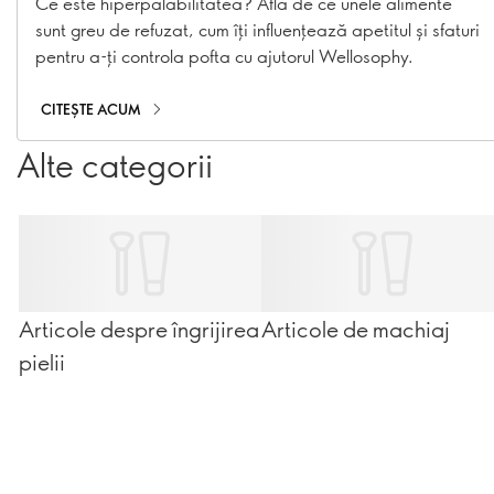
mâncat
Ce este hiperpalabilitatea? Află de ce unele alimente
sunt greu de refuzat, cum îți influențează apetitul și sfaturi
pentru a-ți controla pofta cu ajutorul Wellosophy.
CITEȘTE ACUM
Alte categorii
Articole despre îngrijirea
Articole de machiaj
pielii