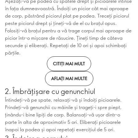
Așezați-vă pe podea cu spatele drept și picioarele întinse
în fața dumneavoastră. Îndoiți un picior cât mai aproape
de corp, păstrând piciorul plat pe podea. Treceți piciorul
peste piciorul drept și țineți-vă de el cu brațul opus.
Folosiți-vă brațul pentru a vă trage corpul mai aproape de
picior într-o mișcare de răsucire. Țineți timp de câteva
secunde și eliberați. Repetați de 10 ori și apoi schimbați
părțile.
CITIȚI MAI MULT
AFLAȚI MAI MULTE
2. Îmbrățișare cu genunchiul
Întindeți-vă pe spate, relaxați-vă și îndoiți picioarele.
Prindeți-vă genunchii cu mâinile și trageți-i spre piept,
ținându-i bine lipiți de corp. Balansați-vă ușor dintr-o
parte în alta de aproximativ 5 ori. Eliberați picioarele
înapoi la podea și apoi repetați exercițiul de 5 ori.