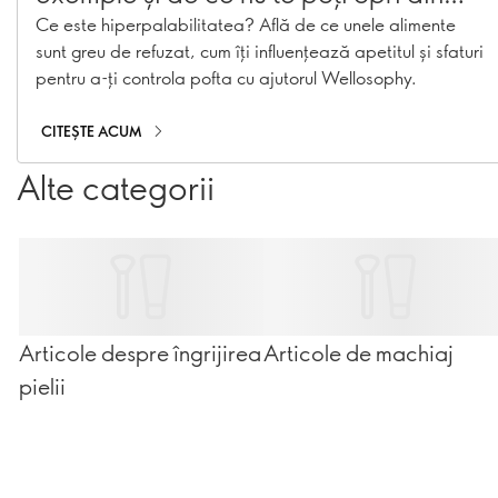
mâncat
Ce este hiperpalabilitatea? Află de ce unele alimente
sunt greu de refuzat, cum îți influențează apetitul și sfaturi
pentru a-ți controla pofta cu ajutorul Wellosophy.
CITEȘTE ACUM
Alte categorii
Articole despre îngrijirea
Articole de machiaj
pielii