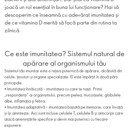
joacă un rol esențial în buna lui funcționare? Hai să
descoperim ce înseamnă cu adevărat imunitatea și
de ce vitamina D merită să facă parte din rutina ta
zilnică.
Ce este imunitatea? Sistemul natural de
apărare al organismului tău
Sistemul tău imunitar este o rețea puternică de apărare, alcătuită din
celule, țesuturi și organe specializate. El este împărțit în două părți
principale:
• Imunitatea înnăscută – imunitatea cu care te naști. Primii
„respondenți” ai organismului, precum pielea, mucoasele, globulele
albe, inflamația și febra.
• Imunitatea adaptativă – imunitatea bazată pe memorie, care învață
și își amintește. Aici sunt incluse celulele T, celulele B și anticorpii care
atacă amenințările specifice și devin mai puternici cu fiecare
expunere.