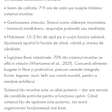
• Somn de calitate: 7–9 ore de somn pe noapte întăresc
sistemul imunitar.
• Gestionarea stresului: Stresul cronic slăbește imunitatea
– încearcă mindfulness, respirație profundă sau meditație.
• Hidratare: 1,5–2 litri de apă pe zi susțin funcția celulară.
Ajustează aportul în funcție de climă, vârstă și starea de
sănătate.
• Îngrijirea florei intestinale: 70% din sistemul imunitar se
află în intestin (Wiertsema et al., 2021). Consumă alimente
bogate în fibre și probiotice, precum cereale integrale,
fructe, legume, iaurt, kefir sau varză murată, pentru a
menține echilibrul.
Sistemul tău imunitar este un aliat puternic – dar are nevoie
de condițiile potrivite pentru a funcționa optim. Când
sistemul tău de apărare este puternic, tot restul
organismului funcționează mai bine.