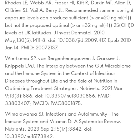
Rhodes LE, Webb AR, Fraser HI, Kift R, Durkin MT, Allan D,
O'Brien SJ, Vail A, Berry JL. Recommended summer sunlight
exposure levels can produce sufficient (> or =20 ng ml(-1))
but not the proposed optimal (> or =32 ng ml(-1)) 25(OH)D
levels at UK latitudes. J Invest Dermatol. 2010
May;130(5):1411-8. doi: 10.1038/jid.2009.417. Epub 2010
Jan 14. PMID: 20072137.
Wiertsema SP, van Bergenhenegouwen J, Garssen J,
Knippels LMJ. The Interplay between the Gut Microbiome
and the Immune System in the Context of Infectious
Diseases throughout Life and the Role of Nutrition in
Optimizing Treatment Strategies. Nutrients. 2021 Mar
9;13(3):886. doi: 10.3390/nu13030886. PMID:
33803407; PMCID: PMC8001875.
Wimalawansa SJ. Infections and Autoimmunity—The
Immune System and Vitamin D: A Systematic Review.
Nutrients. 2023 Sep 2;15(17):3842. doi:
10.3390/nu15173842.