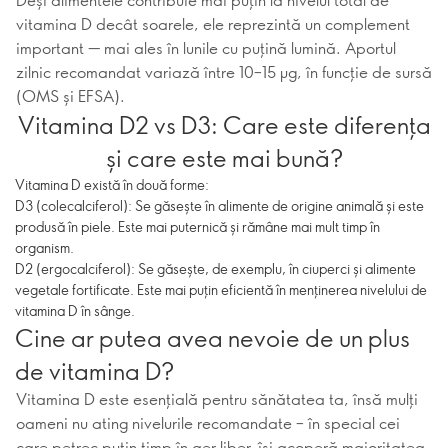
vitamina D decât soarele, ele reprezintă un complement
important — mai ales în lunile cu puțină lumină. Aportul
zilnic recomandat variază între 10–15 µg, în funcție de sursă
(OMS și EFSA).
Vitamina D2 vs D3: Care este diferența
și care este mai bună?
Vitamina D există în două forme:
D3 (colecalciferol): Se găsește în alimente de origine animală și este
produsă în piele. Este mai puternică și rămâne mai mult timp în
organism.
D2 (ergocalciferol): Se găsește, de exemplu, în ciuperci și alimente
vegetale fortificate. Este mai puțin eficientă în menținerea nivelului de
vitamina D în sânge.
Cine ar putea avea nevoie de un plus
de vitamina D?
Vitamina D este esențială pentru sănătatea ta, însă mulți
oameni nu ating nivelurile recomandate – în special cei
care petrec puțin timp în aer liber, își acoperă majoritatea