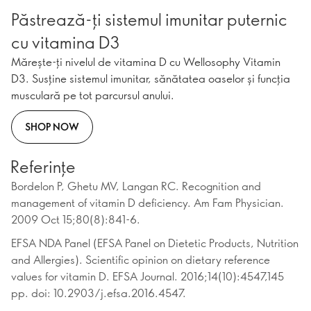
Păstrează-ți sistemul imunitar puternic
cu vitamina D3
Mărește-ți nivelul de vitamina D cu Wellosophy Vitamin
D3. Susține sistemul imunitar, sănătatea oaselor și funcția
musculară pe tot parcursul anului.
SHOP NOW
Referințe
Bordelon P, Ghetu MV, Langan RC. Recognition and
management of vitamin D deficiency. Am Fam Physician.
2009 Oct 15;80(8):841-6.
EFSA NDA Panel (EFSA Panel on Dietetic Products, Nutrition
and Allergies). Scientific opinion on dietary reference
values for vitamin D. EFSA Journal. 2016;14(10):4547,145
pp. doi: 10.2903/j.efsa.2016.4547.