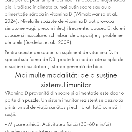
pielii, trăiesc în climate cu mai puțin soare sau au o
alimentație săracă în vitamina D (Wimalawansa et al.,
2024). Nivelurile scăzute de vitamina D pot provoca
simptome vagi, precum infecții frecvente, oboseală, dureri
osoase și musculare, schimbări de dispoziție și probleme
ale pielii (Bordelon et al., 2009).
Pentru aceste persoane, un supliment de vitamina D, în
special sub formă de D3, poate fi o modalitate simplă de
a susține imunitatea și starea generală de bine.
Mai multe modalități de a susține
sistemul imunitar
Vitamina D provenită din soare și alimentație este doar o
parte din puzzle. Un sistem imunitar rezistent se dezvoltă
printr-un stil de viață sănătos și echilibrat. Iată cum să îl
susții:
• Mișcare zilnică: Activitatea fizică (30–60 min/zi)
stimulează sănătatea imunitară.