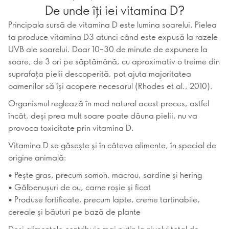
De unde îți iei vitamina D?
Principala sursă de vitamina D este lumina soarelui. Pielea
ta produce vitamina D3 atunci când este expusă la razele
UVB ale soarelui. Doar 10–30 de minute de expunere la
soare, de 3 ori pe săptămână, cu aproximativ o treime din
suprafața pielii descoperită, pot ajuta majoritatea
oamenilor să își acopere necesarul (Rhodes et al., 2010).
Organismul reglează în mod natural acest proces, astfel
încât, deși prea mult soare poate dăuna pielii, nu va
provoca toxicitate prin vitamina D.
Vitamina D se găsește și în câteva alimente, în special de
origine animală:
• Pește gras, precum somon, macrou, sardine și hering
• Gălbenușuri de ou, carne roșie și ficat
• Produse fortificate, precum lapte, creme tartinabile,
cereale și băuturi pe bază de plante
Deși alimentele contribuie mai puțin la nivelul total de