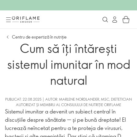
Centru de expertiză în nutriție
Cum să îți întărești
sistemul imunitar în mod
natural
PUBLICAT: 22.08.2025 | AUTOR: MARLENE NORDLANDER, MSC, DIETETICIAN
AUTORIZAT ȘI MEMBRU AL CONSILIULUI DE NUTRIȚIE ORIFLAME
Sistemul imunitar a devenit un subiect central în
discuțiile despre sănătate — și pe bună dreptate! El
lucrează neîncetat pentru a te proteja de virusuri,
bacterii și alte amenințări. Dar știai că vitamina D