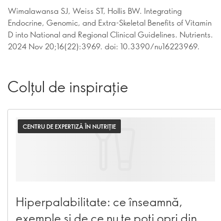
Wimalawansa SJ, Weiss ST, Hollis BW. Integrating
Endocrine, Genomic, and Extra-Skeletal Benefits of Vitamin
D into National and Regional Clinical Guidelines. Nutrients.
2024 Nov 20;16(22):3969. doi: 10.3390/nu16223969.
Colțul de inspirație
CENTRU DE EXPERTIZĂ ÎN NUTRIȚIE
Hiperpalabilitate: ce înseamnă,
exemple și de ce nu te poți opri din