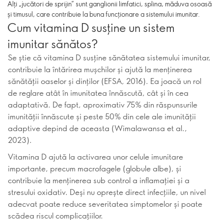
Alți „jucători de sprijin” sunt ganglionii limfatici, splina, măduva osoasă
și timusul, care contribuie la buna funcționare a sistemului imunitar.
Cum vitamina D susține un sistem
imunitar sănătos?
Se știe că vitamina D susține sănătatea sistemului imunitar,
contribuie la întărirea mușchilor și ajută la menținerea
sănătății oaselor și dinților (EFSA, 2016). Ea joacă un rol
de reglare atât în imunitatea înnăscută, cât și în cea
adaptativă. De fapt, aproximativ 75% din răspunsurile
imunității înnăscute și peste 50% din cele ale imunității
adaptive depind de aceasta (Wimalawansa et al.,
2023).
Vitamina D ajută la activarea unor celule imunitare
importante, precum macrofagele (globule albe), și
contribuie la menținerea sub control a inflamației și a
stresului oxidativ. Deși nu oprește direct infecțiile, un nivel
adecvat poate reduce severitatea simptomelor și poate
scădea riscul complicațiilor.