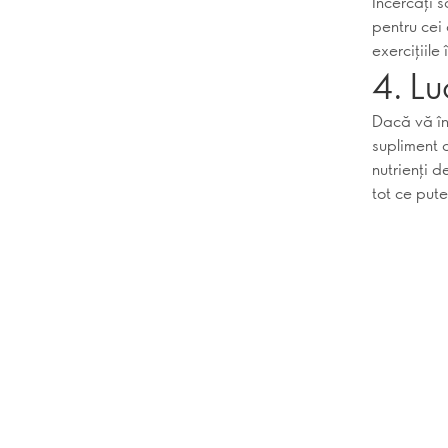
Încercați s
pentru cei 
exercițiile 
4. Lu
Dacă vă îng
supliment 
nutrienți 
tot ce put