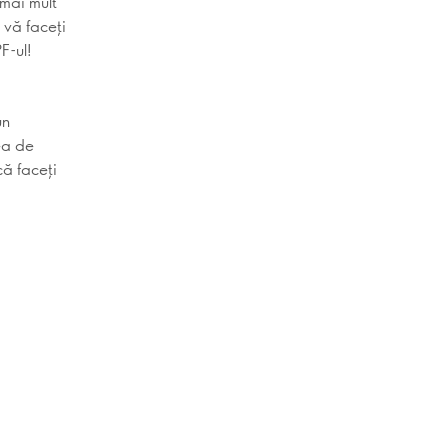
 mai mult
 vă faceți
PF-ul!
un
ea de
că faceți