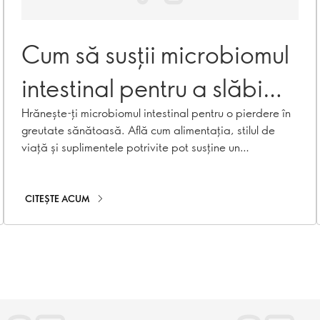
Cum să susții microbiomul
intestinal pentru a slăbi
sănătos
Hrănește-ți microbiomul intestinal pentru o pierdere în
greutate sănătoasă. Află cum alimentația, stilul de
viață și suplimentele potrivite pot susține un
metabolism echilibrat și obiceiuri sănătoase.
CITEȘTE ACUM