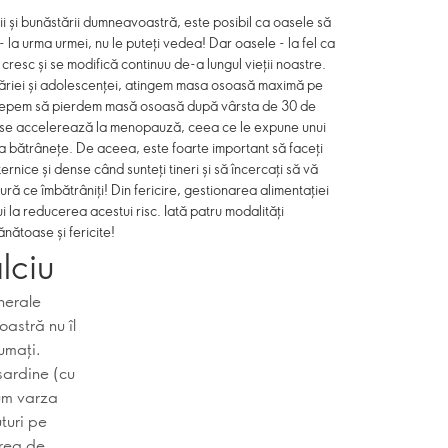
ții și bunăstării dumneavoastră, este posibil ca oasele să
 - la urma urmei, nu le puteți vedea! Dar oasele - la fel ca
re cresc și se modifică continuu de-a lungul vieții noastre.
ăriei și adolescenței, atingem masa osoasă maximă pe
 începem să pierdem masă osoasă după vârsta de 30 de
e se accelerează la menopauză, ceea ce le expune unui
la bătrânețe. De aceea, este foarte important să faceți
ternice și dense când sunteți tineri și să încercați să vă
ă ce îmbătrâniți! Din fericire, gestionarea alimentației
bui la reducerea acestui risc. Iată patru modalități
nătoase și fericite!
alciu
inerale
oastră nu îl
umați.
 sardine (cu
cum varza
turi pe
erea de