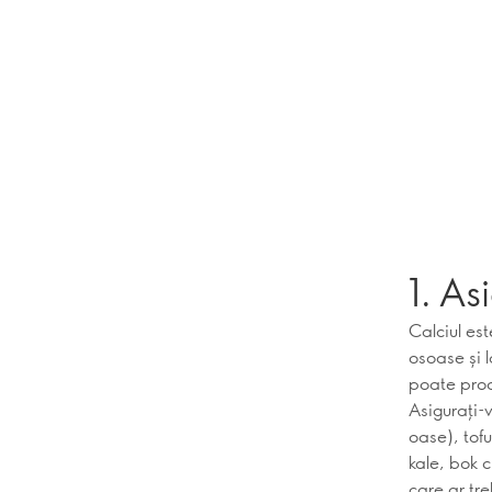
1. As
Calciul est
osoase și l
poate prod
Asigurați-v
oase), tofu
kale, bok 
care ar tr