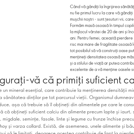
Când vă gândiți la îngrijirea sănătă
nu fie primul lucru la care vă gândiți
mușchii noștri - sunt țesuturi vii, ca
Formăm masă osoasă în timpul copil
la mijlocul vârstei de 20 de ani și
ani. Pentru femei, această pierder
risc mai mare de fragilitate osoasă 
tot posibilul să vă construiți oase pu
mențineți densitatea osoasă pe măsur
și a stilului de viață ar putea contri
excelente de a vă menține oasele să
igurați-vă că primiți suficient c
e un mineral esențial, care contribuie la menținerea densității m
a sănătatea dinților pe tot parcursul vieții. Organismul dumneav
uce, așa că trebuie să îl obțineți din alimentele pe care le cons
ă că obțineți suficient calciu din alimente precum lapte și iaurt,
, migdale, semințe, fasole, linte și legume cu frunze închise pre
choy și varza collard. Există, de asemenea, unele alimente și bău
ebui să le limitați, deoarece acestea contribuie de fapt la pierd