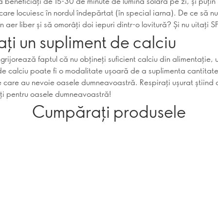
ă beneficiați de 15-30 de minute de lumină solară pe zi, și puțin
care locuiesc în nordul îndepărtat (în special iarna). De ce să nu
în aer liber și să omorâți doi iepuri dintr-o lovitură? Și nu uitați S
ați un supliment de calciu
rijorează faptul că nu obțineți suficient calciu din alimentație, 
de calciu poate fi o modalitate ușoară de a suplimenta cantitat
de care au nevoie oasele dumneavoastră. Respirați ușurat știind 
eți pentru oasele dumneavoastră!
Cumpărați produsele