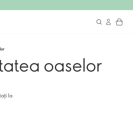
lor
tatea oaselor
ați la