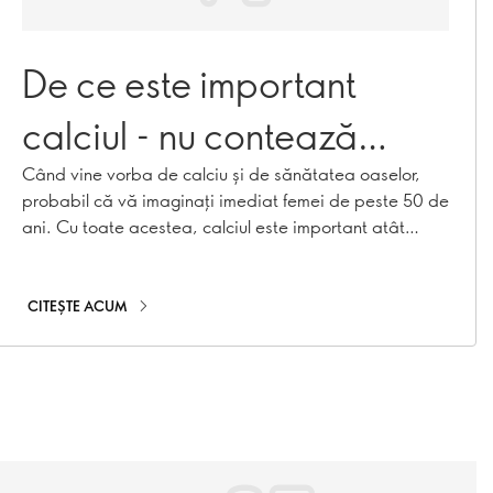
De ce este important
calciul - nu contează
vârsta!
Când vine vorba de calciu și de sănătatea oaselor,
probabil că vă imaginați imediat femei de peste 50 de
ani. Cu toate acestea, calciul este important atât
pentru bărbați, cât și pentru femei - din copilărie și
adolescență până la vârsta adultă. Aflați de ce calciul
este important în fiecare etapă a vieții și cum vă puteți
CITEȘTE ACUM
asigura că dumneavoastră - și cei pe care îi iubiți -
consumați suficient.