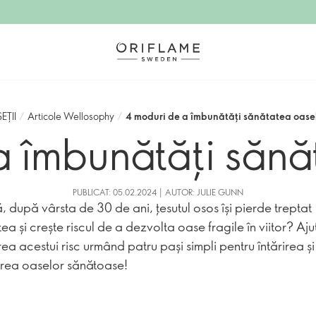
EȚII
/
Articole Wellosophy
/
4 moduri de a îmbunătăți sănătatea oase
a îmbunătăți sănă
PUBLICAT: 05.02.2024 | AUTOR: JULIE GUNN
ă, după vârsta de 30 de ani, țesutul osos își pierde treptat
ea și crește riscul de a dezvolta oase fragile în viitor? Ajut
ea acestui risc urmând patru pași simpli pentru întărirea și
rea oaselor sănătoase!