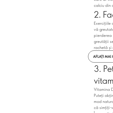
calciu din
2. Fa
Exercițiile
vă greutate
pierderea d
greutății s
rachetă și 
AFLAȚI MAI
3. Pe
vita
Vitamina D
Puteți obț
mod natura
că simțiți-