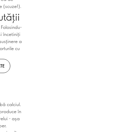
e (scuze!).
tății
 Folosindu-
 încetiniți
susținere a
orturile cu
TE
ă calciul.
 produce în
elui - așa
ber.