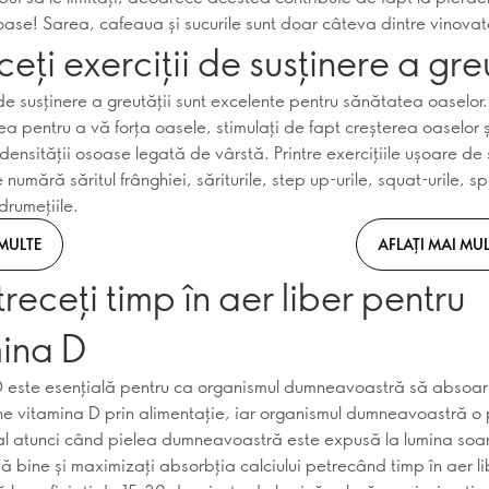
 oase! Sarea, cafeaua și sucurile sunt doar câteva dintre vinovat
ceți exerciții de susținere a greu
 de susținere a greutății sunt excelente pentru sănătatea oaselor.
a pentru a vă forța oasele, stimulați de fapt creșterea oaselor și
ensității osoase legată de vârstă. Printre exercițiile ușoare de 
e numără săritul frânghiei, săriturile, step up-urile, squat-urile, sp
drumețiile.
 MULTE
AFLAȚI MAI MUL
treceți timp în aer liber pentru
mina D
 este esențială pentru ca organismul dumneavoastră să absoarb
ine vitamina D prin alimentație, iar organismul dumneavoastră o
l atunci când pielea dumneavoastră este expusă la lumina soar
vă bine și maximizați absorbția calciului petrecând timp în aer li