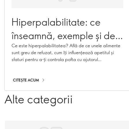
Hiperpalabilitate: ce
înseamnă, exemple și de
ce nu te poți opri din
Ce este hiperpalabilitatea? Află de ce unele alimente
sunt greu de refuzat, cum îți influențează apetitul și
mâncat
sfaturi pentru a-ți controla pofta cu ajutorul
Wellosophy.
CITEȘTE ACUM
Alte categorii