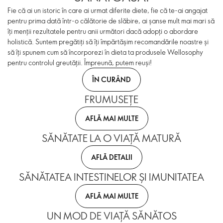
Fie că ai un istoric în care ai urmat diferite diete, fie că te-ai angajat
pentru prima dată într-o călătorie de slăbire, ai șanse mult mai mari să
îți menții rezultatele pentru anii următori dacă adopți o abordare
holistică. Suntem pregătiți să îți împărtășim recomandările noastre și
să îți spunem cum să încorporezi în dieta ta produsele Wellosophy
pentru controlul greutății. Împreună, putem reuși!
ÎN CURÂND
FRUMUSEȚE
AFLĂ MAI MULTE
SĂNĂTATE LA O VIAȚĂ MATURĂ
AFLĂ DETALII
SĂNĂTATEA INTESTINELOR ȘI IMUNITATEA
AFLĂ MAI MULTE
UN MOD DE VIAȚĂ SĂNĂTOS