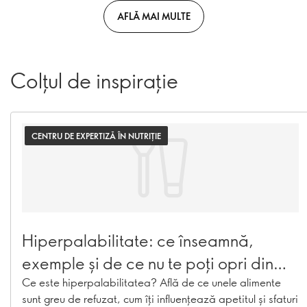
AFLĂ MAI MULTE
Colțul de inspirație
CENTRU DE EXPERTIZĂ ÎN NUTRIȚIE
Hiperpalabilitate: ce înseamnă,
exemple și de ce nu te poți opri din
mâncat
Ce este hiperpalabilitatea? Află de ce unele alimente
sunt greu de refuzat, cum îți influențează apetitul și sfaturi