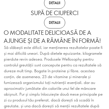
DETALII
SUPĂ DE CIUPERCI
DETALII
O MODALITATE DELICIOASĂ DE A
AJUNGE ȘI DE A RĂMÂNE ÎN FORMĂ!
Să slăbești este dificil, iar menținerea rezultatelor poate fi
și mai dificilă uneori. După dietele epuizante, kilogramele
pierdute revin adesea. Produsele Wellosophy pentru
controlul greutății sunt concepute pentru ca rezultatele să
dureze mult timp. Bogate în proteine și fibre, acestea
conțin, de asemenea, 23 de vitamine și minerale și
furnizează organismului toți nutrienții esențiali, dar au
aproximativ jumătate din caloriile unui fel de mâncare
obișnuit. Pur și simplu înlocuiește două mese principale pe
zi cu produsul tău preferat, dacă dorești să scadă în
greutate, și una dacă dorești să menții rezultatele după