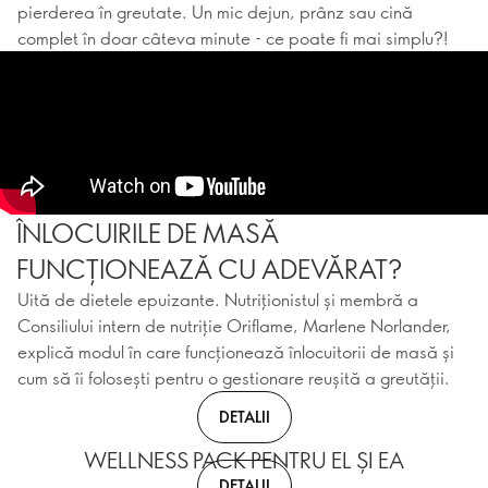
pierderea în greutate. Un mic dejun, prânz sau cină
complet în doar câteva minute - ce poate fi mai simplu?!
ÎNLOCUIRILE DE MASĂ
FUNCȚIONEAZĂ CU ADEVĂRAT?
Uită de dietele epuizante. Nutriționistul și membră a
Consiliului intern de nutriție Oriflame, Marlene Norlander,
explică modul în care funcționează înlocuitorii de masă și
cum să îi folosești pentru o gestionare reușită a greutății.
DETALII
WELLNESS PACK PENTRU EL ȘI EA
DETALII