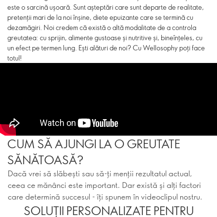
este o sarcină ușoară. Sunt așteptări care sunt departe de realitate,
pretenții mari de la noi înșine, diete epuizante care se termină cu
dezamăgiri. Noi credem că există o altă modalitate de a controla
greutatea: cu sprijin, alimente gustoase și nutritive și, bineînțeles, cu
un efect pe termen lung. Ești alături de noi? Cu Wellosophy poți face
totul!
CUM SĂ AJUNGI LA O GREUTATE
SĂNĂTOASĂ?
Dacă vrei să slăbești sau să-ți menții rezultatul actual,
ceea ce mănânci este important. Dar există și alți factori
care determină succesul - îți spunem în videoclipul nostru.
SOLUȚII PERSONALIZATE PENTRU