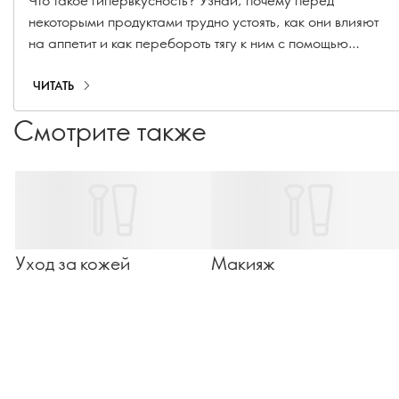
перестать есть
некоторыми продуктами трудно устоять, как они влияют
на аппетит и как перебороть тягу к ним с помощью
Wellosophy.
ЧИТАТЬ
Смотрите также
Уход за кожей
Макияж