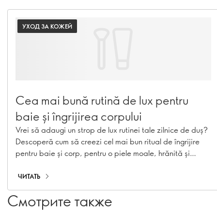
УХОД ЗА КОЖЕЙ
Cea mai bună rutină de lux pentru
baie și îngrijirea corpului
Vrei să adaugi un strop de lux rutinei tale zilnice de duș?
Descoperă cum să creezi cel mai bun ritual de îngrijire
pentru baie și corp, pentru o piele moale, hrănită și
răsfățată.
ЧИТАТЬ
Смотрите также