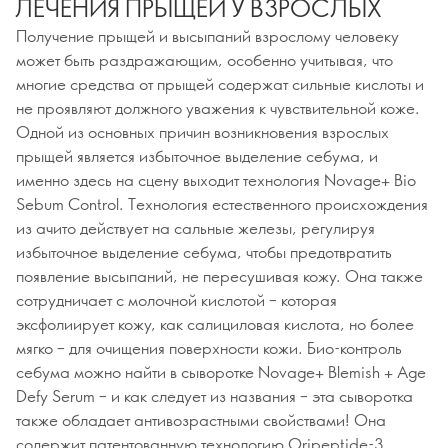
ЛЕЧЕНИЯ ПРЫЩЕЙ У ВЗРОСЛЫХ
Получение прыщей и высыпаний взрослому человеку
может быть раздражающим, особенно учитывая, что
многие средства от прыщей содержат сильные кислоты и
не проявляют должного уважения к чувствительной коже.
Одной из основных причин возникновения взрослых
прыщей является избыточное выделение себума, и
именно здесь на сцену выходит технология Novage+ Bio
Sebum Control. Технология естественного происхождения
из ачито действует на сальные железы, регулируя
избыточное выделение себума, чтобы предотвратить
появление высыпаний, не пересушивая кожу. Она также
сотрудничает с молочной кислотой – которая
эксфолиирует кожу, как салициловая кислота, но более
мягко – для очищения поверхности кожи. Био-контроль
себума можно найти в сыворотке Novage+ Blemish + Age
Defy Serum – и как следует из названия – эта сыворотка
также обладает антивозрастными свойствами! Она
содержит патентованную технологию Oripeptide-3,