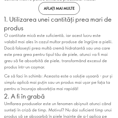
AFLAȚI MAI MULTE
1. Utilizarea unei cantități prea mari de
produs
O cantitate mică este suficientă, iar acest lucru este
valabil mai ales în cazul multor produse de îngrijire a pielii.
Dacă folosești prea multă cremă hidratantă sau una care
este prea grea pentru tipul tău de piele, atunci va fi mai
greu să fie absorbită de piele, transformând excesul de
produs într-un coșmar.
Ce să faci în schimb: Aceasta este o soluție ușoară - pur și
simplu aplică mai puțin sau un produs mai ușor pe fața ta
pentru a încuraja absorbția mai rapidă!
2. A fi în grabă
Umflarea produselor este un fenomen obișnuit atunci când
sunteți în criză de timp. Motivul? Nu dai suficient timp unui
produs să se absoarbă în piele înainte de a-l aplica pe