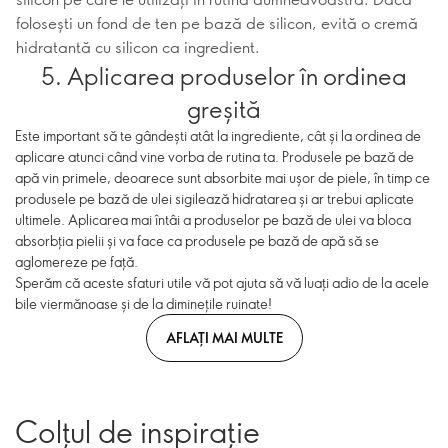
folosești un fond de ten pe bază de silicon, evită o cremă
hidratantă cu silicon ca ingredient.
5. Aplicarea produselor în ordinea
greșită
Este important să te gândești atât la ingrediente, cât și la ordinea de
aplicare atunci când vine vorba de rutina ta. Produsele pe bază de
apă vin primele, deoarece sunt absorbite mai ușor de piele, în timp ce
produsele pe bază de ulei sigilează hidratarea și ar trebui aplicate
ultimele. Aplicarea mai întâi a produselor pe bază de ulei va bloca
absorbția pielii și va face ca produsele pe bază de apă să se
aglomereze pe față.
Sperăm că aceste sfaturi utile vă pot ajuta să vă luați adio de la acele
bile viermănoase și de la diminețile ruinate!
AFLAȚI MAI MULTE
Colțul de inspirație