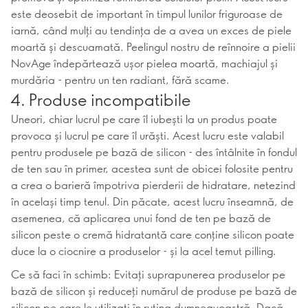
este deosebit de important în timpul lunilor friguroase de
iarnă, când mulți au tendința de a avea un exces de piele
moartă și descuamată. Peelingul nostru de reînnoire a pielii
NovAge îndepărtează ușor pielea moartă, machiajul și
murdăria - pentru un ten radiant, fără scame.
4. Produse incompatibile
Uneori, chiar lucrul pe care îl iubești la un produs poate
provoca și lucrul pe care îl urăști. Acest lucru este valabil
pentru produsele pe bază de silicon - des întâlnite în fondul
de ten sau în primer, acestea sunt de obicei folosite pentru
a crea o barieră împotriva pierderii de hidratare, netezind
în același timp tenul. Din păcate, acest lucru înseamnă, de
asemenea, că aplicarea unui fond de ten pe bază de
silicon peste o cremă hidratantă care conține silicon poate
duce la o ciocnire a produselor - și la acel temut pilling.
Ce să faci în schimb: Evitați suprapunerea produselor pe
bază de silicon și reduceți numărul de produse pe bază de
silicon pe care le utilizați în rutina dumneavoastră. Dacă