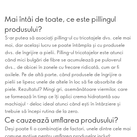
Mai întâi de toate, ce este pillingul
produsului?
S-ar putea să asociați pilling-ul cu tricotajele dvs. cele mai
moi, dar același lucru se poate întâmpla și cu produsele
dvs. de îngrijire a pielii. Pilling-ul tricotajelor este atunci
când mici bulgări de fibre se acumulează pe puloverul
dvs., de obicei în zonele cu frecare ridicată, cum ar fi
axilele. Pe de altă parte, când produsele de îngrijire a
pielii se lipesc unele de altele în loc să fie absorbite de
piele. Rezultatul? Mingi gri, asemănătoare viermilor, care
se formează în timp ce îți aplici crema hidratantă sau
machiajul - deloc ideal atunci când ești în întârziere și
trebuie să începi rutina de la zero.
Ce cauzează umflarea produsului?
Deși poate fi o combinație de factori, unele dintre cele mai
comune motive pentru umflarea produselor includ: