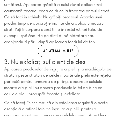
următorul. Aplicarea grăbită a celui de-al doilea strat
cauzează frecare, ceea ce duce la frecarea primului strat.
Ce să faci în schimb: Nu grăbiți procesul. Acordă unui
produs timp de absorbție înainte de a aplica următorul
strat. Poți încorpora acest timp în restul rutinei tale, de
exemplu spălându-te pe dinți după hidratare sau
aranjându-ți părul după aplicarea fondului de ten.
AFLAȚI MAI MULTE
3. Nu exfoliați suficient de des
Aplicarea produselor de îngrijire a pielii și a machiajului pe
straturi peste straturi de celule moarte ale pielii este rețeta
perfectă pentru formarea de pilling, deoarece celulele
moarte ale pielii nu absorb produsele la fel de bine ca
celulele pielii proaspăt frecate și exfoliate.
Ce să faceți în schimb: Fă din exfolierea regulată o parte
esențială a rutinei tale de îngrijire a pielii, pentru a
promova și optimiza reînnoirea celulelor pielii. Acest lucru