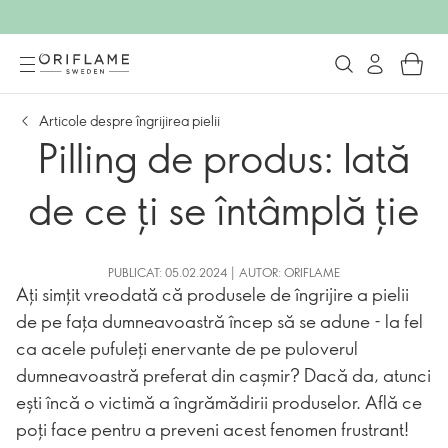
Articole despre îngrijirea pielii
Pilling de produs: Iată
de ce ți se întâmplă ție
PUBLICAT: 05.02.2024 | AUTOR: ORIFLAME
Ați simțit vreodată că produsele de îngrijire a pielii
de pe fața dumneavoastră încep să se adune - la fel
ca acele pufuleți enervante de pe puloverul
dumneavoastră preferat din cașmir? Dacă da, atunci
ești încă o victimă a îngrămădirii produselor. Află ce
poți face pentru a preveni acest fenomen frustrant!