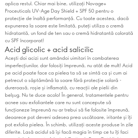
aplica restul. Chiar mai bine, utilizați Novage+
Proceuticals UV-Age Day Shield + SPF 50 pentru o
protecție de înaltă performanță. Cu toate acestea, dacă
expunerea la soare este limitată, puteți utiliza o cremă
hidratantă, un fond de ten sau o cremă hidratantă colorată
cu SPF încorporat!
Acid glicolic + acid salicilic
Acești doi acizi sunt amândoi uimitori în combaterea
imperfecțiunilor, dar folosiți împreună, nu atât de mult! Acid
pe acid poate face ca pielea ta să se simtă ca și cum ai
petrecut o săptămână la soare fără protecție solară -
dureroasă, roșie și inflamată, cu reacții ale pielii din
belșug. Nu te duce acolo! În general, tratamentele pentru
acnee sau exfoliantele care nu sunt concepute să
funcționeze împreună nu ar trebui să fie folosite împreună,
deoarece pot deveni adesea prea uscătoare, iritante și îți
pot exfolia pielea. În schimb, utilizați aceste produse în zile
diferite. Lasă acidul să își facă magia în timp ce tu îți faci