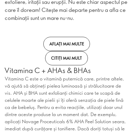
exfoliere, iritații sau erupții. Nu este chiar aspectul pe
care îl doream! Citește mai departe pentru a afla ce
combinații sunt un mare nu-nu.
AFLAȚI MAI MULTE
CITIȚI MAI MULT
Vitamina C + AHAs & BHAs
Vitamina C este o vitamină puternică care, printre altele,
vă ajută să obțineți pielea luminoasă și strălucitoare de
vis. AHA și BHA sunt exfolianți chimici care te scapă de
celulele moarte ale pielii și îți oferă senzația de piele fină
ca de bebeluș. Pentru a evita reacțiile, utilizați doar unul
dintre aceste produse la un moment dat. De exemplu,
aplicați Novage Proceuticals 6% AHA Peel Solution seara,
imediat după curățare și tonifiere. Dacă doriți totuși să le