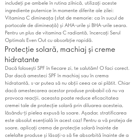
includeți pe ambele în rutina zilnică, utilizați aceste
ingrediente puternice în momente diferite ale zilei:
Vitamina C dimineața (sfat de memorie: ca în sucul de
portocale de dimineață) și AHA-urile și BHA-urile seara.
Pentru un plus de vitamina C radiantă, încercați Serul
Optimals Even Out cu absorbție rapidă.
Protecție solară, machiaj și creme
hidratante
Dacă folosești SPF în fiecare zi, te salutăm! O faci corect.
Dar dacă amesteci SPF în machiaj sau în crema
hidratantă, s-ar putea să nu obții ceea ce ai plătit. Chiar
dacă amestecarea acestor produse probabil că nu va
provoca reacții, aceasta poate reduce eficacitatea
cremei tale de protecție solară prin diluarea acesteia,
lăsându-ți pielea expusă la soare. Așadar, stratificarea
este absolut esențială în acest caz! Pentru a vă proteja de
soare, aplicați crema de protecție solară înainte de
celelalte produse și lăsați-o să fie absorbită înainte de a