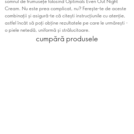
somnul de frumusețe folosind Optimals Even Out Night
Cream. Nu este prea complicat, nu? Ferește-te de aceste
combinații și asigură-te că citești instrucțiunile cu atenție,
astfel încât să poți obține rezultatele pe care le urmărești -
o piele netedă, uniformă și strălucitoare.
cumpără produsele