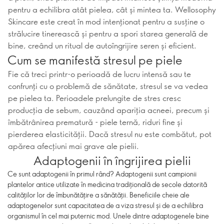
pentru a echilibra atât pielea, cât și mintea ta. Wellosophy
Skincare este creat în mod intenționat pentru a susține o
strălucire tinerească și pentru a spori starea generală de
bine, creând un ritual de autoîngrijire seren și eficient.
Cum se manifestă stresul pe piele
Fie că treci printr-o perioadă de lucru intensă sau te
confrunți cu o problemă de sănătate, stresul se va vedea
pe pielea ta. Perioadele prelungite de stres cresc
producția de sebum, cauzând apariția acneei, precum și
îmbătrânirea prematură - piele ternă, riduri fine și
pierderea elasticității. Dacă stresul nu este combătut, pot
apărea afecțiuni mai grave ale pielii.
Adaptogenii în îngrijirea pielii
Ce sunt adaptogenii în primul rând? Adaptogenii sunt campionii
plantelor antice utilizate în medicina tradițională de secole datorită
calităților lor de îmbunătățire a sănătății. Beneficiile cheie ale
adaptogenelor sunt capacitatea de a viza stresul și de a echilibra
organismul în cel mai puternic mod. Unele dintre adaptogenele bine