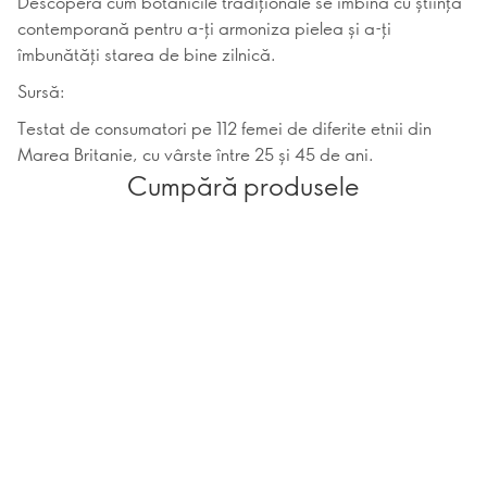
Descoperă cum botanicile tradiționale se îmbină cu știința
contemporană pentru a-ți armoniza pielea și a-ți
îmbunătăți starea de bine zilnică.
Sursă:
Testat de consumatori pe 112 femei de diferite etnii din
Marea Britanie, cu vârste între 25 și 45 de ani.
Cumpără produsele