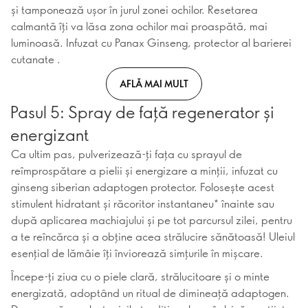
și tamponează ușor în jurul zonei ochilor. Resetarea
calmantă îți va lăsa zona ochilor mai proaspătă, mai
luminoasă. Infuzat cu Panax Ginseng, protector al barierei
cutanate .
AFLĂ MAI MULT
Pasul 5: Spray de față regenerator și
energizant
Ca ultim pas, pulverizează-ți fața cu sprayul de
reîmprospătare a pielii și energizare a minții, infuzat cu
ginseng siberian adaptogen protector. Folosește acest
stimulent hidratant și răcoritor instantaneu* înainte sau
după aplicarea machiajului și pe tot parcursul zilei, pentru
a te reîncărca și a obține acea strălucire sănătoasă! Uleiul
esențial de lămâie îți înviorează simțurile în mișcare.
Începe-ți ziua cu o piele clară, strălucitoare și o minte
energizată, adoptând un ritual de dimineață adaptogen.