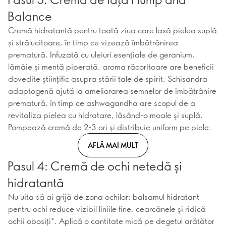
Balance
Cremă hidratantă pentru toată ziua care lasă pielea suplă
și strălucitoare, în timp ce vizează îmbătrânirea
prematură. Infuzată cu uleiuri esențiale de geranium,
lămâie și mentă piperată, aroma răcoritoare are beneficii
dovedite științific asupra stării tale de spirit. Schisandra
adaptogenă ajută la ameliorarea semnelor de îmbătrânire
prematură, în timp ce ashwagandha are scopul de a
revitaliza pielea cu hidratare, lăsând-o moale și suplă.
Pompează cremă de 2-3 ori și distribuie uniform pe piele.
AFLĂ MAI MULT
Pasul 4: Cremă de ochi netedă și
hidratantă
Nu uita să ai grijă de zona ochilor: balsamul hidratant
pentru ochi reduce vizibil liniile fine, cearcănele și ridică
ochii obosiți*. Aplică o cantitate mică pe degetul arătător