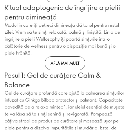
Ritual adaptogenic de îngrijire a pielii
pentru dimineață
Modul în care îți petreci dimineața dă tonul pentru restul
zilei. Vrem să te simți relaxată, calmă și liniștită. Linia de
îngrijire a pielii Wellosophy îți poartă simțurile într-o
călătorie de wellness pentru o dispoziție mai bună și o
piele hrănită.
AFLĂ MAI MULT
Pasul 1: Gel de curățare Calm &
Balance
Gel de curățare profundă care ajută la calmarea simțurilor
infuzat cu Ginkgo Bilbao protector și calmant. Capacitate
dovedită de a relaxa mintea*, iar uleiul esențial de mușețel
te va lăsa să te simți senină și revigorată. Pompează
câțiva stropi de produs de curățare și masează ușor pe
piele pentru a dizolva impuritățile și murdăria. Este, de