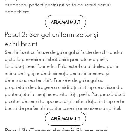
asemenea, perfect pentru rutina ta de seară pentru
demachiere.
AFLĂ MAI MULT
Pasul 2: Ser gel uniformizator și
echilibrant
Serul infuzat cu frunze de galangal și fructe de schisandra
ajută la prevenirea îmbătrânirii premature a pielii,
lăsându-ți tenul foarte fin. Folosește-l ca al doilea pas în
rutina de îngrijire de dimineață pentru întinerirea și
detensionarea tenului*. Frunzele de galangal au
proprietăți de atragere a umidității, în timp ce schisandra
poate ajuta la menținerea vitalității pielii. Pompează două
picături de ser și tamponează-ți uniform fața, în timp ce te
bucuri de parfumul răcoritor care îți armonizează spiritul.
AFLĂ MAI MULT
Pasul 3: Crema de față Plump and