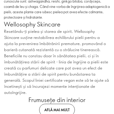
cunoscute sunt: ashwagandha, reishi, ginkgo biloba, cordyceps,
coamă de leu și chaga. Când vine vorba de îngrijirea adaptogenică a
pielii, aceste plante care iubesc pielea pot avea efecte calmante,
protectoare și hidratante.
Wellosophy Skincare
Resetându-ți pielea și starea de spirit, Wellosophy
Skincare susține restabilirea echilibrului pielii pentru a
ajuta la prevenirea îmbătrânirii premature, promovând o
barieră cutanată rezistentă cu o strălucire tinerească.
Beneficiile nu constau doar în sănătatea pielii, ci și în
îmbunătățirea stării de spirit - linia de îngrijire a pielii este
creată cu parfumuri delicate care pot avea un efect de
îmbunătățire a stării de spirit pentru bunăstarea ta
generală. Scopul liniei certificate vegan este să te ajute să
încetinești și să încurajezi momente intenționate de
autoîngrijire.
Frumusețe din interior
AFLĂ MAI MULT