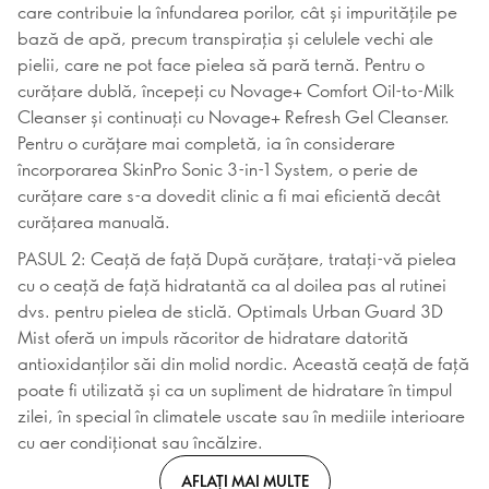
care contribuie la înfundarea porilor, cât și impuritățile pe
bază de apă, precum transpirația și celulele vechi ale
pielii, care ne pot face pielea să pară ternă. Pentru o
curățare dublă, începeți cu Novage+ Comfort Oil-to-Milk
Cleanser și continuați cu Novage+ Refresh Gel Cleanser.
Pentru o curățare mai completă, ia în considerare
încorporarea SkinPro Sonic 3-in-1 System, o perie de
curățare care s-a dovedit clinic a fi mai eficientă decât
curățarea manuală.
PASUL 2: Ceață de față După curățare, tratați-vă pielea
cu o ceață de față hidratantă ca al doilea pas al rutinei
dvs. pentru pielea de sticlă. Optimals Urban Guard 3D
Mist oferă un impuls răcoritor de hidratare datorită
antioxidanților săi din molid nordic. Această ceață de față
poate fi utilizată și ca un supliment de hidratare în timpul
zilei, în special în climatele uscate sau în mediile interioare
cu aer condiționat sau încălzire.
AFLAȚI MAI MULTE