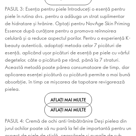
PASUL 3: Esența pentru piele Introduceți o esență pentru
piele în rutina dvs. pentru a adăuga un strat suplimentar
de hidratare și hrănire. Optați pentru NovAge Skin Priming
Essence după curățare pentru a promova reînnoirea
celulară și a reduce aspectul porilor. Pentru o experiență K-
beauty autentică, adoptați metoda celor 7 picături de
esență, aplicând ușor picături de esență pe piele cu vârful
degetelor, câte o picătură pe rând, până la 7 straturi.
Această metodă poate părea consumatoare de timp, dar
aplicarea esenței picătură cu picătură permite o mai bună
absorbție, în timp ce mișcarea de tapotare revigorează
pielea.
AFLAȚI MAI MULTE
AFLAȚI MAI MULTE
PASUL 4: Cremă de ochi anti-îmbătrânire Deși pielea din
jurul ochilor poate să nu pară la fel de importantă pentru un
aspect de piele de sticlă, cearcănele și pungile de sub