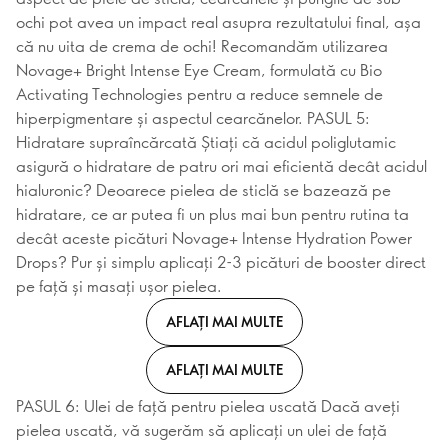
ochi pot avea un impact real asupra rezultatului final, așa
că nu uita de crema de ochi! Recomandăm utilizarea
Novage+ Bright Intense Eye Cream, formulată cu Bio
Activating Technologies pentru a reduce semnele de
hiperpigmentare și aspectul cearcănelor. PASUL 5:
Hidratare supraîncărcată Știați că acidul poliglutamic
asigură o hidratare de patru ori mai eficientă decât acidul
hialuronic? Deoarece pielea de sticlă se bazează pe
hidratare, ce ar putea fi un plus mai bun pentru rutina ta
decât aceste picături Novage+ Intense Hydration Power
Drops? Pur și simplu aplicați 2-3 picături de booster direct
pe față și masați ușor pielea.
AFLAȚI MAI MULTE
AFLAȚI MAI MULTE
PASUL 6: Ulei de față pentru pielea uscată Dacă aveți
pielea uscată, vă sugerăm să aplicați un ulei de față