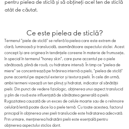
pentru pielea de sticlă și să obțineți acel ten de sticlă
atât de căutat.
Ce este pielea de sticlă?
Termenul "piele de sticlă" se referă la pielea care este extrem de
clară, luminoasă și translucidă, asemănătoare aspectului sticlei. Acest
concept își are originea în tendințele coreene în materie de frumusețe,
în special în termenul "honey skin", care pune accentul pe o piele
sănătoasă, plină de rouă, cu hidratare intensă. În timp ce "pielea de
miere" se concentrează pe hrănirea internă a pielii, "pielea de sticlă"
pune accentul pe aspectul exterior și textura pielii. În cele din urmă,
ambii termeni vizează un ten plinuț și hidratat, indicator al sănătății
pielii. Din punct de vedere fiziologic, obținerea unui aspect translucid
și plin de rouă este influențată de sănătatea generală a pielii.
Rugozitatea cauzată de un exces de celule moarte sau de o reînnoire
celulară lentă poate duce la o piele ternă. Cu toate acestea, factorul
principal în obținerea unei pieli translucide este hidratarea adecvată.
Prin urmare, menținerea hidratării pielii este esențială pentru
obținerea aspectului sticlos dorit.