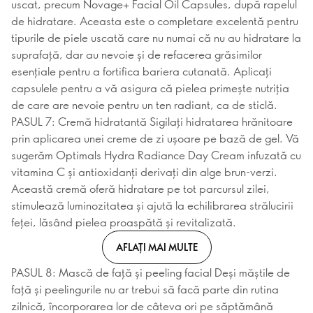
uscat, precum Novage+ Facial Oil Capsules, după rapelul
de hidratare. Aceasta este o completare excelentă pentru
tipurile de piele uscată care nu numai că nu au hidratare la
suprafață, dar au nevoie și de refacerea grăsimilor
esențiale pentru a fortifica bariera cutanată. Aplicați
capsulele pentru a vă asigura că pielea primește nutriția
de care are nevoie pentru un ten radiant, ca de sticlă.
PASUL 7: Cremă hidratantă Sigilați hidratarea hrănitoare
prin aplicarea unei creme de zi ușoare pe bază de gel. Vă
sugerăm Optimals Hydra Radiance Day Cream infuzată cu
vitamina C și antioxidanți derivați din alge brun-verzi.
Această cremă oferă hidratare pe tot parcursul zilei,
stimulează luminozitatea și ajută la echilibrarea strălucirii
feței, lăsând pielea proaspătă și revitalizată.
AFLAȚI MAI MULTE
PASUL 8: Mască de față și peeling facial Deși măștile de
față și peelingurile nu ar trebui să facă parte din rutina
zilnică, încorporarea lor de câteva ori pe săptămână