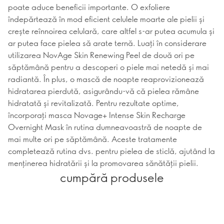
poate aduce beneficii importante. O exfoliere
îndepărtează în mod eficient celulele moarte ale pielii și
crește reînnoirea celulară, care altfel s-ar putea acumula și
ar putea face pielea să arate ternă. Luați în considerare
utilizarea NovAge Skin Renewing Peel de două ori pe
săptămână pentru a descoperi o piele mai netedă și mai
radiantă. În plus, o mască de noapte reaprovizionează
hidratarea pierdută, asigurându-vă că pielea rămâne
hidratată și revitalizată. Pentru rezultate optime,
încorporați masca Novage+ Intense Skin Recharge
Overnight Mask în rutina dumneavoastră de noapte de
mai multe ori pe săptămână. Aceste tratamente
completează rutina dvs. pentru pielea de sticlă, ajutând la
menținerea hidratării și la promovarea sănătății pielii.
cumpără produsele