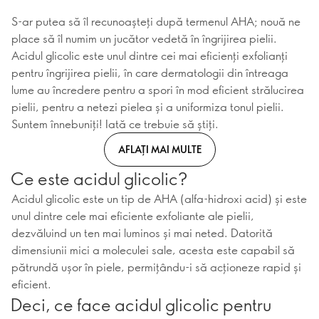
S-ar putea să îl recunoașteți după termenul AHA; nouă ne
place să îl numim un jucător vedetă în îngrijirea pielii.
Acidul glicolic este unul dintre cei mai eficienți exfolianți
pentru îngrijirea pielii, în care dermatologii din întreaga
lume au încredere pentru a spori în mod eficient strălucirea
pielii, pentru a netezi pielea și a uniformiza tonul pielii.
Suntem înnebuniți! Iată ce trebuie să știți.
AFLAȚI MAI MULTE
Ce este acidul glicolic?
Acidul glicolic este un tip de AHA (alfa-hidroxi acid) și este
unul dintre cele mai eficiente exfoliante ale pielii,
dezvăluind un ten mai luminos și mai neted. Datorită
dimensiunii mici a moleculei sale, acesta este capabil să
pătrundă ușor în piele, permițându-i să acționeze rapid și
eficient.
Deci, ce face acidul glicolic pentru