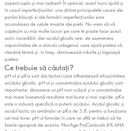
aspect suplu și mai radiant! În special, acest lucru ajută și
în cazul imperfecțiunilor: una dintre principalele cauze ale
porilor blocați și ale formării imperfecțiunilor este
acumularea de celule moarte ale pielii. Nu vrem să vă
copleșim cu mai multe lucruri pe care le poate face acest
activ incredibil, dar acidul glicolic are, de asemenea,
capacitatea de a stimula colagenul, care ajută pielea să
rămână fermă și, în timp, diminuează ridurile și îngroașă
pielea.
Ce trebuie să căutați?
pH-ul și pKa sunt doi factori care influențează eficacitatea
acidului glicolic. pH-ul și concentrația acidului glicolic sunt
importante, deoarece un pH mai scăzut și o concentrație
mai mare înseamnă rezultate mai bune și mai rapide. pKa
este o măsură specifică a puterii acidului. Acidul glicolic și
acidul lactic au amândoi un pKa de 3,8; pentru a funcționa
cel mai bine, pH-ul formulei în care se află ar trebui să fie
foarte apropiat de acesta. NovAge ProCeuticals 6% AHA