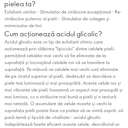
pielea ta?
Exfoliant uimitor - Stimulator de strălucire excepțional - Re-
strălucitor puternic al pielii - Stimulator de colagen și
minimizator de linii
Cum acționează acidul glicolic?
Acidul glicolic este un tip de exfoliant chimic care
acționează prin slăbirea "lipiciului" dintre celulele pielii,
permițând celulelor mai vechi să fie eliminate de la
suprafață și încurajând celulele noi să se transfere la
suprafață. Pe măsură ce celulele mai vechi sunt eliminate
de pe stratul superior al pielii, dedesubt se dezvăluie o
piele mai luminoasă și mai proaspătă. Aceste celule noi și
mai vibrante ale pielii înseamnă un aspect mai proaspăt și
mai luminos, cu o strălucire mai bună a pielii și o textură
mai netedă. O acumulare de celule moarte și vechi la
suprafața pielii poate face ca pielea să se simtă aspră, să
pară ternă și lipsită de vitalitate - acidul glicolic
îndepărtează foarte eficient aceste celule, dezvăluind un