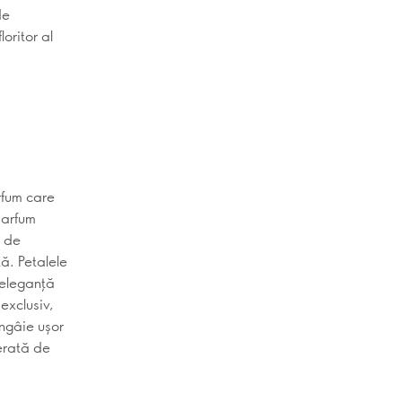
de
oritor al
rfum care
parfum
i de
ă. Petalele
 eleganță
exclusiv,
ângâie ușor
erată de