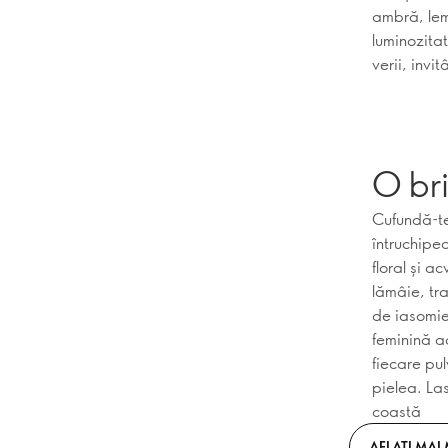
ambră, lem
luminozitat
verii, invi
O br
Cufundă-te
întruchipe
floral și 
lămâie, tr
de iasomie
feminină a
fiecare pu
pielea. La
coastă
AFLAȚI MAI