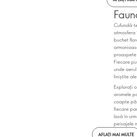
Faună
Cufundă-te
atmosfera 
buchet flo
armonioasă
proaspete 
Fiecare pul
unde aerul 
liniștite a
Explorați 
aromele pot
coapte pân
fiecare pa
lasă în urm
peisajele n
AFLAȚI MAI MULTE