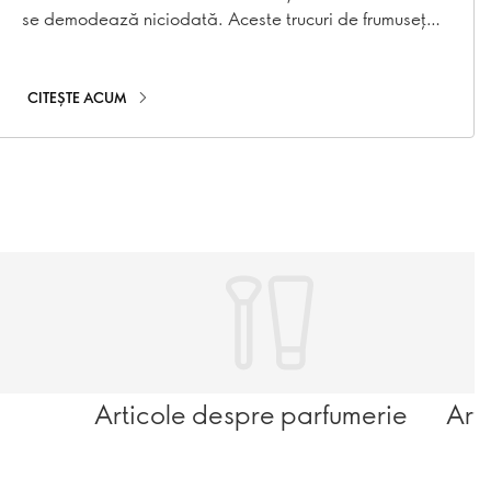
se demodează niciodată. Aceste trucuri de frumusețe
pentru vibrații extravagante te vor face să te simți
opulentă.
CITEȘTE ACUM
Articole despre parfumerie
Art