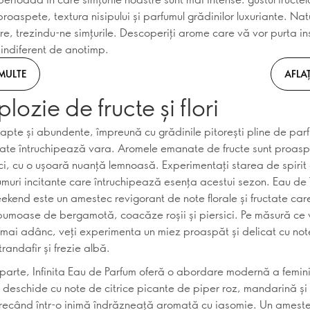
roaspete, textura nisipului și parfumul grădinilor luxuriante. Nat
rire, trezindu-ne simțurile. Descoperiți arome care vă vor purta i
 indiferent de anotimp.
 MULTE
AFLAȚ
lozie de fructe și flori
oapte și abundente, împreună cu grădinile pitorești pline de par
gate întruchipează vara. Aromele emanate de fructe sunt proasp
ulci, cu o ușoară nuanță lemnoasă. Experimentați starea de spirit
muri incitante care întruchipează esența acestui sezon. Eau de 
end este un amestec revigorant de note florale și fructate car
pumoase de bergamotă, coacăze roșii și piersici. Pe măsură ce
 mai adânc, veți experimenta un miez proaspăt și delicat cu no
randafir și frezie albă.
 parte, Infinita Eau de Parfum oferă o abordare modernă a femini
e deschide cu note de citrice picante de piper roz, mandarină și
recând într-o inimă îndrăzneață aromată cu iasomie. Un amest