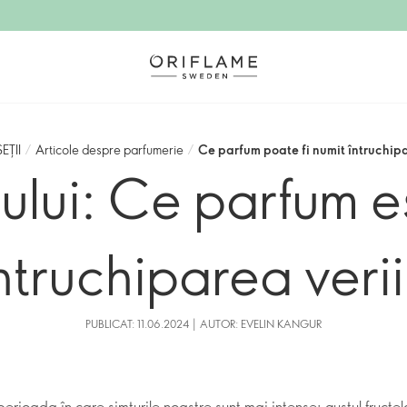
EȚII
/
Articole despre parfumerie
/
Ce parfum poate fi numit întruchipa
mului: Ce parfum 
ntruchiparea veri
PUBLICAT: 11.06.2024 | AUTOR: EVELIN KANGUR
erioada în care simțurile noastre sunt mai intense: gustul fructelo