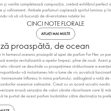
n și vanilie completează compoziția, creând echilibrul perfect 
e și rafinament. Ambele parfumuri captează spiritul luminos și înfl
tându-vă să vă bucurați de diversitatea notelor lor.
CINCI NOTE FLORALE
AFLAȚI MAI MULTE
iză proaspătă, de ocean
 în farmecul oceanic proaspăt al apei de parfum For Her, un pa
ază esența revitalizantă a apelor limpezi, pline de rouă. Acest 
acvatic vibrant se deschide cu prospețimea strălucitoare a esențe
ansportându-vă instantaneu într-o lume de vis acvatică fascinant
 înmiresmate înfloresc în inima parfumului, adăugând o notă de
cordurilor oceanice salmastre. Creat cu un acord acvatic nordic 
lverizare evocă senzația de valuri sărate răcoritoare care îți m
să-te purtat de acest parfum încântător către destinația ta pref
 MULTE