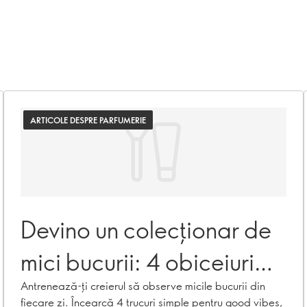
ARTICOLE DESPRE PARFUMERIE
Devino un colecționar de
mici bucurii: 4 obiceiuri
pentru good vibes
Antrenează-ți creierul să observe micile bucurii din
fiecare zi. Încearcă 4 trucuri simple pentru good vibes,