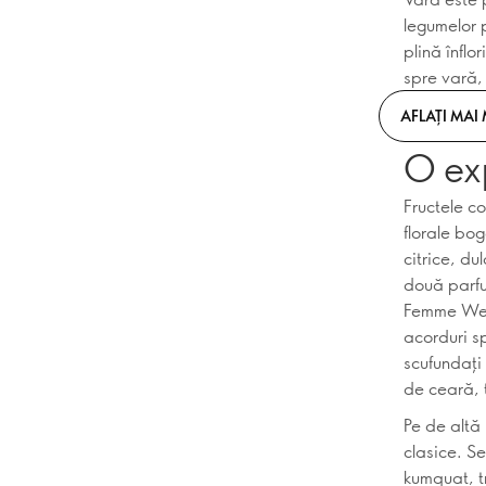
legumelor p
plină înflo
spre vară,
AFLAȚI MAI
O exp
Fructele c
florale bo
citrice, d
două parfu
Femme Week
acorduri s
scufundați
de ceară, t
Pe de altă
clasice. S
kumquat, t