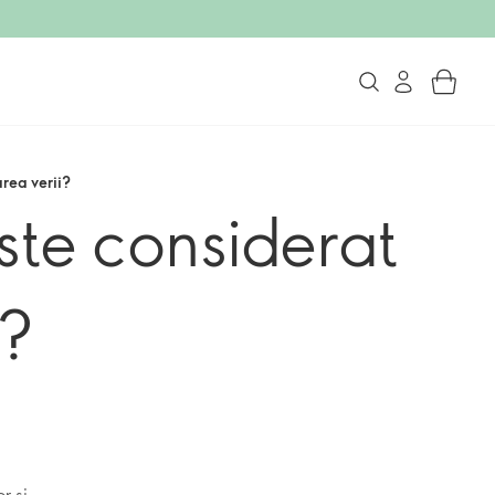
rea verii?
este considerat
i?
r și