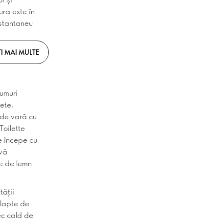
ura este în
nstantaneu
I MAI MULTE
fumuri
ete,
 de vară cu
Toilette
e începe cu
 vă
te de lemn
tății
 lapte de
ec cald de