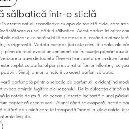
 sălbatică într-o sticlă
 în esența naturii scandinave cu apa de toaletă Elvie, care tra
încântătoare a unei păduri sălbatice. Acest parfum înfloritor c
ral alb delicat cu o notă subtilă de mosc alb, creând o atmosferă
 și revigorantă. Vedeta compoziției este crinul din vale, ale căr
și pline de rouă evocă un sentiment de frumusețe pământească
verizare a apei de toaletă Elvie vă transportă pe un drum forestie
este umplut cu parfumul pur și inspirat al florilor înflorite și cu șo
le pădurii. Simțiți armonia naturii cu acest parfum sălbatic.
o vară parfumată printr-o selecție de parfumuri, evidențiind modu
 evoca amintiri fugitive ale sezonului. De la dulceața citrică a f
ă la notele de rouă, de ocean și esența incitantă a unei păduri
rfum captează esența verii. Atunci când se evaporă, aceste par
ă o dâră de lumină care te transportă înapoi la zilele calde, însor
aturale liniștite.