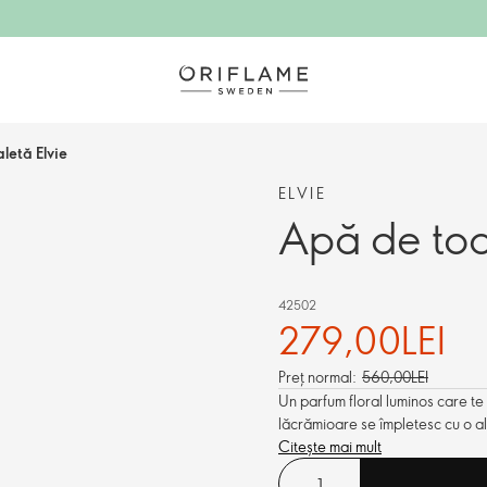
letă Elvie
ELVIE
Apă de toa
42502
279,00LEI
Preț normal:
560,00LEI
Un parfum floral luminos care te 
lăcrămioare se împletesc cu o al
Citește mai mult