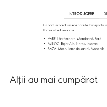
INTRODUCERE
D
Un parfum floral luminos care te transportă î
florale albe luxuriante.
VÂRF: Lăcrămioare, Mandarină, Pară
MIJLOC: Bujor Alb, Neroli, Iasomie
BAZĂ: Mosc, Lemn de santal, Mosc alb
Alții au mai cumpărat