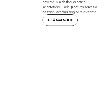
poveste, plin de flori sălbatice
încântătoare, unde îți poți trăi fantezia
de zână. Aventuri magice te așteaptă.
AFLĂ MAI MULTE