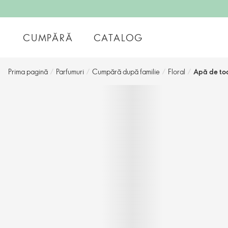
CUMPĂRĂ
CATALOG
Prima pagină
/
Parfumuri
/
Cumpără după familie
/
Floral
/
Apă de toa