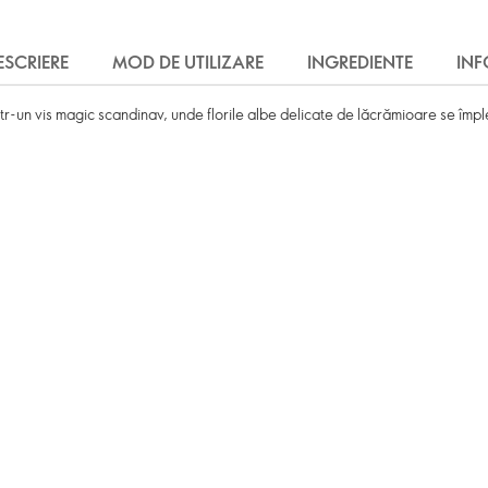
ESCRIERE
MOD DE UTILIZARE
INGREDIENTE
IN
ntr-un vis magic scandinav, unde florile albe delicate de lăcrămioare se împl