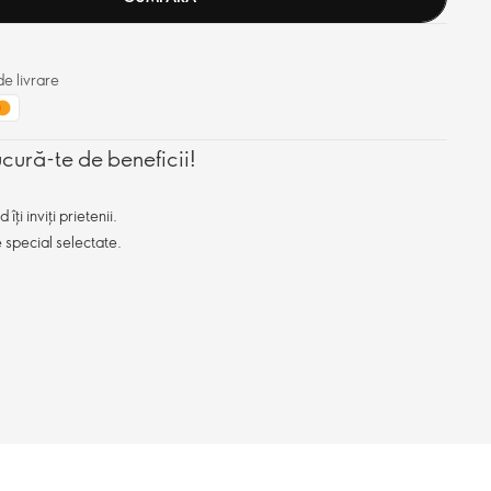
e livrare
ucură-te de beneficii!
ți inviți prietenii.
e special selectate.