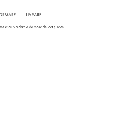
FORMARE
LIVRARE
etesc cu o alchimie de mosc delicat și note