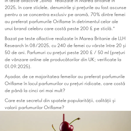
În teste olfactive „blind” realizate în Marea Britanie în
2025, în care sticlele, denumirile și prețurile au fost ascunse
pentru a se concentra exclusiv pe aromă, 70% dintre femei
au preferat parfumurile Oriflame în detrimentul celor ale
unui brand celebru care costă peste 200 £ pe sticlă.*
Bazat pe teste olfactive realizate în Marea Britanie de LLH
Research în 08/2025, cu 240 de femei cu vârste între 20 și
50 de ani. Parfumuri cu prețuri peste 200 £ / 50 ml (prețuri
de vânzare online ale producătorilor din UK; verificate la
01.09.2025).
Așadar, de ce majoritatea femeilor au preferat parfumurile
Oriflame în locul parfumurilor cu prețuri ridicate, care costă
de până la cinci ori mai mult?
Care este secretul din spatele popularității, calității și
valorii parfumurilor Oriflame?