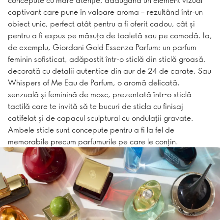
captivant care pune în valoare aroma – rezultând într-un
obiect unic, perfect atât pentru a fi oferit cadou, cât și
pentru a fi expus pe măsuța de toaletă sau pe comodă. Ia,
de exemplu, Giordani Gold Essenza Parfum: un parfum
feminin sofisticat, adăpostit într-o sticlă din sticlă groasă,
decorată cu detalii autentice din aur de 24 de carate. Sau
Whispers of Me Eau de Parfum, o aromă delicată,
senzuală și feminină de mosc, prezentată într-o sticlă
tactilă care te invită să te bucuri de sticla cu finisaj
catifelat și de capacul sculptural cu ondulații gravate.
Ambele sticle sunt concepute pentru a fi la fel de
memorabile precum parfumurile pe care le conțin.