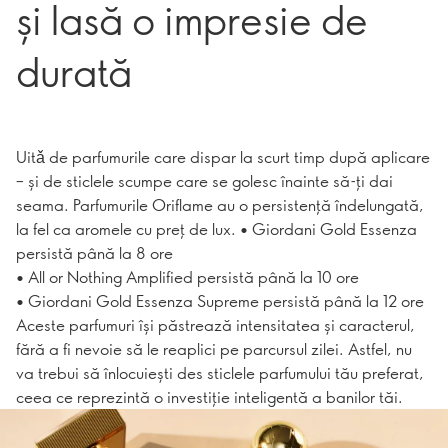
și lasă o impresie de
durată
Uitǎ de parfumurile care dispar la scurt timp după aplicare
– și de sticlele scumpe care se golesc înainte să-ți dai
seama. Parfumurile Oriflame au o persistență îndelungată,
la fel ca aromele cu preț de lux. • Giordani Gold Essenza
persistă până la 8 ore
• All or Nothing Amplified persistă până la 10 ore
• Giordani Gold Essenza Supreme persistă până la 12 ore
Aceste parfumuri își păstrează intensitatea și caracterul,
fără a fi nevoie să le reaplici pe parcursul zilei. Astfel, nu
va trebui să înlocuiești des sticlele parfumului tău preferat,
ceea ce reprezintă o investiție inteligentă a banilor tăi.