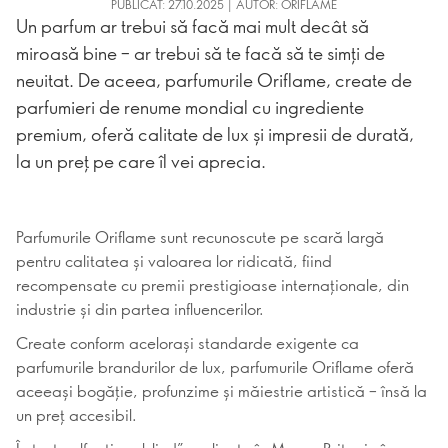
PUBLICAT: 27.10.2025 | AUTOR: ORIFLAME
Un parfum ar trebui să facă mai mult decât să
miroasă bine – ar trebui să te facă să te simți de
neuitat. De aceea, parfumurile Oriflame, create de
parfumieri de renume mondial cu ingrediente
premium, oferă calitate de lux și impresii de durată,
la un preț pe care îl vei aprecia.
Parfumurile Oriflame sunt recunoscute pe scară largă
pentru calitatea și valoarea lor ridicată, fiind
recompensate cu premii prestigioase internaționale, din
industrie și din partea influencerilor.
Create conform acelorași standarde exigente ca
parfumurile brandurilor de lux, parfumurile Oriflame oferă
aceeași bogăție, profunzime și măiestrie artistică – însă la
un preț accesibil.