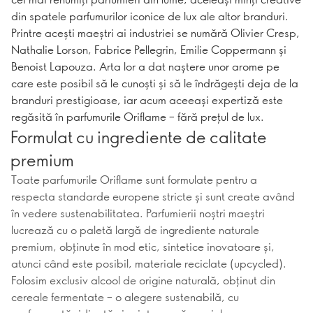
din spatele parfumurilor iconice de lux ale altor branduri.
Printre acești maeștri ai industriei se numără Olivier Cresp,
Nathalie Lorson, Fabrice Pellegrin, Emilie Coppermann și
Benoist Lapouza. Arta lor a dat naștere unor arome pe
care este posibil să le cunoști și să le îndrăgești deja de la
branduri prestigioase, iar acum aceeași expertiză este
regăsită în parfumurile Oriflame – fără prețul de lux.
Formulat cu ingrediente de calitate
premium
Toate parfumurile Oriflame sunt formulate pentru a
respecta standarde europene stricte și sunt create având
în vedere sustenabilitatea. Parfumierii noștri maeștri
lucrează cu o paletă largă de ingrediente naturale
premium, obținute în mod etic, sintetice inovatoare și,
atunci când este posibil, materiale reciclate (upcycled).
Folosim exclusiv alcool de origine naturală, obținut din
cereale fermentate – o alegere sustenabilă, cu