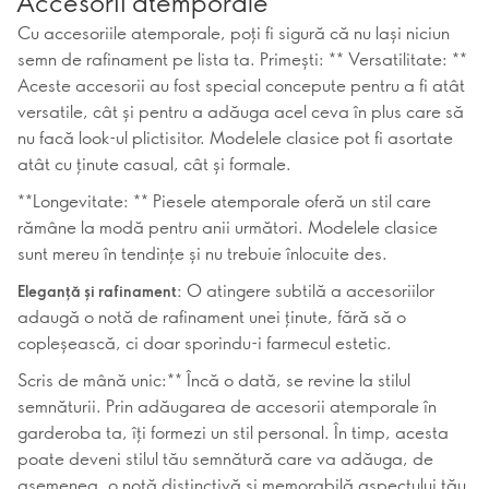
Accesorii atemporale
Cu accesoriile atemporale, poți fi sigură că nu lași niciun
semn de rafinament pe lista ta. Primești: ** Versatilitate: **
Aceste accesorii au fost special concepute pentru a fi atât
versatile, cât și pentru a adăuga acel ceva în plus care să
nu facă look-ul plictisitor. Modelele clasice pot fi asortate
atât cu ținute casual, cât și formale.
**Longevitate: ** Piesele atemporale oferă un stil care
rămâne la modă pentru anii următori. Modelele clasice
sunt mereu în tendințe și nu trebuie înlocuite des.
O atingere subtilă a accesoriilor
Eleganță și rafinament:
adaugă o notă de rafinament unei ținute, fără să o
copleșească, ci doar sporindu-i farmecul estetic.
Scris de mână unic:** Încă o dată, se revine la stilul
semnăturii. Prin adăugarea de accesorii atemporale în
garderoba ta, îți formezi un stil personal. În timp, acesta
poate deveni stilul tău semnătură care va adăuga, de
asemenea, o notă distinctivă și memorabilă aspectului tău.