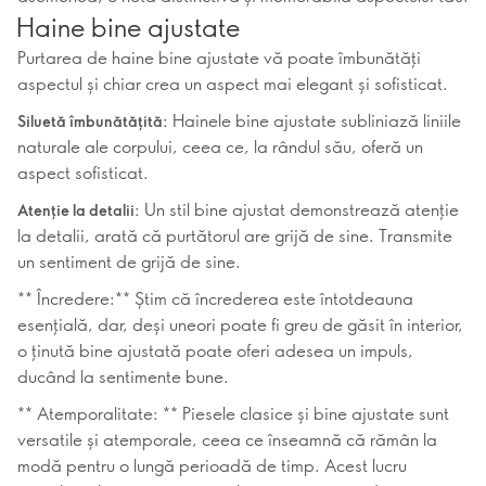
Haine bine ajustate
Purtarea de haine bine ajustate vă poate îmbunătăți
aspectul și chiar crea un aspect mai elegant și sofisticat.
Hainele bine ajustate subliniază liniile
Siluetă îmbunătățită:
naturale ale corpului, ceea ce, la rândul său, oferă un
aspect sofisticat.
Un stil bine ajustat demonstrează atenție
Atenție la detalii:
la detalii, arată că purtătorul are grijă de sine. Transmite
un sentiment de grijă de sine.
** Încredere:** Știm că încrederea este întotdeauna
esențială, dar, deși uneori poate fi greu de găsit în interior,
o ținută bine ajustată poate oferi adesea un impuls,
ducând la sentimente bune.
** Atemporalitate: ** Piesele clasice și bine ajustate sunt
versatile și atemporale, ceea ce înseamnă că rămân la
modă pentru o lungă perioadă de timp. Acest lucru