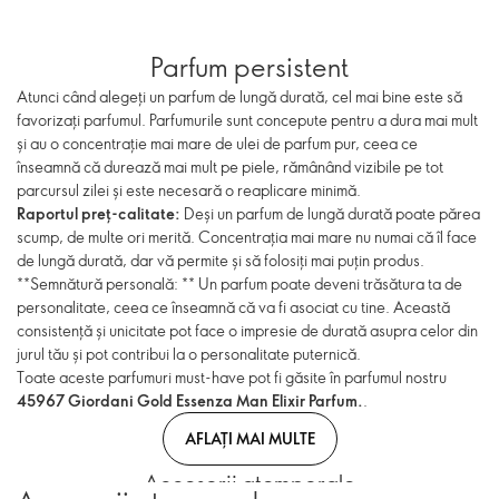
Parfum persistent
Atunci când alegeți un parfum de lungă durată, cel mai bine este să
favorizați parfumul. Parfumurile sunt concepute pentru a dura mai mult
și au o concentrație mai mare de ulei de parfum pur, ceea ce
înseamnă că durează mai mult pe piele, rămânând vizibile pe tot
parcursul zilei și este necesară o reaplicare minimă.
Raportul preț-calitate:
Deși un parfum de lungă durată poate părea
scump, de multe ori merită. Concentrația mai mare nu numai că îl face
de lungă durată, dar vă permite și să folosiți mai puțin produs.
**Semnătură personală: ** Un parfum poate deveni trăsătura ta de
personalitate, ceea ce înseamnă că va fi asociat cu tine. Această
consistență și unicitate pot face o impresie de durată asupra celor din
jurul tău și pot contribui la o personalitate puternică.
Toate aceste parfumuri must-have pot fi găsite în parfumul nostru
45967 Giordani Gold Essenza Man Elixir Parfum.
.
AFLAȚI MAI MULTE
Accesorii atemporale