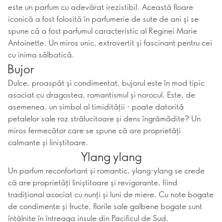
este un parfum cu adevărat irezistibil. Această floare
iconică a fost folosită în parfumerie de sute de ani și se
spune că a fost parfumul caracteristic al Reginei Marie
Antoinette. Un miros unic, extrovertit și fascinant pentru cei
cu inima sălbatică.
Bujor
Dulce, proaspăt și condimentat, bujorul este în mod tipic
asociat cu dragostea, romantismul și norocul. Este, de
asemenea, un simbol al timidității - poate datorită
petalelor sale roz strălucitoare și dens îngrămădite? Un
miros fermecător care se spune că are proprietăți
calmante și liniștitoare.
Ylang ylang
Un parfum reconfortant și romantic, ylang-ylang se crede
că are proprietăți liniștitoare și revigorante, fiind
tradițional asociat cu nunți și luni de miere. Cu note bogate
de condimente și fructe, florile sale galbene bogate sunt
întâlnite în întreaga insule din Pacificul de Sud.