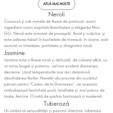
AFLĂ MAI MULTE
Neroli
Cunoscut și sub numele de floare de portocal, acest
ingredient iconic exprimă feminitatea și eleganța Miss
GG. Neroli este minunat de proaspăt, floral și sclipitor, și
este adesea folosit în buchetele de mireasă: în istorie, este
asociat cu tinerețea, puritatea și dragostea nouă.
Jasmine
Jasmine este o floare mică și delicată, de culoare albă, cu
un miros bogat și puternic, cel mai evident dimineața
devreme, când temperaturile mai reci determină
deschiderea florilor. Numele său provine din cuvântul
persan pentru "Cadou de la Dumnezeu", iar aceasta
simbolizează feminitate pură, loialitate și, mai presus de
toate, fericire. O notă de parfum luminoasă și modernă.
Tuberoză
Un simbol al senzualității și pasiunii interzise, tuberoza