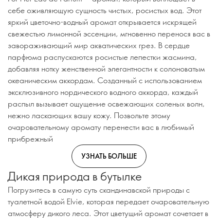
себе оживляющую сущность чистых, росистых вод. Этот
яркий цветочно-водный аромат открывается искрящей
свежестью лимонной эссенции, мгновенно перенося вас в
завораживающий мир акватических грез. В сердце
парфюма распускаются росистые лепестки жасмина,
добавляя нотку женственной элегантности к солоноватым
океаническим аккордам. Созданный с использованием
эксклюзивного нордического водного аккорда, каждый
распыл вызывает ощущение освежающих соленых волн,
нежно ласкающих вашу кожу. Позвольте этому
очаровательному аромату перенести вас в любимый
прибрежный
УЗНАТЬ БОЛЬШЕ
Дикая природа в бутылке
Погрузитесь в самую суть скандинавской природы с
туалетной водой Elvie, которая передает очаровательную
атмосферу дикого леса. Этот цветущий аромат сочетает в