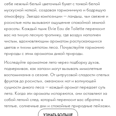
себе нежный белый цветочный букет с тонкой белой
мускусной ноткой, создавая гармоничную и бодрящую
атмосферу. Звезда композиции — ландыш, чьи свежие и
росистые ноты вызывают ощущение спокойной земной
красоты. Каждый пшик Elvie Eau de Toilette переносит
вас на тихую лесную тропинку, где воздух наполнен
чистым, вдохновляющим ароматом распускающихся
цветов и тихим шепотом леса. Почувствуйте гармонию
природы с этим ароматом дикой природы.
Исследуйте ароматное лето через подборку духов,
подчеркивая, как запахи могут вызывать мимолетные
воспоминания о сезоне. От цитрусовой сладости спелых
фруктов до росистых, океанских нот и волнующей
сущности дикого леса — каждый аромат передает суть
лета. Когда эти ароматы испаряются, они оставляют за
собой легкий след, который переносит вас обратно в
теплые, солнечные дни и спокойные природные пейзажи.
УЗНАТЬ БОЛЬШЕ