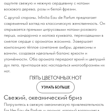
ощутите свежую и нежную сердцевину с нотами
воскового дерева, розы и белой фрезии.
С другой стороны, Infinita Eau de Parfum предлагает
современный взгляд на классическую женственность. Он
открывается пряными цитрусовыми нотами розового
перца, мандарина и молока кумквата, переходящими в
смелое сердце с ароматом жасмина. Завершает
композицию тёплое сочетание амбры, древесины и
ванили, создавая идеальный баланс яркости и
утончённости. Оба аромата передают яркий и цветущий
дух лета, приглашая вас насладиться многообразием их
нот.
ПЯТЬ ЦВЕТОЧНЫХ НОТ
УЗНАТЬ БОЛЬШЕ
Свежий, океанический бриз
Погрузитесь в свежую океаническую привлекательность
For Her Eau de Parfum — аромат, который воплощает в