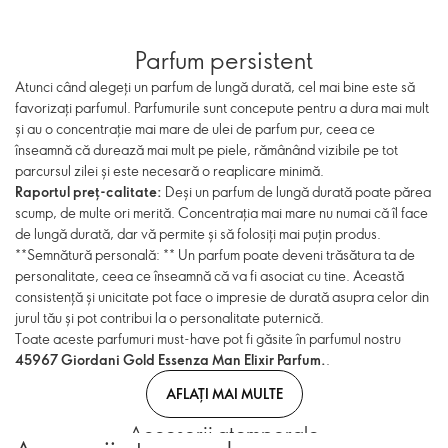
Parfum persistent
Atunci când alegeți un parfum de lungă durată, cel mai bine este să
favorizați parfumul. Parfumurile sunt concepute pentru a dura mai mult
și au o concentrație mai mare de ulei de parfum pur, ceea ce
înseamnă că durează mai mult pe piele, rămânând vizibile pe tot
parcursul zilei și este necesară o reaplicare minimă.
Raportul preț-calitate:
Deși un parfum de lungă durată poate părea
scump, de multe ori merită. Concentrația mai mare nu numai că îl face
de lungă durată, dar vă permite și să folosiți mai puțin produs.
**Semnătură personală: ** Un parfum poate deveni trăsătura ta de
personalitate, ceea ce înseamnă că va fi asociat cu tine. Această
consistență și unicitate pot face o impresie de durată asupra celor din
jurul tău și pot contribui la o personalitate puternică.
Toate aceste parfumuri must-have pot fi găsite în parfumul nostru
45967 Giordani Gold Essenza Man Elixir Parfum.
.
AFLAȚI MAI MULTE
Accesorii atemporale