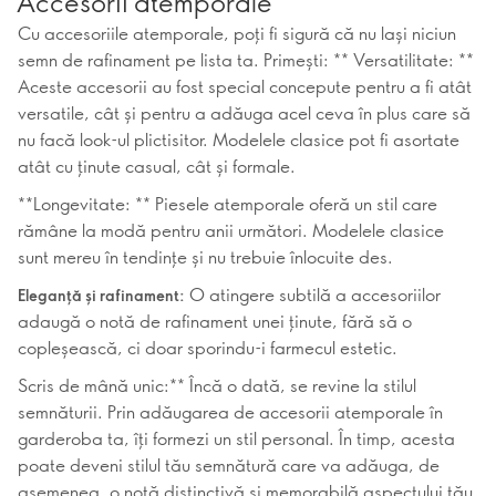
Accesorii atemporale
Cu accesoriile atemporale, poți fi sigură că nu lași niciun
semn de rafinament pe lista ta. Primești: ** Versatilitate: **
Aceste accesorii au fost special concepute pentru a fi atât
versatile, cât și pentru a adăuga acel ceva în plus care să
nu facă look-ul plictisitor. Modelele clasice pot fi asortate
atât cu ținute casual, cât și formale.
**Longevitate: ** Piesele atemporale oferă un stil care
rămâne la modă pentru anii următori. Modelele clasice
sunt mereu în tendințe și nu trebuie înlocuite des.
O atingere subtilă a accesoriilor
Eleganță și rafinament:
adaugă o notă de rafinament unei ținute, fără să o
copleșească, ci doar sporindu-i farmecul estetic.
Scris de mână unic:** Încă o dată, se revine la stilul
semnăturii. Prin adăugarea de accesorii atemporale în
garderoba ta, îți formezi un stil personal. În timp, acesta
poate deveni stilul tău semnătură care va adăuga, de
asemenea, o notă distinctivă și memorabilă aspectului tău.