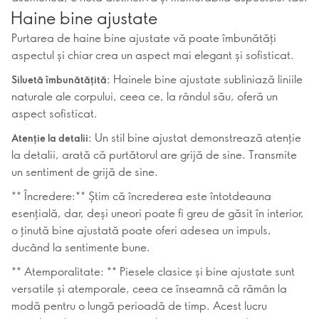
Haine bine ajustate
Purtarea de haine bine ajustate vă poate îmbunătăți
aspectul și chiar crea un aspect mai elegant și sofisticat.
Hainele bine ajustate subliniază liniile
Siluetă îmbunătățită:
naturale ale corpului, ceea ce, la rândul său, oferă un
aspect sofisticat.
Un stil bine ajustat demonstrează atenție
Atenție la detalii:
la detalii, arată că purtătorul are grijă de sine. Transmite
un sentiment de grijă de sine.
** Încredere:** Știm că încrederea este întotdeauna
esențială, dar, deși uneori poate fi greu de găsit în interior,
o ținută bine ajustată poate oferi adesea un impuls,
ducând la sentimente bune.
** Atemporalitate: ** Piesele clasice și bine ajustate sunt
versatile și atemporale, ceea ce înseamnă că rămân la
modă pentru o lungă perioadă de timp. Acest lucru