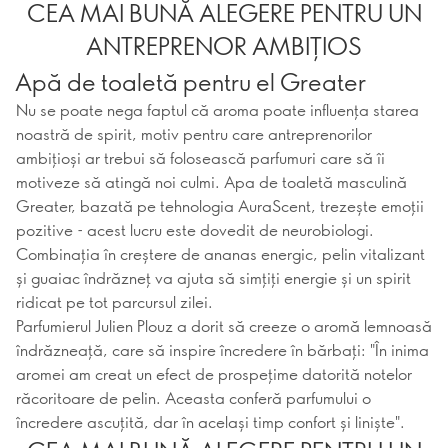
CEA MAI BUNĂ ALEGERE PENTRU UN
ANTREPRENOR AMBIȚIOS
Apă de toaletă pentru el Greater
Nu se poate nega faptul că aroma poate influența starea
noastră de spirit, motiv pentru care antreprenorilor
ambițioși ar trebui să folosească parfumuri care să îi
motiveze să atingă noi culmi. Apa de toaletă masculină
Greater, bazată pe tehnologia AuraScent, trezește emoții
pozitive - acest lucru este dovedit de neurobiologi.
Combinația în creștere de ananas energic, pelin vitalizant
și guaiac îndrăzneț va ajuta să simțiți energie și un spirit
ridicat pe tot parcursul zilei.
Parfumierul Julien Plouz a dorit să creeze o aromă lemnoasă
îndrăzneață, care să inspire încredere în bărbați: "În inima
aromei am creat un efect de prospețime datorită notelor
răcoritoare de pelin. Aceasta conferă parfumului o
încredere ascuțită, dar în același timp confort și liniște".