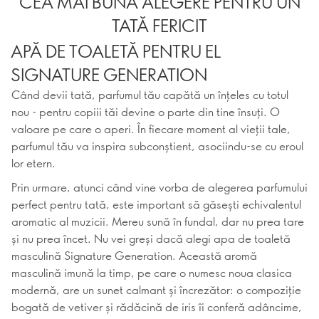
CEA MAI BUNĂ ALEGERE PENTRU UN
TATĂ FERICIT
APĂ DE TOALETĂ PENTRU EL
SIGNATURE GENERATION
Când devii tată, parfumul tău capătă un înțeles cu totul
nou - pentru copiii tăi devine o parte din tine însuți. O
valoare pe care o aperi. În fiecare moment al vieții tale,
parfumul tău va inspira subconștient, asociindu-se cu eroul
lor etern.
Prin urmare, atunci când vine vorba de alegerea parfumului
perfect pentru tată, este important să găsești echivalentul
aromatic al muzicii. Mereu sună în fundal, dar nu prea tare
și nu prea încet. Nu vei greși dacă alegi apa de toaletă
masculină Signature Generation. Această aromă
masculină imună la timp, pe care o numesc noua clasica
modernă, are un sunet calmant și încrezător: o compoziție
bogată de vetiver și rădăcină de iris îi conferă adâncime,