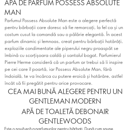
APĂ DE PARFUM POSSESS ABSOLUTE
MAN
Parfumul Possess Absolute Man este o alegere perfectă
pentru bărbații care doresc să fie remarcați, la fel ca și un
costum cusut la comandă sau o pălărie elegantă. În acest
parfum dinamic și lemnoas, creat pentru bărbații hotărâți,
exploziile condimentate ale piperului negru proaspăt se
îmbină cu scorțișoara caldă și santalul bogat. Parfumierul
Pierre Herme consideră că un parfum ar trebui să îi inspire
pe cei care îl poartă, iar Possess Absolute Man, fără
îndoială, te va încărca cu putere eroică și hotărâre, astfel
încât să fii pregătit pentru orice provocare.
CEA MAI BUNĂ ALEGERE PENTRU UN
GENTLEMAN MODERN
APĂ DE TOALETĂ DEBONAIR
GENTLEWOODS
Este o nouă eră a parfumurilor pentru bărbați. După cum spune