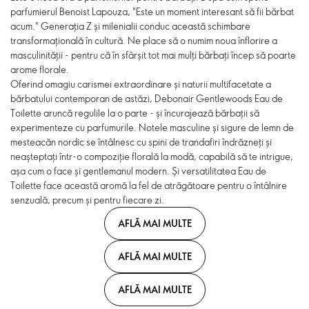
parfumierul Benoist Lapouza, "Este un moment interesant să fii bărbat
acum." Generația Z și milenialii conduc această schimbare
transformațională în cultură. Ne place să o numim noua înflorire a
masculinității - pentru că în sfârșit tot mai mulți bărbați încep să poarte
arome florale.
Oferind omagiu carismei extraordinare și naturii multifacetate a
bărbatului contemporan de astăzi, Debonair Gentlewoods Eau de
Toilette aruncă regulile la o parte - și încurajează bărbații să
experimenteze cu parfumurile. Notele masculine și sigure de lemn de
mesteacăn nordic se întâlnesc cu spini de trandafiri îndrăzneți și
neașteptați într-o compoziție florală la modă, capabilă să te intrigue,
așa cum o face și gentlemanul modern. Și versatilitatea Eau de
Toilette face această aromă la fel de atrăgătoare pentru o întâlnire
senzuală, precum și pentru fiecare zi.
AFLĂ MAI MULTE
AFLĂ MAI MULTE
AFLĂ MAI MULTE