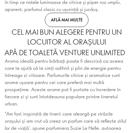
în timp ce notele luminoase de citrice și piper roz umplu,
aparent, parfumul clasic cu ușurință și jucăuș.
AFLĂ MAI MULTE
CEL MAI BUN ALEGERE PENTRU UN
LOCUITOR AL ORAȘULUI
APĂ DE TOALETĂ VENTURE UNLIMITED
Aroma ideală pentru bărbați poate fi descrisă ca aceea
care te ajută să te simți odihnit și plin de energie pentru
întreaga zi viitoare. Parfumurile citrice și aromatice sunt
arome ușoare pentru cei care preferă mai multă
prospețime. Aceste arome pot fi purtate cu încredere în
fiecare zi și sunt întotdeauna populare printre tineretul
urban.
"Am fost inspirată de tinerii care aleargă pe străzile
orașului și am vrut să creez un parfum care să reflecte stilul
lor de viață', spune parfumiera Suzie Le Helle, autoarea