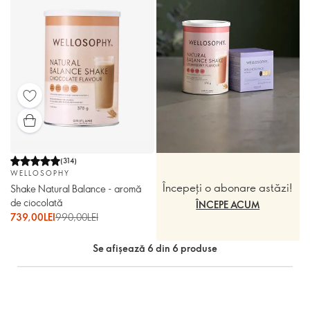
(
314
)
WELLOSOPHY
Începeți o abonare astăzi!
Shake Natural Balance - aromă
de ciocolată
ÎNCEPE ACUM
739,00LEI
990,00LEI
Se afișează 6 din 6 produse