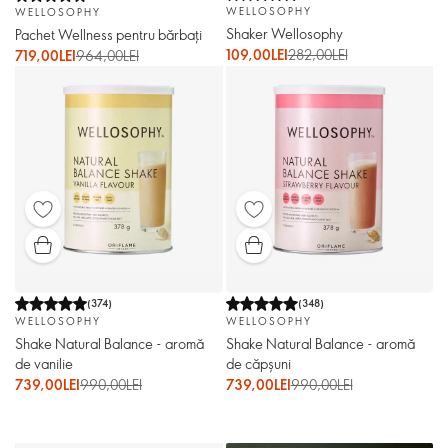
WELLOSOPHY
WELLOSOPHY
Shaker Wellosophy
Pachet Wellness pentru bărbați
109,00LEI
282,00LEI
719,00LEI
964,00LEI
(
374
)
(
348
)
WELLOSOPHY
WELLOSOPHY
Shake Natural Balance - aromă
Shake Natural Balance - aromă
de vanilie
de căpșuni
739,00LEI
990,00LEI
739,00LEI
990,00LEI