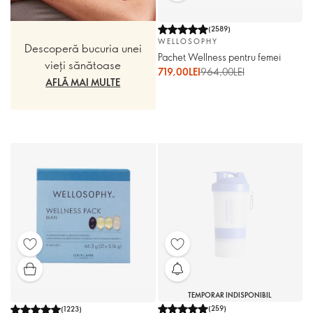
(
2589
)
WELLOSOPHY
Descoperă bucuria unei
Pachet Wellness pentru femei
vieți sănătoase
719,00LEI
964,00LEI
AFLĂ MAI MULTE
TEMPORAR INDISPONIBIL
(
259
)
(
1223
)