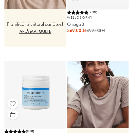
(
2301
)
WELLOSOPHY
Planifică-ți viitorul sănătos!
Omega 3
369,00LEI
492,00LEI
AFLĂ MAI MULTE
(
1178
)