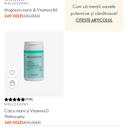
WELLOSOPHY
Cum să menții oasele
Magneziu marin & Vitamina B6
puternice și sănătoase!
249,00LEI
330,00LEI
CITEȘTE ARTICOLUL
(
1138
)
WELLOSOPHY
Calciu marin și Vitamina D
Wellosophy
369,00LEI
492,00LEI