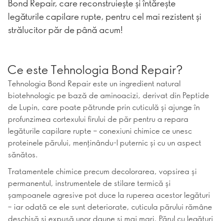
Bond Repair, care reconstruiește și întărește
legăturile capilare rupte, pentru cel mai rezistent și
strălucitor păr de până acum!
Ce este Tehnologia Bond Repair?
Tehnologia Bond Repair este un ingredient natural
biotehnologic pe bază de aminoacizi, derivat din Peptide
de Lupin, care poate pătrunde prin cuticulă și ajunge în
profunzimea cortexului firului de păr pentru a repara
legăturile capilare rupte – conexiuni chimice ce unesc
proteinele părului, menținându-l puternic și cu un aspect
sănătos.
Tratamentele chimice precum decolorarea, vopsirea și
permanentul, instrumentele de stilare termică și
șampoanele agresive pot duce la ruperea acestor legături
– iar odată ce ele sunt deteriorate, cuticula părului rămâne
deschisă și expusă unor daune și mai mari. Părul cu legături