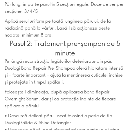
Păr lung: împarte părul în 5 secțiuni egale. Doze de ser per
secțiune: 3/4/5
Aplică serul uniform pe toată lungimea părului, de la
rădăcină până la vârfuri. Lasă-l să acționeze peste
noapte, minimum 8 ore.
Pasul 2: Tratament pre-șampon de 5
minute
Pe lângă reconstrucția legăturilor deteriorate din păr,
Duologi Bond Repair Pre-Shampoo oferă hidratare intensă
și – foarte important – ajută la menținerea cuticulei închise
și protejate în timpul spălării.
Folosește-l dimineața, după aplicarea Bond Repair
Overnight Serum, dar și ca protecție înainte de fiecare
spălare a părului.
• Descurcă delicat părul uscat folosind o perie de tip
Duologi Glide & Shine Detangler
• Umezește părul, apoi răsucește-l ușor pentru a elimina