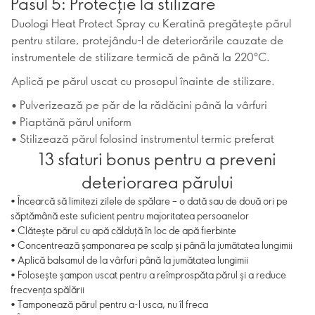
Pasul 5: Protecție la stilizare
Duologi Heat Protect Spray cu Keratină pregătește părul
pentru stilare, protejându-l de deteriorările cauzate de
instrumentele de stilizare termică de până la 220ºC.
Aplică pe părul uscat cu prosopul înainte de stilizare.
• Pulverizează pe păr de la rădăcini până la vârfuri
• Piaptănă părul uniform
• Stilizează părul folosind instrumentul termic preferat
13 sfaturi bonus pentru a preveni
deteriorarea părului
• Încearcă să limitezi zilele de spălare – o dată sau de două ori pe
săptămână este suficient pentru majoritatea persoanelor
• Clătește părul cu apă călduță în loc de apă fierbinte
• Concentrează șamponarea pe scalp și până la jumătatea lungimii
• Aplică balsamul de la vârfuri până la jumătatea lungimii
• Folosește șampon uscat pentru a reîmprospăta părul și a reduce
frecvența spălării
• Tamponează părul pentru a-l usca, nu îl freca