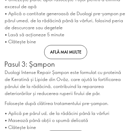
excesul de apă
• Aplică o cantitate generoasă de Duologi pre-șampon pe
părul umed, de la rădăcină până la vârfuri, folosind peria
de descurcare sau degetele
• Lasă să acționeze 5 minute
• Clătește bine
AFLĂ MAI MULTE
Pasul 3: Șampon
Duologi Intense Repair Șampon este formulat cu proteină
de Keratină și Lipide din Ovăz, care ajută la fortificarea
părului de la rădăcină, contribuind la repararea
deteriorărilor și reducerea ruperii firului de păr.
Folosește după clătirea tratamentului pre-șampon.
• Aplică pe părul ud, de la rădăcini până la vârfuri
• Masează până obții o spumă delicată
• Clătește bine