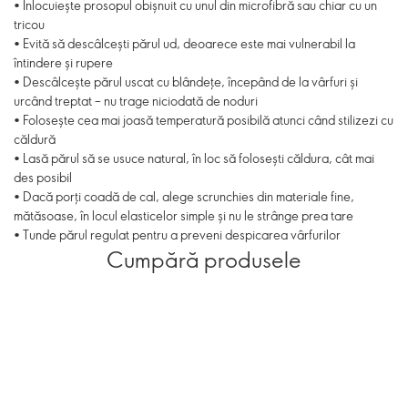
• Înlocuiește prosopul obișnuit cu unul din microfibră sau chiar cu un
tricou
• Evită să descâlcești părul ud, deoarece este mai vulnerabil la
întindere și rupere
• Descâlcește părul uscat cu blândețe, începând de la vârfuri și
urcând treptat – nu trage niciodată de noduri
• Folosește cea mai joasă temperatură posibilă atunci când stilizezi cu
căldură
• Lasă părul să se usuce natural, în loc să folosești căldura, cât mai
des posibil
• Dacă porți coadă de cal, alege scrunchies din materiale fine,
mătăsoase, în locul elasticelor simple și nu le strânge prea tare
• Tunde părul regulat pentru a preveni despicarea vârfurilor
Cumpără produsele