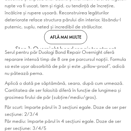
rupte va fi uscat, tern și rigid, cu tendință de încrețire,
încâlcire și rupere ușoară. Reconstruirea legăturilor
deteriorate reface structura părului din interior, lăsându-l
puternic, suplu, neted și incredibil de strălucitor.
AFLĂ MAI MULTE
Step 1: Overnight bond repair treatment
Serul pentru păr Duologi Bond Repair Overnight oferă
reparare intensă timp de 8 ore pe parcursul nopții. Formula
sa este ușor absorbită de păr și este „pillow-proof”, adică
nu pătează perna.
Aplică o dată pe săptămână, seara, după cum urmează.
Cantitatea de ser folosită diferă în funcție de lungimea și
grosimea firului de păr (subțire/mediu/gros).
Păr scurt: împarte părul în 3 secțiuni egale. Doze de ser per
secțiune: 2/3/4
Păr mediu: împarte părul în 4 secțiuni egale. Doze de ser
per secțiune: 3/4/5