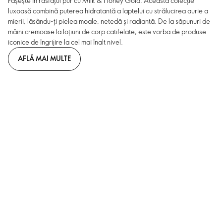
Pășește în răsfățul pur cu Milk & Honey Gold. Această colecție
luxoasă combină puterea hidratantă a laptelui cu strălucirea aurie a
mierii, lăsându-ți pielea moale, netedă și radiantă. De la săpunuri de
mâini cremoase la loțiuni de corp catifelate, este vorba de produse
iconice de îngrijire la cel mai înalt nivel.
AFLĂ MAI MULTE