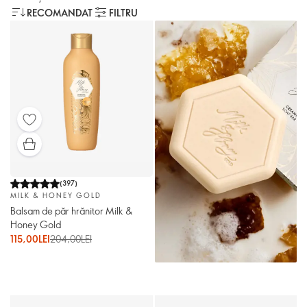
RECOMANDAT
FILTRU
(
397
)
MILK & HONEY GOLD
Balsam de păr hrănitor Milk &
Honey Gold
115,00LEI
204,00LEI