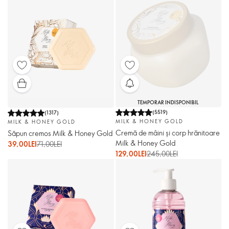
TEMPORAR INDISPONIBIL
(
5519
)
(
1317
)
MILK & HONEY GOLD
MILK & HONEY GOLD
Cremă de mâini și corp hrănitoare
Săpun cremos Milk & Honey Gold
Milk & Honey Gold
39,00LEI
71,00LEI
129,00LEI
245,00LEI