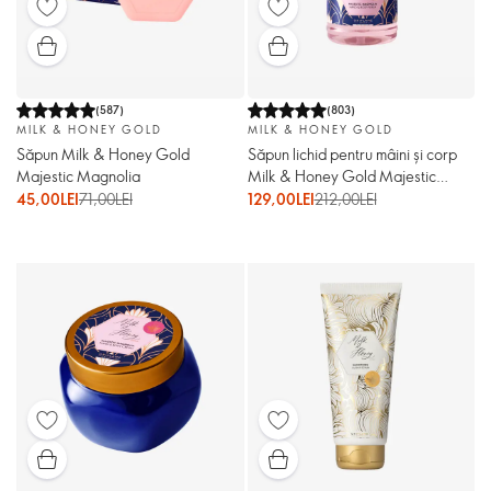
(
587
)
(
803
)
MILK & HONEY GOLD
MILK & HONEY GOLD
Săpun Milk & Honey Gold
Săpun lichid pentru mâini și corp
Majestic Magnolia
Milk & Honey Gold Majestic
Magnolia
45,00LEI
71,00LEI
129,00LEI
212,00LEI