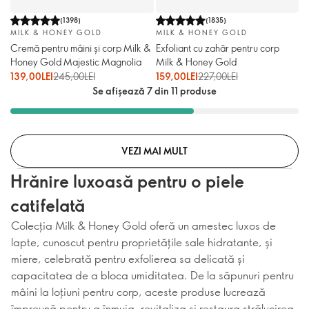
(
1398
)
(
1835
)
MILK & HONEY GOLD
MILK & HONEY GOLD
Cremă pentru mâini și corp Milk &
Exfoliant cu zahăr pentru corp
Honey Gold Majestic Magnolia
Milk & Honey Gold
139,00LEI
245,00LEI
159,00LEI
227,00LEI
Se afișează 7 din 11 produse
VEZI MAI MULT
Hrănire luxoasă pentru o piele
catifelată
Colecția Milk & Honey Gold oferă un amestec luxos de
lapte, cunoscut pentru proprietățile sale hidratante, și
miere, celebrată pentru exfolierea sa delicată și
capacitatea de a bloca umiditatea. De la săpunuri pentru
mâini la loțiuni pentru corp, aceste produse lucrează
împreună pentru a înmuia, revitaliza și restaura strălucirea