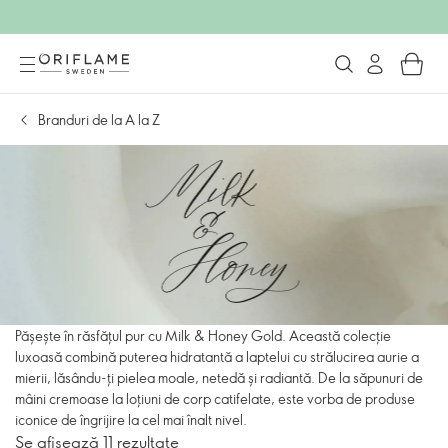
Branduri de la A la Z
Pășește în răsfățul pur cu Milk & Honey Gold. Această colecție
luxoasă combină puterea hidratantă a laptelui cu strălucirea aurie a
mierii, lăsându-ți pielea moale, netedă și radiantă. De la săpunuri de
mâini cremoase la loțiuni de corp catifelate, este vorba de produse
iconice de îngrijire la cel mai înalt nivel.
Se afișează 11 rezultate