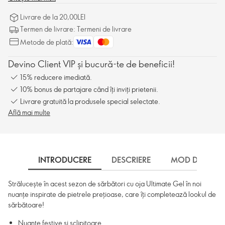
Livrare de la 20,00LEI
Termen de livrare: Termeni de livrare
Metode de plată:
Devino Client VIP și bucură-te de beneficii!
15% reducere imediată.
10% bonus de partajare când îți inviți prietenii.
Livrare gratuită la produsele special selectate.
Află mai multe
INTRODUCERE
DESCRIERE
MOD DE UTILI
Strălucește în acest sezon de sărbători cu oja Ultimate Gel în noi
nuanțe inspirate de pietrele prețioase, care îți completează lookul de
sărbătoare!
Nuanțe festive și sclipitoare