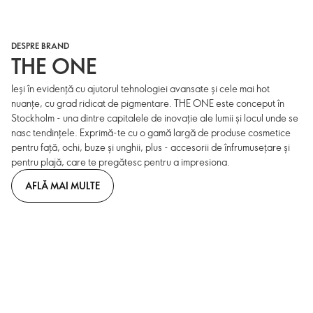
DESPRE BRAND
THE ONE
Ieși în evidență cu ajutorul tehnologiei avansate și cele mai hot
nuanțe, cu grad ridicat de pigmentare. THE ONE este conceput în
Stockholm - una dintre capitalele de inovație ale lumii și locul unde se
nasc tendințele. Exprimă-te cu o gamă largă de produse cosmetice
pentru față, ochi, buze și unghii, plus - accesorii de înfrumusețare și
pentru plajă, care te pregătesc pentru a impresiona.
AFLĂ MAI MULTE