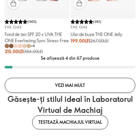
(
1603
)
(
282
)
THE ONE
THE ONE
Fond de ten SPF 20 + UVA THE
Ulei de buze THE ONE Jelly
ONE Everlasting Sync Stress-Free
199,00LEI
267,00LEI
+
6
215,00LEI
384,00LEI
Se afișează 4 din 67 produse
VEZI MAI MULT
Găsește-ți stilul ideal în Laboratorul
Virtual de Machiaj
TESTEAZĂ MACHIAJUL VIRTUAL