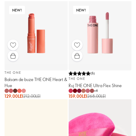
NEW!
NEW!
THE ONE
(
5
)
Balsam de buze THE ONE Heart &
THE ONE
Hue
Ruj THE ONE Ultra Flex Shine
+
6
129,00LEI
212,00LEI
159,00LEI
268,00LEI