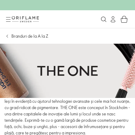
Branduri de la A la Z
Ieși în evidență cu ajutorul tehnologiei avansate și cele mai hot nuanțe,
cu grad ridicat de pigmentare. THE ONE este conceput în Stockholm -
una dintre capitalele de inovație ale lumii și locul unde se nasc
tendințele. Exprimă-te cu o gamă largă de produse cosmetice pentru
față, ochi, buze și unghii, plus - accesorii de înfrumusețare și pentru
plajă, care te pregătesc pentru a impresiona.