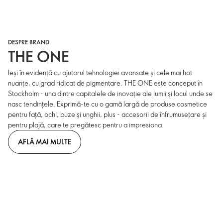
DESPRE BRAND
THE ONE
Ieși în evidență cu ajutorul tehnologiei avansate și cele mai hot
nuanțe, cu grad ridicat de pigmentare. THE ONE este conceput în
Stockholm - una dintre capitalele de inovație ale lumii și locul unde se
nasc tendințele. Exprimă-te cu o gamă largă de produse cosmetice
pentru față, ochi, buze și unghii, plus - accesorii de înfrumusețare și
pentru plajă, care te pregătesc pentru a impresiona.
AFLĂ MAI MULTE