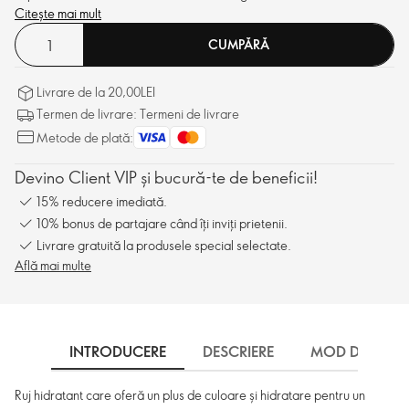
Citește mai mult
CUMPĂRĂ
Livrare de la 20,00LEI
Termen de livrare: Termeni de livrare
Metode de plată:
Devino Client VIP și bucură-te de beneficii!
15% reducere imediată.
10% bonus de partajare când îți inviți prietenii.
Livrare gratuită la produsele special selectate.
Află mai multe
INTRODUCERE
DESCRIERE
MOD DE UTILI
Ruj hidratant care oferă un plus de culoare și hidratare pentru un