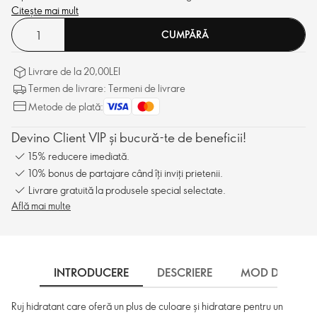
Citește mai mult
CUMPĂRĂ
Livrare de la 20,00LEI
Termen de livrare: Termeni de livrare
Metode de plată:
Devino Client VIP și bucură-te de beneficii!
15% reducere imediată.
10% bonus de partajare când îți inviți prietenii.
Livrare gratuită la produsele special selectate.
Află mai multe
INTRODUCERE
DESCRIERE
MOD DE UTILI
Ruj hidratant care oferă un plus de culoare și hidratare pentru un