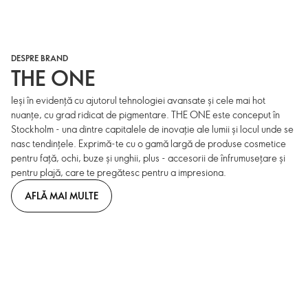
DESPRE BRAND
THE ONE
Ieși în evidență cu ajutorul tehnologiei avansate și cele mai hot
nuanțe, cu grad ridicat de pigmentare. THE ONE este conceput în
Stockholm - una dintre capitalele de inovație ale lumii și locul unde se
nasc tendințele. Exprimă-te cu o gamă largă de produse cosmetice
pentru față, ochi, buze și unghii, plus - accesorii de înfrumusețare și
pentru plajă, care te pregătesc pentru a impresiona.
AFLĂ MAI MULTE