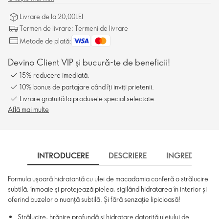
Livrare de la 20,00LEI
Termen de livrare: Termeni de livrare
Metode de plată:
Devino Client VIP și bucură-te de beneficii!
15% reducere imediată.
10% bonus de partajare când îți inviți prietenii.
Livrare gratuită la produsele special selectate.
Află mai multe
INTRODUCERE
DESCRIERE
INGREDIENTE
Formula ușoară hidratantă cu ulei de macadamia conferă o strălucire
subtilă, înmoaie și protejează pielea, sigilând hidratarea în interior și
oferind buzelor o nuanță subtilă. Și fără senzație lipicioasă!
Strălucire, hrănire profundă și hidratare datorită uleiului de