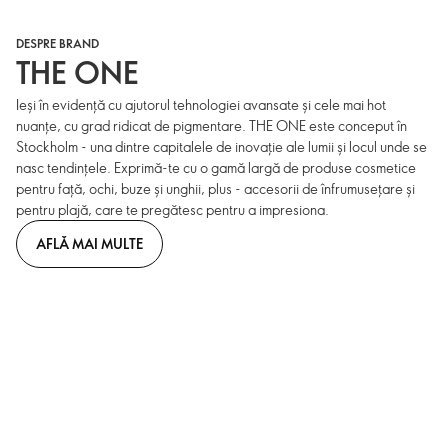
DESPRE BRAND
THE ONE
Ieși în evidență cu ajutorul tehnologiei avansate și cele mai hot
nuanțe, cu grad ridicat de pigmentare. THE ONE este conceput în
Stockholm - una dintre capitalele de inovație ale lumii și locul unde se
nasc tendințele. Exprimă-te cu o gamă largă de produse cosmetice
pentru față, ochi, buze și unghii, plus - accesorii de înfrumusețare și
pentru plajă, care te pregătesc pentru a impresiona.
AFLĂ MAI MULTE