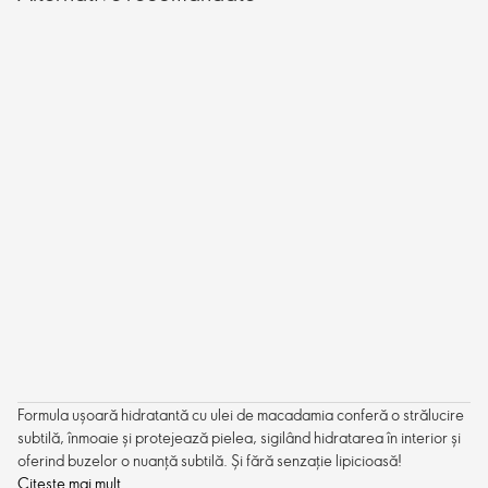
Formula ușoară hidratantă cu ulei de macadamia conferă o strălucire
subtilă, înmoaie și protejează pielea, sigilând hidratarea în interior și
oferind buzelor o nuanță subtilă. Și fără senzație lipicioasă!
Citește mai mult