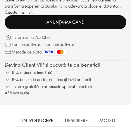
transformă experiența dușului într-o adevărată plăcere, datorită
parfumului său de fructe de pădure și particulelor exfoliante naturale.
Citește mai mult
ANUNȚĂ-MĂ CÂND
Livrare de la 20,00LEI
Termen de livrare: Termeni de livrare
Metode de plată:
Devino Client VIP și bucură-te de beneficii!
15% reducere imediată.
10% bonus de partajare când îți inviți prietenii.
Livrare gratuită la produsele special selectate.
Află mai multe
INTRODUCERE
DESCRIERE
MOD DE UTILI