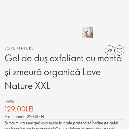
LOVE NATURE
Gel de duş exfoliant cu mentă
şi zmeură organică Love
Nature XXL
41496
129,00LEI
Preț normal:
220,00LEI
Și mai multă energie! Mai multe fructele preferate! Întâlnește gelul
preferat într-un format mare! Gelul exfoliant cu zmeură și mentă