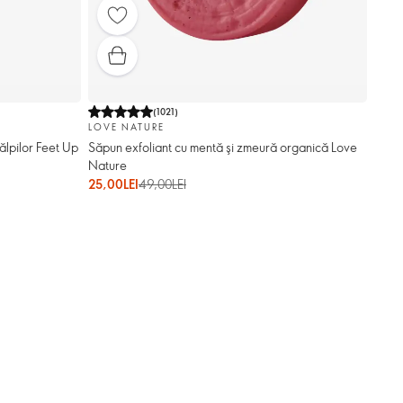
(
1021
)
LOVE NATURE
tălpilor Feet Up
Săpun exfoliant cu mentă şi zmeură organică Love
Nature
25,00LEI
49,00LEI