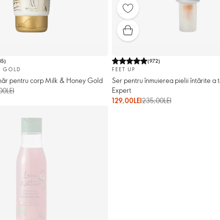
35
)
(
972
)
Y GOLD
FEET UP
ahăr pentru corp Milk & Honey Gold
Ser pentru înmuierea pielii întărite a 
Expert
00LEI
129,00LEI
235,00LEI