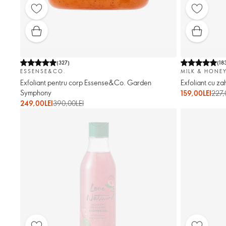
(
327
)
(
18
ESSENSE&CO.
MILK & HONE
Exfoliant pentru corp Essense&Co. Garden
Exfoliant cu z
Symphony
159,00LEI
227,
249,00LEI
390,00LEI