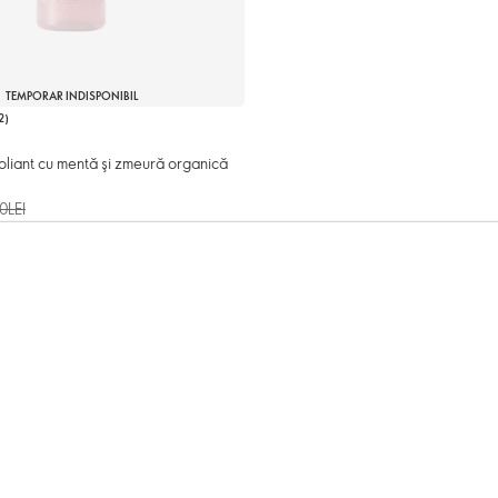
TEMPORAR INDISPONIBIL
2
)
oliant cu mentă şi zmeură organică
0LEI