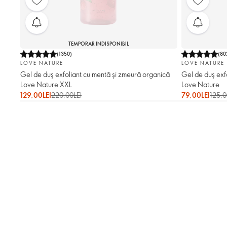
TEMPORAR INDISPONIBIL
(
1350
)
(
80
LOVE NATURE
LOVE NATURE
Gel de duş exfoliant cu mentă şi zmeură organică
Gel de duş exf
Love Nature XXL
Love Nature
129,00LEI
220,00LEI
79,00LEI
125,0