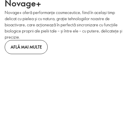
Novage+
Novage+ oferă performanțe cosmeceutice, fiind în același timp
delicat cu pielea și cu natura, grație tehnologiilor noastre de
bioactivare, care acționează în perfectă sincronizare cu funcțiile
biologice proprii ale pielii tale – și între ele – cu putere, delicatețe și
precizie.
AFLĂ MAI MULTE