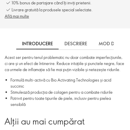
10% bonus de partajare când îți inviți prietenii.
Livrare gratuită la produsele special selectate.
Află mai multe
INTRODUCERE
DESCRIERE
MOD DE UTILI
Acest ser pentru tenul problematic nu doar combate imperfecțiunile,
ci are și un efect de întinerire. Reduce iritațiile și punctele negre, face
ca urmele de inflamație să fie mai puțin vizibile și netezește ridurile.
Formulă multi-activă cu Bio Activating Technologies și acid
succinic
Stimulează producția de colagen pentru a combate ridurile
Potrivit pentru toate tipurile de piele, inclusiv pentru pielea
sensibilă
Alții au mai cumpărat