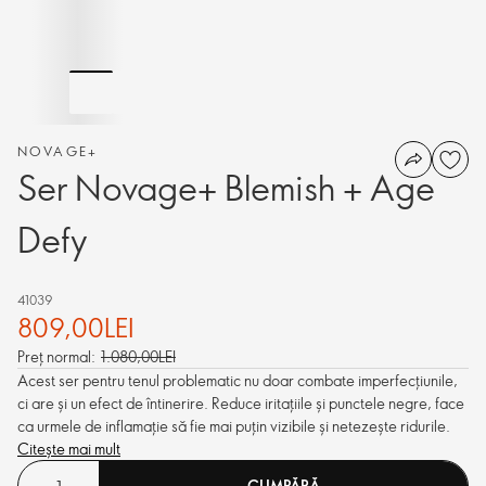
NOVAGE+
Ser Novage+ Blemish + Age
Defy
41039
809,00LEI
Preț normal:
1.080,00LEI
Acest ser pentru tenul problematic nu doar combate imperfecțiunile,
ci are și un efect de întinerire. Reduce iritațiile și punctele negre, face
ca urmele de inflamație să fie mai puțin vizibile și netezește ridurile.
Citește mai mult
CUMPĂRĂ