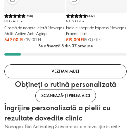
(
600
)
(
342
)
NOVAGE+
NOVAGE+
Cremă de noapte lejeră Novage+
Fiole cu peptide Express Novage+
Multi-Active Anti-Aging
Proceuticals
549,00LEI
739,00LEI
519,00LEI
800,00LEI
Se afișează 5 din 37 produse
VEZI MAI MULT
Obțineți o rutină personalizată
SCANEAZĂ-ȚI PIELEA AICI
Îngrijire personalizată a pielii cu
rezultate dovedite clinic
Novage+ Bio Activating Skincare este o revoluție în anti-