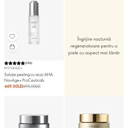
Îngrijire nocturnă
regeneratoare pentru o
piele cu aspect mai tânăr
(
526
)
NOVAGE+
Soluţie peeling cu acizi AHA
NovAge+ ProCeuticals
469,00LEI
695,00LEI