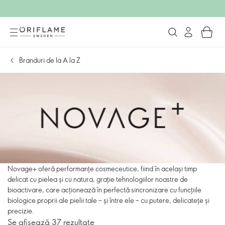
Branduri de la A la Z
Novage+ oferă performanțe cosmeceutice, fiind în același timp
delicat cu pielea și cu natura, grație tehnologiilor noastre de
bioactivare, care acționează în perfectă sincronizare cu funcțiile
biologice proprii ale pielii tale – și între ele – cu putere, delicatețe și
precizie.
Se afișează 37 rezultate