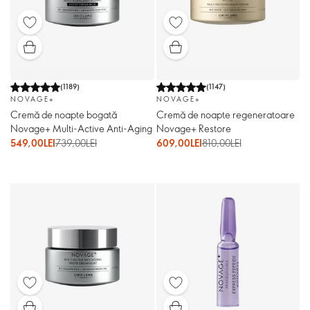
(
1189
)
(
1147
)
NOVAGE+
NOVAGE+
Cremă de noapte bogată
Cremă de noapte regeneratoare
Novage+ Multi-Active Anti-Aging
Novage+ Restore
549,00LEI
739,00LEI
609,00LEI
810,00LEI