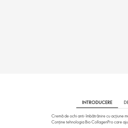
INTRODUCERE
D
Cremă de ochi anti-îmbătrânire cu acțiune mult
Conține tehnologia Bio CollagenPro care ajut