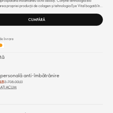
mprospătând instantaneu ochii obosiți. Conține tehnologia Bio
rea propriei producții de colagen și tehnologia Eye Vital bogată în
CUMPĂRĂ
e livrare
rtă
 personală anti-îmbătrânire
LEI
3.708,00LEI
AȚI ACUM