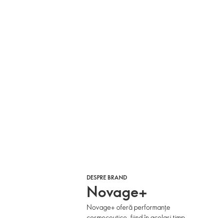
DESPRE BRAND
Novage+
Novage+ oferă performanțe
cosmeceutice, fiind în același timp