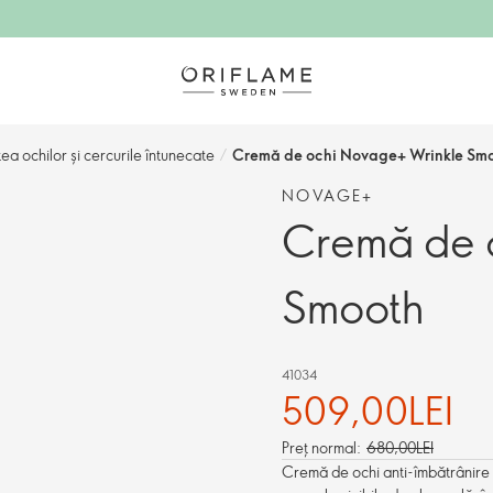
ea ochilor și cercurile întunecate
/
Cremă de ochi Novage+ Wrinkle Sm
NOVAGE+
Cremă de 
Smooth
41034
509,00LEI
Preț normal:
680,00LEI
Cremă de ochi anti-îmbătrânire cu