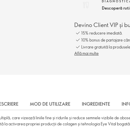
DIAGNOSTICA
Descoperă rut
Devino Client VIP și b
15% reducere imediată.
10% bonus de partajare când î
Livrare gratuită la produsel
Află mai multe
ESCRIERE
MOD DE UTILIZARE
INGREDIENTE
IN
iplă, care vizează liniile fine și ridurile și reduce semnele vizibile de obo
ă la activarea propriei producții de colagen și tehnologia Eye Vital bogată 