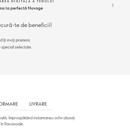
REA DIGITALĂ A TENULUI
ina ta perfectă Novage
ucură-te de beneficii!
ți inviți prietenii.
e special selectate.
FORMARE
LIVRARE
seală, împrospătând instantaneu ochii obosiți.
în flavonoide.