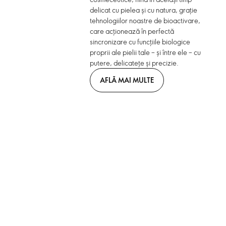
delicat cu pielea și cu natura, grație
tehnologiilor noastre de bioactivare,
care acționează în perfectă
sincronizare cu funcțiile biologice
proprii ale pielii tale – și între ele – cu
putere, delicatețe și precizie.
AFLĂ MAI MULTE