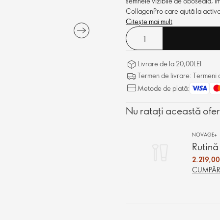
semnele vizibile de oboseală, î
CollagenPro care ajută la activa
flavonoide.
Citește mai mult
Livrare de la 20,00LEI
Termen de livrare: Termeni d
Metode de plată:
Nu ratați această ofe
NOVAGE+
Rutină
2.219,00
CUMPĂR