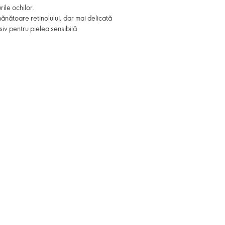
rile ochilor.
nătoare retinolului, dar mai delicată
usiv pentru pielea sensibilă