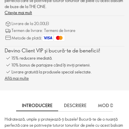
perfectă care se potrivește tuturor tonurilor de piele cu acest balsam
de buze de la THE ONE.
Citește mai mult
Livrare de la 20,00LEI
Termen de livrare: Termeni de livrare
Metode de plată:
Devino Client VIP și bucură-te de beneficii!
15% reducere imediată.
10% bonus de partajare când îți inviți prietenii.
Livrare gratuită la produsele special selectate.
Află mai multe
INTRODUCERE
DESCRIERE
MOD DE UTILI
Hidratează, umple și protejează-ți buzele! Bucură-te de o nuanță
perfectă care se potrivește tuturor tonurilor de piele cu acest balsam