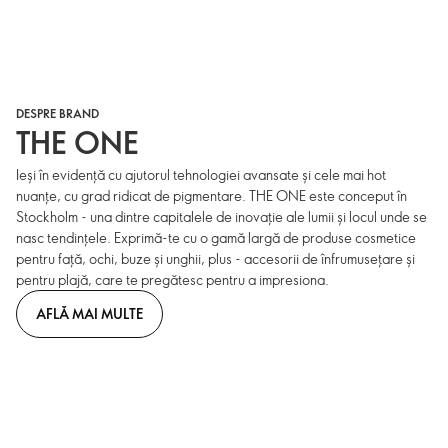
DESPRE BRAND
THE ONE
Ieși în evidență cu ajutorul tehnologiei avansate și cele mai hot
nuanțe, cu grad ridicat de pigmentare. THE ONE este conceput în
Stockholm - una dintre capitalele de inovație ale lumii și locul unde se
nasc tendințele. Exprimă-te cu o gamă largă de produse cosmetice
pentru față, ochi, buze și unghii, plus - accesorii de înfrumusețare și
pentru plajă, care te pregătesc pentru a impresiona.
AFLĂ MAI MULTE