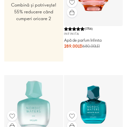
Combină și potrivește!
55% reducere când
cumperi oricare 2
(
1756
)
INFINITA
Apă de parfum Infinita
289,00LEI
680,00LEI