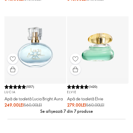
(
1017
)
(
1420
)
LUCIA
ELVIE
Apă de toaletă Lucia Bright Aura
Apă de toaletă Elvie
249,00LEI
560,00LEI
279,00LEI
560,00LEI
Se afișează 7 din 7 produse