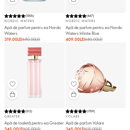
(
1055
)
(
667
)
NORDIC WATERS
NORDIC WATERS
Apă de parfum pentru ea Nordic
Apă de parfum pentru ea Nordic
Waters
Waters Infinite Blue
319,00LEI
680,00LEI
409,00LEI
680,00LEI
(
512
)
(
1759
)
GREATER
VOLARE
Apă de toaletă pentru ea Greater
Apă de parfum Volare
345,00LEI
615,00LEI
345,00LEI
615,00LEI