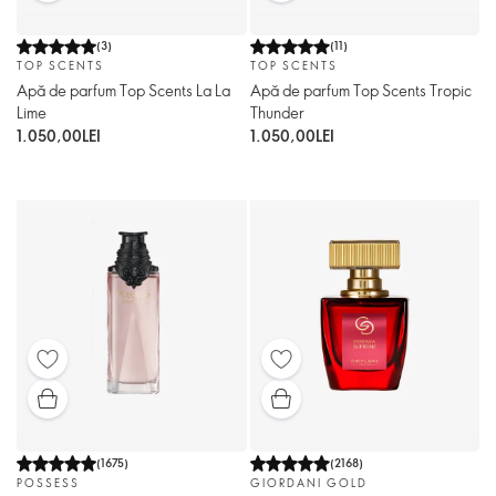
(
3
)
(
11
)
TOP SCENTS
TOP SCENTS
Apă de parfum Top Scents La La
Apă de parfum Top Scents Tropic
Lime
Thunder
1.050,00LEI
1.050,00LEI
(
1675
)
(
2168
)
POSSESS
GIORDANI GOLD