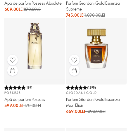
Apă de parfum Possess Absolute
Parfum Giordani Gold Essenza
Supreme
609,00LEI
870,00LEI
745,00LEI
1.090,00LEI
(
1991
)
(
1295
)
POSSESS
GIORDANI GOLD
Apă de parfum Possess
Parfum Giordani Gold Essenza
Man Elixir
599,00LEI
870,00LEI
659,00LEI
1.090,00LEI