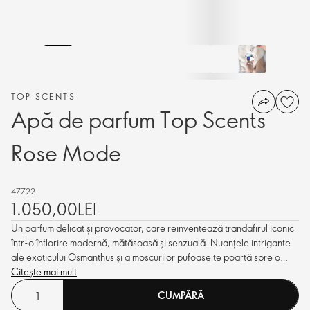
TOP SCENTS
Apă de parfum Top Scents
Rose Mode
47722
1.050,00LEI
Un parfum delicat și provocator, care reinventează trandafirul iconic
într-o înflorire modernă, mătăsoasă și senzuală. Nuanțele intrigante
ale exoticului Osmanthus și a moscurilor pufoase te poartă spre o
senzualitate sublimă.
Citește mai mult
CUMPĂRĂ