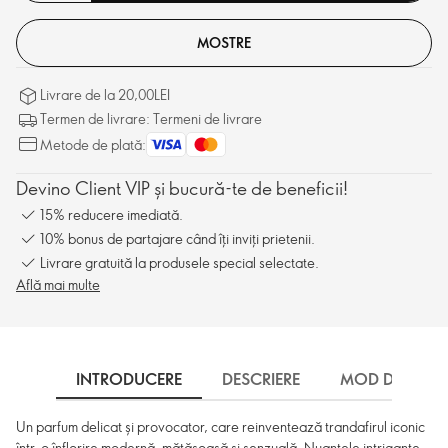
MOSTRE
Livrare de la 20,00LEI
Termen de livrare: Termeni de livrare
Metode de plată:
Devino Client VIP și bucură-te de beneficii!
15% reducere imediată.
10% bonus de partajare când îți inviți prietenii.
Livrare gratuită la produsele special selectate.
Află mai multe
INTRODUCERE
DESCRIERE
MOD DE UTILI
Un parfum delicat și provocator, care reinventează trandafirul iconic
într-o înflorire modernă, mătăsoasă și senzuală. Nuanțele intrigante