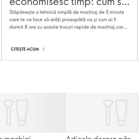
economisesc timp: cum să
vă simplificați rutina de
Stăpânește o tehnică simplă de machiaj de 5 minute
care te va face să arăți proaspătă ca și cum ai fi
dimineață
dormit 8 ore cu aceste trucuri rapide de machiaj care
economisesc timp. De la fond de ten estompat la
texturi cremoase, totul pentru ridicări de dimineață
ușoare și relaxate.
CITEȘTE ACUM
e machiaj
Articole despre păr