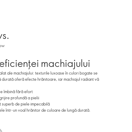
vs.
low
ficienței machiajului
t ale machiajului: texturile luxoase în culori bogate se
ă durată oferă efecte hrănitoare, iar machiajul radiant vă
e îmbină fără efort
ijire profundă a pielii
t superb de piele impecabilă
ele într-un voal hrănitor de culoare de lungă durată.
ă,