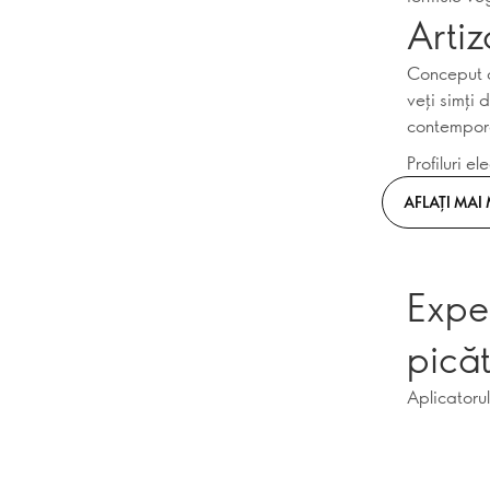
Artiz
Conceput cu
veți simți 
contemporan
Profiluri 
AFLAȚI MAI
Exper
pică
Aplicatorul