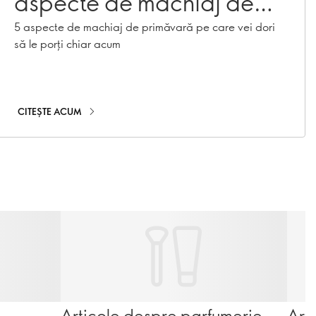
aspecte de machiaj de
purtat în această
5 aspecte de machiaj de primăvară pe care vei dori
să le porți chiar acum
primăvară
CITEȘTE ACUM
Articole despre parfumerie
Art