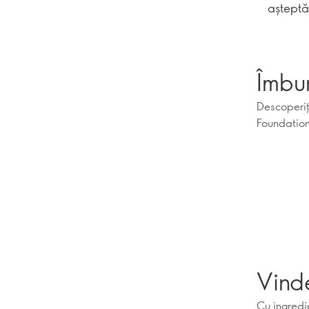
așteptăr
Îmbun
Descoperiț
Foundation 
Vind
Cu ingredie