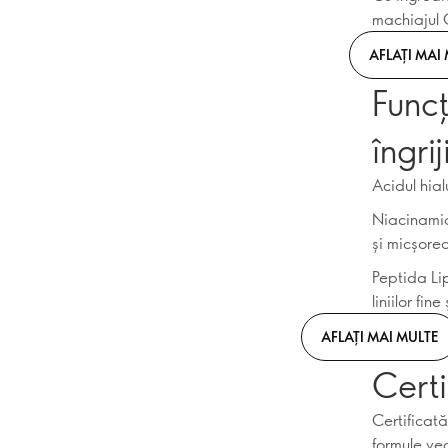
machiajul 
AFLAȚI MAI
Funcț
îngrij
Acidul hia
Niacinamid
și micșore
Peptida Li
liniilor fin
AFLAȚI MAI MULTE
Cert
Certificat
formule ve