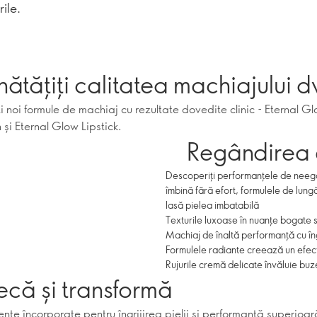
ile.
ătățiți calitatea machiajului d
i noi formule de machiaj cu rezultate dovedite clinic - Eternal G
și Eternal Glow Lipstick.
Regândirea e
Descoperiți performanțele de neegala
îmbină fără efort, formulele de lung
lasă pielea imbatabilă
Texturile luxoase în nuanțe bogate s
Machiaj de înaltă performanță cu îngr
Formulele radiante creează un efec
Rujurile cremă delicate învăluie buz
ecă și transformă
nte încorporate pentru îngrijirea pielii și performanță superioar