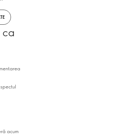
TE
e ca
igmentarea
aspectul
feră acum