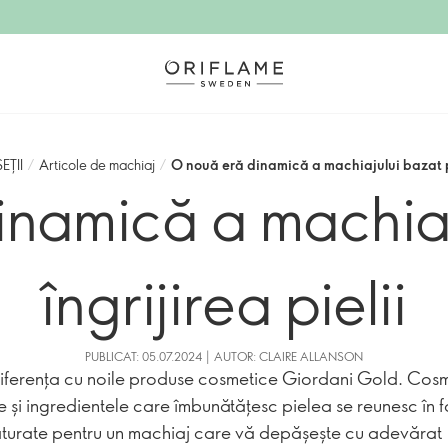
EȚII
/
Articole de machiaj
/
O nouă eră dinamică a machiajului bazat pe
inamică a machiaj
îngrijirea pielii
PUBLICAT: 05.07.2024 | AUTOR: CLAIRE ALLANSON
 diferența cu noile produse cosmetice Giordani Gold. Cos
te și ingredientele care îmbunătățesc pielea se reunesc în 
turate pentru un machiaj care vă depășește cu adevărat