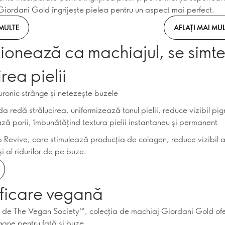
Giordani Gold îngrijește pielea pentru un aspect mai perfect.
 MULTE
AFLAȚI MAI MUL
ionează ca machiajul, se simt
irea pielii
luronic strânge și netezește buzele
a redă strălucirea, uniformizează tonul pielii, reduce vizibil p
ază porii, îmbunătățind textura pielii instantaneu și permanent
p Revive, care stimulează producția de colagen, reduce vizibil 
e și al ridurilor de pe buze.
ificare vegană
ă de The Vegan Society™, colecția de machiaj Giordani Gold o
gane pentru față și buze.