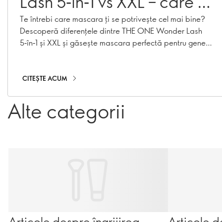
Lash 5‑în‑1 vs XXL – care ți
se potrivește?
Te întrebi care mascara ți se potrivește cel mai bine?
Descoperă diferențele dintre THE ONE Wonder Lash
5‑în‑1 și XXL și găsește mascara perfectă pentru genele
tale.
CITEȘTE ACUM
Alte categorii
Articole despre îngrijirea
Articole d