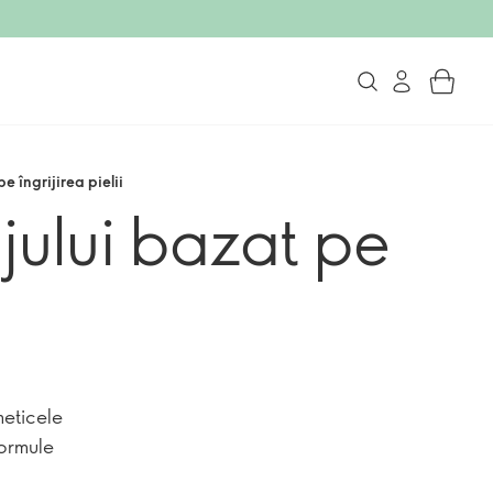
 îngrijirea pielii
ului bazat pe
meticele
formule