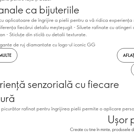
anale ca bijuteriile
 aplicatoare de îngrijire a pielii pentru a vă ridica experiența
diferența fiecărui detaliu meșteșugit - Siluete rafinate cu atingeri
 - Sticluțe din sticlă cu detalii texturate.
elegante de ruj diamantate cu logo-ul iconic GG
 MULTE
AFLAȚ
iență senzorială cu fiecare
tură
 picurător rafinat pentru îngrijirea pielii permite o aplicare pers
Ușor 
Create cu tine în minte, produsele 