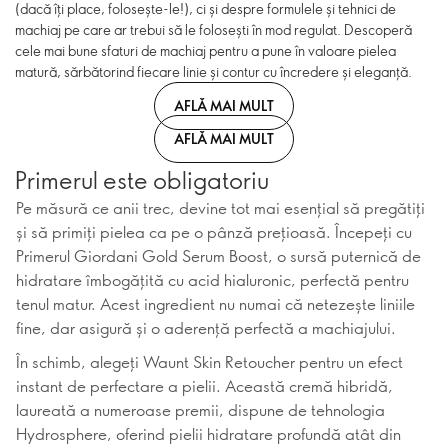
(dacă îți place, folosește-le!), ci și despre formulele și tehnici de
machiaj pe care ar trebui să le folosești în mod regulat. Descoperă
cele mai bune sfaturi de machiaj pentru a pune în valoare pielea
matură, sărbătorind fiecare linie și contur cu încredere și eleganță.
AFLĂ MAI MULT
AFLĂ MAI MULT
Primerul este obligatoriu
Pe măsură ce anii trec, devine tot mai esențial să pregătiți
și să primiți pielea ca pe o pânză prețioasă. Începeți cu
Primerul Giordani Gold Serum Boost, o sursă puternică de
hidratare îmbogățită cu acid hialuronic, perfectă pentru
tenul matur. Acest ingredient nu numai că netezește liniile
fine, dar asigură și o aderență perfectă a machiajului.
În schimb, alegeți Waunt Skin Retoucher pentru un efect
instant de perfectare a pielii. Această cremă hibridă,
laureată a numeroase premii, dispune de tehnologia
Hydrosphere, oferind pielii hidratare profundă atât din