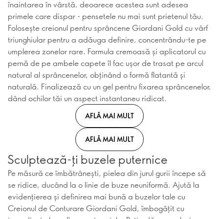
înaintarea în vârstă, deoarece acestea sunt adesea
primele care dispar - pensetele nu mai sunt prietenul tău.
Folosește creionul pentru sprâncene Giordani Gold cu vârf
triunghiular pentru a adăuga definire, concentrându-te pe
umplerea zonelor rare. Formula cremoasă și aplicatorul cu
pernă de pe ambele capete îl fac ușor de trasat pe arcul
natural al sprâncenelor, obținând o formă flatantă și
naturală. Finalizează cu un gel pentru fixarea sprâncenelor,
dând ochilor tăi un aspect instantaneu ridicat.
AFLĂ MAI MULT
AFLĂ MAI MULT
Sculptează-ți buzele puternice
Pe măsură ce îmbătrânești, pielea din jurul gurii începe să
se ridice, ducând la o linie de buze neuniformă. Ajută la
evidențierea și definirea mai bună a buzelor tale cu
Creionul de Conturare Giordani Gold, îmbogățit cu