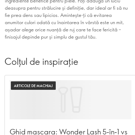
ingrediente benefice pentru piele. Poți adăuga un luciu
deasupra pentru strălucire și definiție, dar ideal ar fi să nu
fie prea dens sau lipicios. Amintește-ți că evitarea
anumitor culori odată cu înaintarea în vârstă este un mit,
așadar alege orice nuanță de ruj care te face fericită –
finisajul depinde pur și simplu de gustul tău.
Colțul de inspirație
ARTICOLE DE MACHIAJ
Ghid mascara: Wonder Lash 5‑în‑1 vs