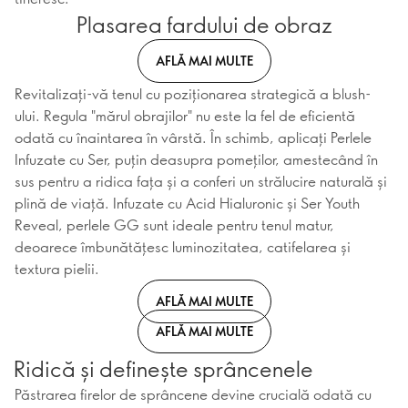
Plasarea fardului de obraz
AFLĂ MAI MULTE
Revitalizați-vă tenul cu poziționarea strategică a blush-
ului. Regula "mărul obrajilor" nu este la fel de eficientă
odată cu înaintarea în vârstă. În schimb, aplicați Perlele
Infuzate cu Ser, puțin deasupra pomeților, amestecând în
sus pentru a ridica fața și a conferi un strălucire naturală și
plină de viață. Infuzate cu Acid Hialuronic și Ser Youth
Reveal, perlele GG sunt ideale pentru tenul matur,
deoarece îmbunătățesc luminozitatea, catifelarea și
textura pielii.
AFLĂ MAI MULTE
AFLĂ MAI MULTE
Ridică și definește sprâncenele
Păstrarea firelor de sprâncene devine crucială odată cu