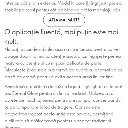
interior, cât și din exterior. Modul în care îți îngrijești pielea
stabilește tonul pentru cât de bine va arăta machiajul tău.
AFLĂ MAI MULTE
O aplicație fluentă, mai puțin este mai
mult.
Nu poți ascunde ridurile, așa că nu încerca, pentru că vei
atrage doar mai multă atenție asupra lor. Îngrijește pielea
matură cu atenție și cu mișcări delicate de perie.
Înlocuiește produsele sub formă de pudră cu alternative pe
bază de cremă pentru a evita accentuarea liniilor fine.
Amestecă o picătură de IluSkin Liquid Highlighter cu fondul
tău Eternal Glow pentru un finisaj radiant. Utilizează o
burete de machiaj umed pentru a estompa, concentrându-
te pe tamponare în loc de tragere. Construiește
acoperirea treptat acolo unde este nevoie, permițând
pielii tale să strălucească pentru un aspect radiant și
tineresc.