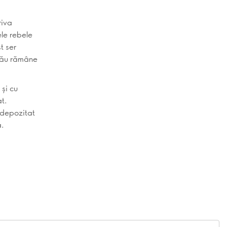
riva
ele rebele
t ser
 tău rămâne
 și cu
at.
 depozitat
a.