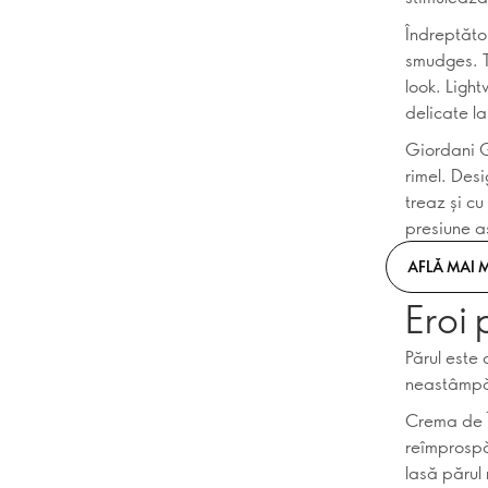
Îndreptăto
smudges. T
look. Ligh
delicate l
Giordani G
rimel. Des
treaz și cu
presiune a
AFLĂ MAI 
Eroi 
Părul este 
neastâmpăr
Crema de Î
reîmprospă
lasă părul