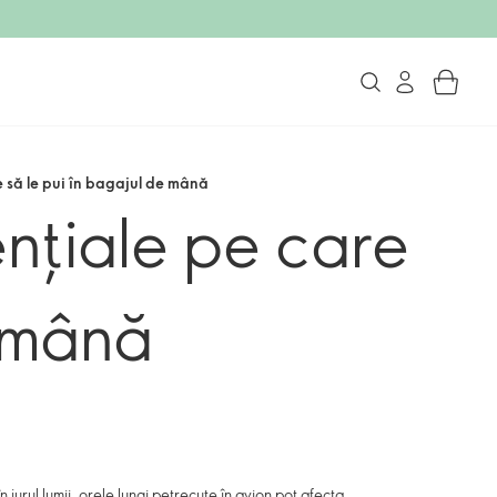
e să le pui în bagajul de mână
ențiale pe care
e mână
 jurul lumii, orele lungi petrecute în avion pot afecta