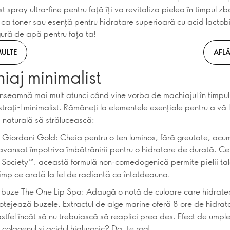
t spray ultra-fine pentru față îți va revitaliza pielea în timpul zbo
l ca toner sau esență pentru hidratare superioară cu acid lactobi
gură de apă pentru fața ta!
MULTE
AFLĂ
aj minimalist
înseamnă mai mult atunci când vine vorba de machiajul în timpul 
trați-l minimalist. Rămâneți la elementele esențiale pentru a vă 
 naturală să strălucească:
iordani Gold: Cheia pentru o ten luminos, fără greutate, acum
 avansat împotriva îmbătrânirii pentru o hidratare de durată. Cer
Society™, această formulă non-comedogenică permite pielii tal
 timp ce arată la fel de radiantă ca întotdeauna.
 buze The One Lip Spa: Adaugă o notă de culoare care hidrat
rotejează buzele. Extractul de alge marine oferă 8 ore de hidrat
astfel încât să nu trebuiască să reaplici prea des. Efect de umpl
colagenul și acidul hialuronic? Da, te rog!