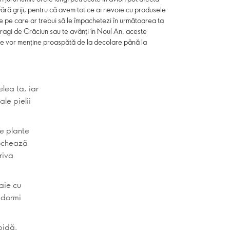
i. Fără griji, pentru că avem tot ce ai nevoie cu produsele
e pe care ar trebui să le împachetezi în următoarea ta
dragi de Crăciun sau te avânți în Noul An, aceste
te vor menține proaspătă de la decolare până la
elea ta, iar
le pielii
e plante
lochează
riva
aie cu
 dormi
pidă,