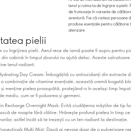
tenul și rutina ta de îngrijire a pieli
de frumusețe în variante de călători
aventură. Fie că vizitezi persoane 
produse esențiale pentru călătorie 
aterizare.
atea pielii
cu îngrijirea pielii. Aerul rece de iarnă poate fi aspru pentru pi
 din cabină în timpul zborului nu ajută deloc. Aceste salvatoare a
ține tenul radiant:
ydrating Day Cream: Îmbogățită cu antioxidanți din extracte d
 o combinație de vitamine esențiale, această cremă bogată b
 și menține pielea proaspătă, protejând-o în același timp împot
 de mediu, cum ar fi poluarea și germeni.
n Recharge Overnight Mask: Evită ciudățenia măștilor de tip fo
scă de noapte fără clătire. Hrănește profund pielea în timp ce
rilor, astfel încât să te trezești cu un ten radiant la destinație.
oceuticals Multi Mist: Dacă ai nevoie doar de o pulverizare ra