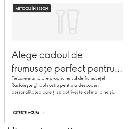
ARTICOLE ÎN SEZON
Alege cadoul de
frumusețe perfect pentru
Ziua Mamei, în funcție de
Fiecare mamă are propriul ei stil de frumusețe!
Răsfoiește ghidul nostru pentru a descoperi
personalitatea ei
personalitatea care ți se potrivește cel mai bine și
găsește cadoul de frumusețe perfect și plin de
inspirație.
CITEȘTE ACUM