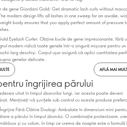
r de gene Giordani Gold: Get dramatic lash curls without masc
he modern design lifts all lashes in one sweep for an awake, w
tweight body ensures that you apply perfect amount of pressure t
ashes.
old Eyelash Curler: Obține bucle de gene impresionante, fără 
ignul modern ridică toate genele într-o singură mișcare pentru u
 ochii larg deschiși. Corpul ușor asigură că aplici cantitatea per
supra genelor delicate.
MULTE
AFLĂ MAI MUL
pentru îngrijirea părului
adesea uitat în timpul zborurilor lungi, iar acesta poate deveni
at. Mențineți-vă șuvițele sub control cu aceste produse prefer
ngrijire Fără Clătire Duologi: Ambalate în dimensiuni mini pentr
tare a părului în timpul zborului. O combinație protectoare, cr
 mătăsos și cu volum, în timp ce crema de noapte este o formulă 