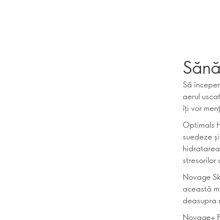
Sănăt
Să începem 
aerul uscat
îți vor men
Optimals H
suedeze și
hidratarea
stresorilor
Novage Ski
această ma
deasupra no
Novage+ Pr