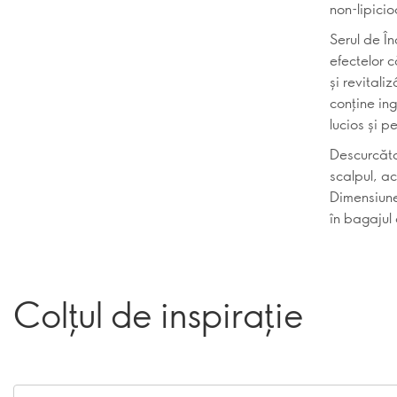
non-lipicio
Serul de Î
efectelor c
și revitali
conține ing
lucios și p
Descurcător
scalpul, a
Dimensiune
în bagajul
Colțul de inspirație