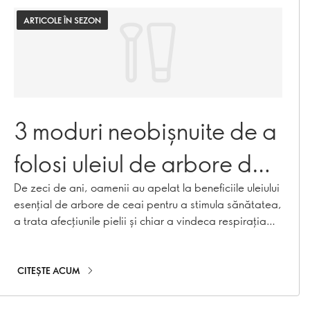
ARTICOLE ÎN SEZON
3 moduri neobișnuite de a
folosi uleiul de arbore de
ceai
De zeci de ani, oamenii au apelat la beneficiile uleiului
esențial de arbore de ceai pentru a stimula sănătatea,
a trata afecțiunile pielii și chiar a vindeca respirația
urât mirositoare. Citiți mai departe pentru a afla cum
să faceți această plantă strălucitoare să lucreze
pentru dvs. în moduri la care poate nu vă așteptați!
CITEȘTE ACUM