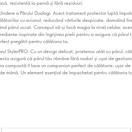
asă, rezistentă la pernă și fără reziduuri.
nchidere a Părului Duologi: Acest tratament protector luptă împot
ălătoriilor cu avionul, reducând vârfurile despicate, domolind fir
zând părul uscat. Conceput să-și facă magia la nivel celular, aces
rediente inspirate din îngrijirea pielii pentru a asigura că părul
erfect pregătit pentru călătoria ta.
ul StylerPRO: Cu un design delicat, prietenos atât cu părul, cât
cesta asigură că părul tău rămâne fără noduri și ușor de gestion
a compactă îl face un companion perfect de călătorie, ușor de
 de mână. Un element esențial de împachetat pentru călătoria t