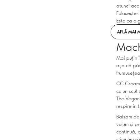
atunci aces
Folosește-
Este ca o 
AFLĂ MAI 
Machi
Mai puțin 
așa că păs
frumusețea
CC Cream G
cu un scut
The Vegan 
respire în
Balsam de
volum și p
continuă, 
stimulează 