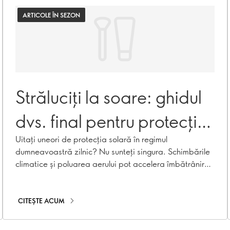
ARTICOLE ÎN SEZON
Străluciți la soare: ghidul
dvs. final pentru protecția
solară
Uitați uneori de protecția solară în regimul
dumneavoastră zilnic? Nu sunteți singura. Schimbările
climatice și poluarea aerului pot accelera îmbătrânirea
pielii, provocând hiperpigmentare, riduri și pierderea
de colagen. Cu gama noastră de produse de protecție
solară, inclusiv creme de protecție solară, creme
CITEȘTE ACUM
hidratante cu SPF și cosmetice cu SPF, puteți fi
protejată pe tot parcursul anului!