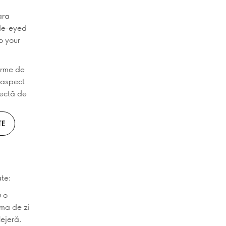
ara
ide-eyed
o your
urme de
n aspect
fectă de
TE
ate:
u o
ema de zi
lejeră,