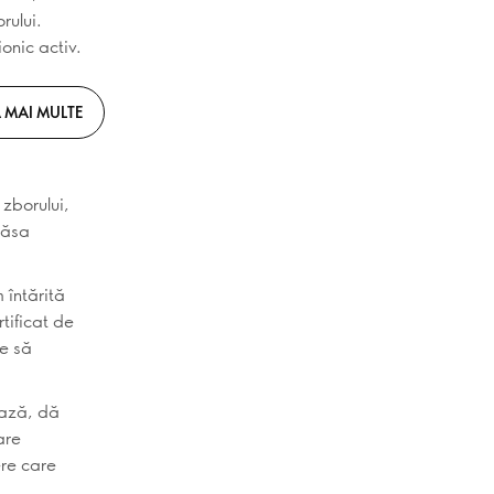
rului.
onic activ.
 MAI MULTE
zborului,
lăsa
 întărită
tificat de
e să
ează, dă
are
ere care