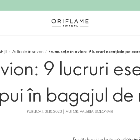
EȚII
/
Articole în sezon
/
Frumusețe în avion: 9 lucruri esențiale pe car
vion: 9 lucruri es
 pui în bagajul d
PUBLICAT: 31.10.2023 | AUTOR: VALERIA SOLONARI
Pe cât de mult adorăm să călătorim în