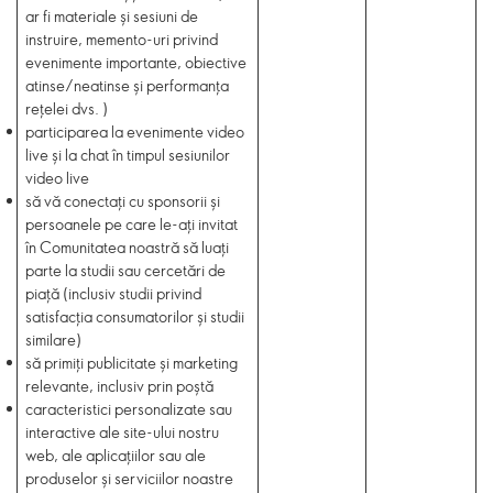
ar fi materiale și sesiuni de
instruire, memento-uri privind
evenimente importante, obiective
atinse/neatinse și performanța
rețelei dvs. )
participarea la evenimente video
live și la chat în timpul sesiunilor
video live
să vă conectați cu sponsorii și
persoanele pe care le-ați invitat
în Comunitatea noastră să luați
parte la studii sau cercetări de
piață (inclusiv studii privind
satisfacția consumatorilor și studii
similare)
să primiți publicitate și marketing
relevante, inclusiv prin poștă
caracteristici personalizate sau
interactive
ale site-ului nostru
web, ale aplicațiilor sau ale
produselor și serviciilor noastre