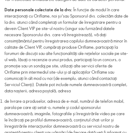
Date personale colectate de la dvs:
În funcție de modul în care
interacționați cu Oriflame, noi și/sau Sponsorul dvs. colectăm date de
la dvs. atunci când completați un formular de înregistrare pentru a
devein Client VIP pe site-ul nostru (singur sau furnizând datele
necesare Sponsorului dvs. care vă înregistrează), vă dați
consimțământul pentru înregistrarea copilului dumneavoastră minor în
calitate de Client VIP, cumpărați produse Oriflame, participați la
forumuri de discuții sau alte funcționalități ale rețelelor sociale pe site-
ul web, lăsați o recenzie a unui produs, participați la un concurs, o
promoție sau un sondaj pe site, utilizați alte servicii oferite de
Oriflame prin intermediul site-ului și al aplicațiilor Oriflame sau
comunicați în alt mod cu noi (de exemplu, atunci când contactați
Serviciul Clienți). Datele pot include numele dumneavoastră complet,
data nașterii, adresa poștală, adresa
de livrare a produselor, adresa de e-mail, numărul de telefon mobil,
parola pe care ați setat-o, numele și codul sponsorului
dumneavoastră, imaginile, fotografiile și înregistrările video pe care
le încărcați pe profilul dumneavoastră, conținutul chat-urilor și
înregistrările interacțiunilor dumneavoastră cu serviciul nostru de
asistență pentru clienți sau vânzări (de fiecare dată veți fi informat cu