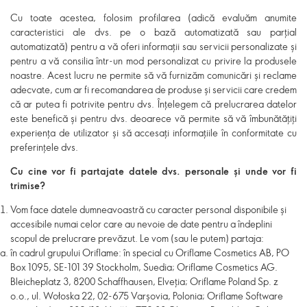
Cu toate acestea, folosim profilarea (adică evaluăm anumite
caracteristici ale dvs. pe o bază automatizată sau parțial
automatizată) pentru a vă oferi informații sau servicii personalizate și
pentru a vă consilia într-un mod personalizat cu privire la produsele
noastre. Acest lucru ne permite să vă furnizăm comunicări și reclame
adecvate, cum ar fi recomandarea de produse și servicii care credem
că ar putea fi potrivite pentru dvs. Înțelegem că prelucrarea datelor
este benefică și pentru dvs. deoarece vă permite să vă îmbunătățiți
experiența de utilizator și să accesați informațiile în conformitate cu
preferințele dvs.
Cu cine vor fi partajate datele dvs. personale și unde vor fi
trimise?
Vom face datele dumneavoastră cu caracter personal disponibile și
accesibile numai celor care au nevoie de date pentru a îndeplini
scopul de prelucrare prevăzut. Le vom (sau le putem) partaja:
în cadrul grupului Oriflame: în special cu Oriflame Cosmetics AB, PO
Box 1095, SE-101 39 Stockholm, Suedia; Oriflame Cosmetics AG.
Bleicheplatz 3, 8200 Schaffhausen, Elveția; Oriflame Poland Sp. z
o.o., ul. Wołoska 22, 02-675 Varșovia, Polonia; Oriflame Software