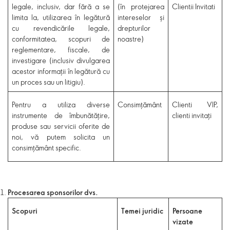
legale, inclusiv, dar fără a se
(în protejarea
Clientii Invitati
limita la, utilizarea în legătură
intereselor și
cu revendicările legale,
drepturilor
conformitatea, scopuri de
noastre)
reglementare, fiscale, de
investigare (inclusiv divulgarea
acestor informații în legătură cu
un proces sau un litigiu).
Pentru a utiliza diverse
Consimțământ
Clienti VIP,
instrumente de îmbunătățire,
clienti invitați
produse sau servicii oferite de
noi, vă putem solicita un
consimțământ specific.
Procesarea sponsorilor dvs.
Scopuri
Temei juridic
Persoane
vizate