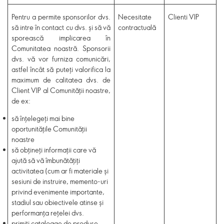
Pentru a permite sponsorilor dvs.
Necesitate
Clienti VIP
să intre în contact cu dvs. și să vă
contractuală
sporească implicarea în
Comunitatea noastră. Sponsorii
dvs. vă vor furniza comunicări,
astfel încât să puteți valorifica la
maximum de calitatea dvs. de
Client VIP al Comunității noastre,
de ex:
să înțelegeți mai bine
oportunitățile Comunității
noastre
să obțineți informații care vă
ajută să vă îmbunătățiți
activitatea (cum ar fi materiale și
sesiuni de instruire, memento-uri
privind evenimente importante,
stadiul sau obiectivele atinse și
performanța rețelei dvs.
primiți cataloage de produse,