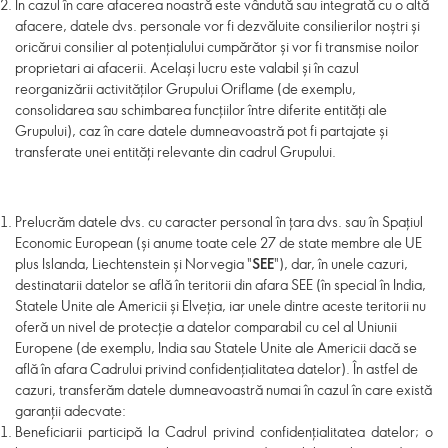
În cazul în care afacerea noastră este vândută sau integrată cu o altă
afacere, datele dvs. personale vor fi dezvăluite consilierilor noștri și
oricărui consilier al potențialului cumpărător și vor fi transmise noilor
proprietari ai afacerii. Același lucru este valabil și în cazul
reorganizării activităților Grupului Oriflame (de exemplu,
consolidarea sau schimbarea funcțiilor între diferite entități ale
Grupului), caz în care datele dumneavoastră pot fi partajate și
transferate unei entități relevante din cadrul Grupului.
Prelucrăm datele dvs. cu caracter personal în țara dvs. sau în Spațiul
Economic European (și anume toate cele 27 de state membre ale UE
plus Islanda, Liechtenstein și Norvegia "
SEE
"), dar, în unele cazuri,
destinatarii datelor se află în teritorii din afara SEE (în special în India,
Statele Unite ale Americii și Elveția, iar unele dintre aceste teritorii nu
oferă un nivel de protecție a datelor comparabil cu cel al Uniunii
Europene (de exemplu, India sau Statele Unite ale Americii dacă se
află în afara Cadrului privind confidențialitatea datelor). În astfel de
cazuri, transferăm datele dumneavoastră numai în cazul în care există
garanții adecvate:
Beneficiarii participă la Cadrul privind confidențialitatea datelor; o