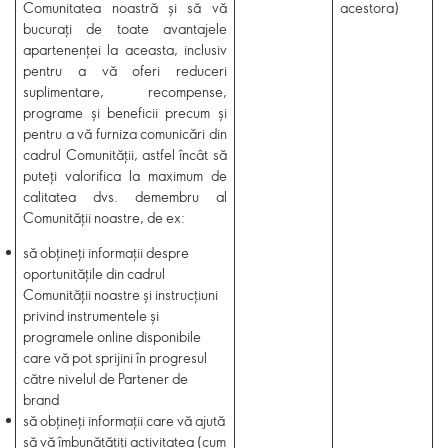
Comunitatea noastră și să vă
acestora)
bucurați de toate avantajele
apartenenței la aceasta, inclusiv
pentru a vă oferi reduceri
suplimentare, recompense,
programe și beneficii precum și
pentru a vă furniza comunicări din
cadrul Comunității, astfel încât să
puteți valorifica la maximum de
calitatea dvs. demembru al
Comunității noastre, de ex:
să obțineți informații despre
oportunitățile din cadrul
Comunității noastre și instrucțiuni
privind instrumentele și
programele online disponibile
care vă pot sprijini în progresul
către nivelul de Partener de
brand
să obțineți informații care vă ajută
să vă îmbunătățiți activitatea (cum