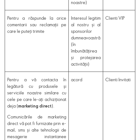
noastre)
Pentru a răspunde la orice
Interesul
legitim
Clienti VIP
comentarii sau reclamații pe
al nostru și al
care le puteți trimite
sponsorilor
dumneavoastră
(în
îmbunătățirea
și protejarea
activității)
Pentru a vă contacta în
acord
Clienti Invitati
legătură cu produsele și
serviciile noastre similare cu
cele pe care le-ați achiziționat
deja (
marketing direct
).
Comunicările de marketing
direct vă pot fi furnizate prin e-
mail, sms și alte tehnologii de
mesagerie instantanee