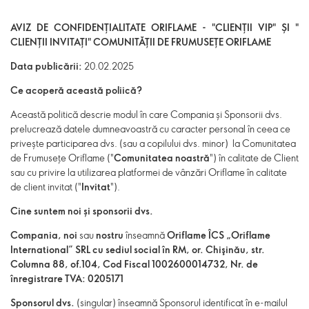
AVIZ DE CONFIDENȚIALITATE ORIFLAME - "CLIENȚII VIP" ȘI "
CLIENȚII INVITAȚI" COMUNITĂȚII DE FRUMUSEȚE ORIFLAME
Data publicării:
20.02.2025
Ce acoperă această poliică?
Această politică descrie modul în care Compania și Sponsorii dvs.
prelucrează datele dumneavoastră cu caracter personal în ceea ce
privește participarea dvs. (sau a copilului dvs. minor) la Comunitatea
de Frumusețe Oriflame ("
Comunitatea noastră
") în calitate de Client
sau cu privire la utilizarea platformei de vânzări Oriflame în calitate
de client invitat ("
Invitat
").
Cine suntem noi și sponsorii dvs.
Compania, noi
sau
nostru
înseamnă
Oriflame ÎCS „Oriflame
International” SRL cu sediul social în RM, or. Chişinău, str.
Columna 88, of.104, Cod Fiscal 1002600014732, Nr. de
înregistrare TVA: 0205171
Sponsorul dvs.
(singular) înseamnă Sponsorul identificat în e-mailul