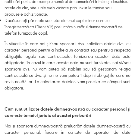
notificări push, de exemplu numărul de comunicări trimise și deschise,
ratele de clic, site-urile web vizitate prin linkurile trimise sau
produsele achiziționate.
Dacă sunteți părintele sau tutorele unui copil minor care se
înregistrează ca Client VIP, prelucrăm numărul dumneavoastră de
telefon furnizat de copil.
În situatiile în care noi și/sau sponsorii dvs.
solicitam datele dvs. cu
caracter personal pentru a încheia un contract sau pentru a respecta
obligațiile legale sau contractuale, furnizarea acestor date este
obligatorie; în cazul în care aceste date nu sunt furnizate,
noi și/sau
sponsorii dvs.
nu vom putea să stabilim sau să gestionam relația
contractuală cu dvs. și nu ne vom putea îndeplini obligațiile care ne
revin nouă/ lor. La colectarea datelor, vom preciza ce câmpuri sunt
obligatorii.
Cum sunt utilizate datele dumneavoastră cu caracter personal și
care este temeiul juridic al acestei prelucrări
Noi și sponsorii dumneavoastră prelucrăm datele dumneavoastră cu
caracter personal, fiecare în calitate de operator de date