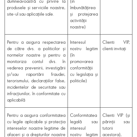
dumneavoastră cu privire la
(în
produsele și serviciile noastre,
îmbunătățirea
site-ul sau aplicațiile sale.
și protejarea
activității
noastre)
Pentru a asigura respectarea
Interesul
Clienti VIP,
de către dvs. a politicilor și
nostru legitim
clienti invitați
normelor noastre și pentru a
(în
monitoriza contul dvs. în
promovarea
vederea prevenirii, investigării
conformității
și/sau raportării fraudei,
cu legislația și
terorismului, declarațiilor false,
politicile)
incidentelor de securitate sau
infracțiunilor, în conformitate cu
aplicabilă
Pentru a asigura conformitatea
Conformitatea
Clienti VIP (și
cu legile aplicabile și protecția
legală sau
părinții sau
intereselor noastre legitime de
interesul
tutorii
afaceri și a drepturilor noastre
nostru legitim
acestora),