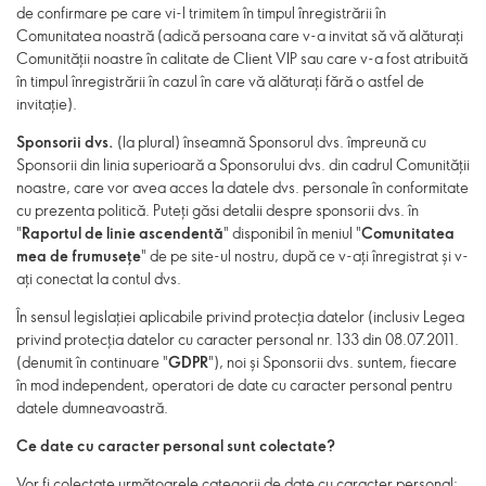
de confirmare pe care vi-l trimitem în timpul înregistrării în
Comunitatea noastră (adică persoana care v-a invitat să vă alăturați
Comunității noastre în calitate de Client VIP sau care v-a fost atribuită
în timpul înregistrării în cazul în care vă alăturați fără o astfel de
invitație).
Sponsorii dvs.
(la plural) înseamnă Sponsorul dvs. împreună cu
Sponsorii din linia superioară a Sponsorului dvs. din cadrul Comunității
noastre, care vor avea acces la datele dvs. personale în conformitate
cu prezenta politică. Puteți găsi detalii despre sponsorii dvs. în
"
Raportul de linie ascendentă
" disponibil în meniul "
Comunitatea
mea de frumusețe
" de pe site-ul nostru, după ce v-ați înregistrat și v-
ați conectat la contul dvs.
În sensul legislației aplicabile privind protecția datelor (inclusiv Legea
privind protecția datelor cu caracter personal nr. 133 din 08.07.2011.
(denumit în continuare "
GDPR
"), noi și Sponsorii dvs. suntem, fiecare
în mod independent, operatori de date cu caracter personal pentru
datele dumneavoastră.
Ce date cu caracter personal sunt colectate?
Vor fi colectate următoarele categorii de date cu caracter personal: