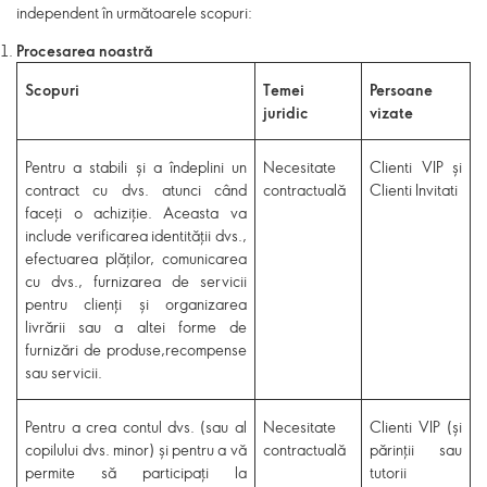
independent în următoarele scopuri:
Procesarea noastră
Scopuri
Temei
Persoane
juridic
vizate
Pentru a stabili și a îndeplini un
Necesitate
Clienti VIP și
contract cu dvs. atunci când
contractuală
Clienti Invitati
faceți o achiziție. Aceasta va
include verificarea identității dvs.,
efectuarea plăților, comunicarea
cu dvs., furnizarea de servicii
pentru clienți și organizarea
livrării sau a altei forme de
furnizări de produse,recompense
sau servicii.
Pentru a crea contul dvs. (sau al
Necesitate
Clienti VIP (și
copilului dvs. minor) și pentru a vă
contractuală
părinții sau
permite să participați la
tutorii