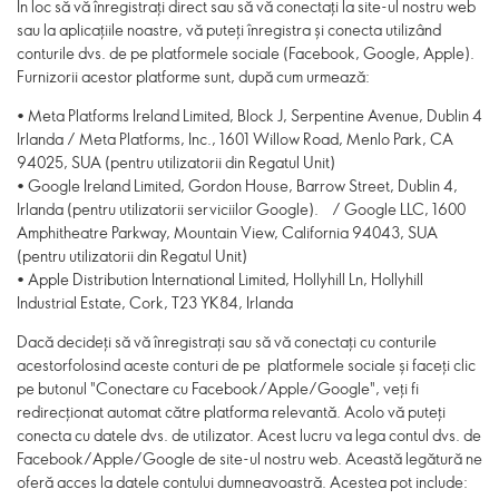
În loc să vă înregistrați direct sau să vă conectați la site-ul nostru web
sau la aplicațiile noastre, vă puteți înregistra și conecta utilizând
conturile dvs. de pe platformele sociale (Facebook, Google, Apple).
Furnizorii acestor platforme sunt, după cum urmează:
• Meta Platforms Ireland Limited, Block J, Serpentine Avenue, Dublin 4
Irlanda / Meta Platforms, Inc., 1601 Willow Road, Menlo Park, CA
94025, SUA (pentru utilizatorii din Regatul Unit)
• Google Ireland Limited, Gordon House, Barrow Street, Dublin 4,
Irlanda (pentru utilizatorii serviciilor Google). / Google LLC, 1600
Amphitheatre Parkway, Mountain View, California 94043, SUA
(pentru utilizatorii din Regatul Unit)
• Apple Distribution International Limited, Hollyhill Ln, Hollyhill
Industrial Estate, Cork, T23 YK84, Irlanda
Dacă decideți să vă înregistrați sau să vă conectați cu conturile
acestorfolosind aceste conturi de pe platformele sociale și faceți clic
pe butonul "Conectare cu Facebook/Apple/Google", veți fi
redirecționat automat către platforma relevantă. Acolo vă puteți
conecta cu datele dvs. de utilizator. Acest lucru va lega contul dvs. de
Facebook/Apple/Google de site-ul nostru web. Această legătură ne
oferă acces la datele contului dumneavoastră. Acestea pot include: