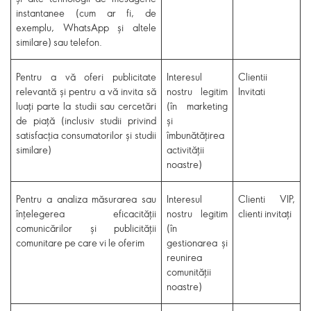
instantanee (
cum ar fi, de
exemplu, WhatsApp și altele
similare
)
sau telefon.
Pentru a vă oferi publicitate
Interesul
Clientii
relevantă și pentru a vă invita să
nostru legitim
Invitati
luați parte la studii sau cercetări
(în marketing
de piață (inclusiv studii privind
și
satisfacția consumatorilor și studii
îmbunătățirea
similare)
activității
noastre)
Pentru a analiza măsurarea sau
Interesul
Clienti VIP,
înțelegerea eficacității
nostru legitim
clienti invitați
comunicărilor și publicității
(în
comunitare pe care vi le oferim
gestionarea și
reunirea
comunității
noastre)