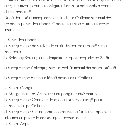
acești furnizori pentru a configura, furniza și personaliza contul
dumneavoastră.
Dacă doriți să eliminați conexiunile dintre Oriflame și contul dvs.
respectiv pentru Facebook, Google sau Apple, urmați aceste
instrucțiuni:
1. Pentru Facebook
a. Faceți clic pe poza dvs. de profil din partea dreaptă sus a
Facebook.
b. Selectați Setări și confidențialitate, apoi faceți clic pe Setări.
a.Faceți clic pe Aplicații și site-uri web în meniul din partea stângă.
b.Faceți clic pe Eliminare lângă pictograma Oriflame
2.
Pentru Google:
a.
Mergeți la https://myaccount.google.com/security
b.
Faceți clic pe Conexiuni la aplicații și servicii terță parte.
c.
Faceți clic pe Oriflame.
d.
Faceți clic pe Elimină toate conexiunile la Oriflame, apoi veți fi
informat cu privire la consecințele acestei acțiuni.
3.
Pentru Apple: