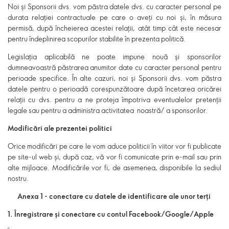
Noi și Sponsorii dvs. vom păstra datele dvs. cu caracter personal pe
durata relației contractuale pe care o aveți cu noi și, în măsura
permisă, după încheierea acestei relații, atât timp cât este necesar
pentru îndeplinirea scopurilor stabilite în prezenta politică.
Legislația aplicabilă ne poate impune nouă și sponsorilor
dumneavoastră păstrarea anumitor date cu caracter personal pentru
perioade specifice. În alte cazuri, noi și Sponsorii dvs. vom păstra
datele pentru o perioadă corespunzătoare după încetarea oricărei
relații cu dvs. pentru a ne proteja împotriva eventualelor pretenții
legale sau pentru a administra activitatea noastră/ a sponsorilor.
Modificări ale prezentei politici
Orice modificări pe care le vom aduce politicii în viitor vor fi publicate
pe site-ul web și, după caz, vă vor fi comunicate prin e-mail sau prin
alte mijloace. Modificările vor fi, de asemenea, disponibile la sediul
nostru.
Anexa 1 - conectare cu datele de identificare ale unor terți
1. Înregistrare și conectare cu contul Facebook/Google/Apple