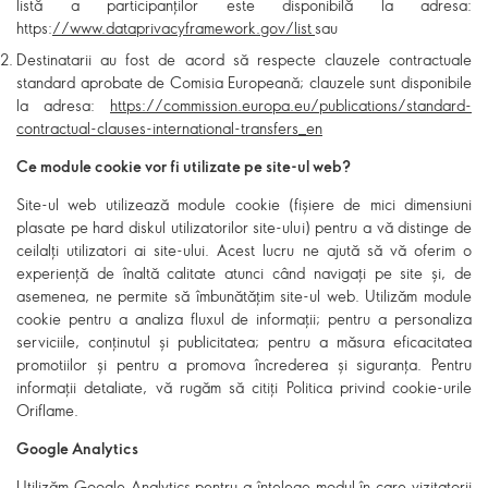
listă a participanților este disponibilă la adresa:
https:
//www.dataprivacyframework.gov/list
sau
Destinatarii au fost de acord să respecte clauzele contractuale
standard aprobate de Comisia Europeană; clauzele sunt disponibile
la adresa:
https://commission.europa.eu/publications/standard-
contractual-clauses-international-transfers_en
Ce module cookie vor fi utilizate pe site-ul web?
Site-ul web utilizează module cookie (fișiere de mici dimensiuni
plasate pe hard diskul utilizatorilor site-ului) pentru a vă distinge de
ceilalți utilizatori ai site-ului. Acest lucru ne ajută să vă oferim o
experiență de înaltă calitate atunci când navigați pe site și, de
asemenea, ne permite să îmbunătățim site-ul web. Utilizăm module
cookie pentru a analiza fluxul de informații; pentru a personaliza
serviciile, conținutul și publicitatea; pentru a măsura eficacitatea
promotiilor și pentru a promova încrederea și siguranța. Pentru
informații detaliate, vă rugăm să citiți Politica privind cookie-urile
Oriflame.
Google Analytics
Utilizăm Google Analytics pentru a înțelege modul în care vizitatorii