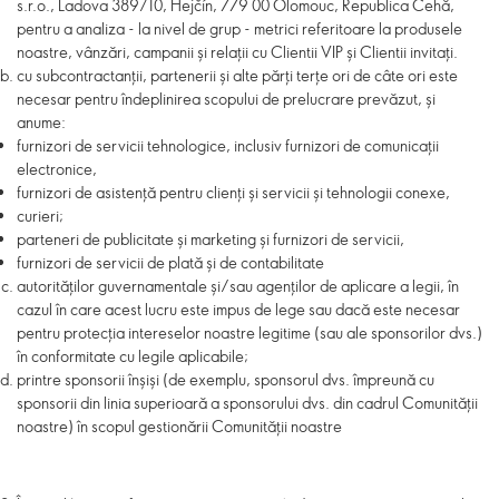
s.r.o., Ladova 389/10, Hejčín, 779 00 Olomouc, Republica Cehă,
pentru a analiza - la nivel de grup - metrici referitoare la produsele
noastre, vânzări, campanii și relații cu Clientii VIP și Clientii invitați.
cu subcontractanții, partenerii și alte părți terțe ori de câte ori este
necesar pentru îndeplinirea scopului de prelucrare prevăzut, și
anume:
furnizori de servicii tehnologice, inclusiv furnizori de comunicații
electronice,
furnizori de asistență pentru clienți și servicii și tehnologii conexe,
curieri;
parteneri de publicitate și marketing și furnizori de servicii,
furnizori de servicii de plată și de contabilitate
autorităților guvernamentale și/sau agenților de aplicare a legii, în
cazul în care acest lucru este impus de lege sau dacă este necesar
pentru protecția intereselor noastre legitime (sau ale sponsorilor dvs.)
în conformitate cu legile aplicabile;
printre sponsorii înșiși (de exemplu, sponsorul dvs. împreună cu
sponsorii din linia superioară a sponsorului dvs. din cadrul Comunității
noastre) în scopul gestionării Comunității noastre