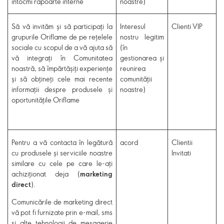
întocmi rapoarte interne
noastre)
Să vă invităm și să participați la
Interesul
Clienti VIP
grupurile Oriflame de pe rețelele
nostru legitim
sociale cu scopul de a vă ajuta să
(în
vă integrați în Comunitatea
gestionarea și
noastră, să împărtășiți experiențe
reunirea
și să obțineți cele mai recente
comunității
informații despre produsele și
noastre)
oportunitățile Oriflame
Pentru a vă contacta în legătură
acord
Clientii
cu produsele și serviciile noastre
Invitati
similare cu cele pe care le-ați
achiziționat deja (
marketing
direct
).
Comunicările de marketing direct
vă pot fi furnizate prin e-mail, sms
și alte tehnologii de mesagerie