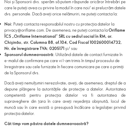
Noi
și Sponsorii dvs.
sperăm să putem răspunde oricăror întrebări pe
care le puteți avea cu privire la modul în care noi/ ei prelucrăm datele
dvs. personale. Dacă aveți orice nelămuriri, ne puteți contacta la:
Noi:
Puteți contacta responsabilul nostru cu protecția datelor la
privacy@oriflame.com. De asemenea, ne puteți contacta la
Oriflame
ÎCS „Oriflame International” SRL cu sediul social în RM, or.
Chişinău, str. Columna 88, of.104, Cod Fiscal 1002600014732,
Nr. de înregistrare TVA: 0205171
și/ sau
Sponsorul dumneavoastră:
Utilizând datele de contact furnizate în
e-mailul de confirmare pe care vi l-am trimis în timpul procesului de
înregistrare sau cele furnizate în fiecare comunicare pe care o primiți
de la Sponsorul dvs.
Dacă aveți nemulțumiri nerezolvate, aveți, de asemenea, dreptul de a
depune plângere la autoritățile de protecție a datelor. Autoritatea
competentă pentru protecția datelor va fi autoritatea de
supraveghere din țara în care aveți reședința obișnuită, locul de
muncă sau în care există o presupusă încălcare a legislației privind
protecția datelor.
Cât timp vom păstra datele dumneavoastră?