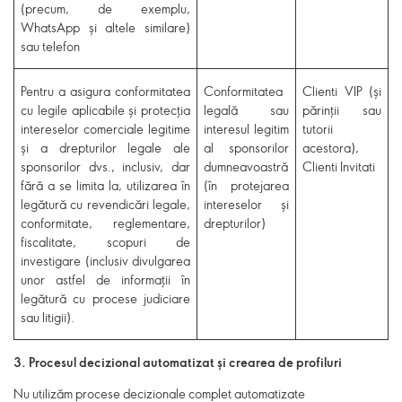
(precum, de exemplu,
WhatsApp și altele similare)
sau telefon
Pentru a asigura conformitatea
Conformitatea
Clienti VIP (și
cu legile aplicabile și protecția
legală sau
părinții sau
intereselor comerciale legitime
interesul legitim
tutorii
și a drepturilor legale ale
al sponsorilor
acestora),
sponsorilor dvs., inclusiv, dar
dumneavoastră
Clienti Invitati
fără a se limita la, utilizarea în
(în protejarea
legătură cu revendicări legale,
intereselor și
conformitate, reglementare,
drepturilor)
fiscalitate, scopuri de
investigare (inclusiv divulgarea
unor astfel de informații în
legătură cu procese judiciare
sau litigii).
3. Procesul decizional automatizat și crearea de profiluri
Nu utilizăm procese decizionale complet automatizate