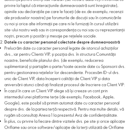
privire la faptul că interacțiunile dumneavoastră sunt înregistrate),
opiniile sau declarațiile pe care le faceți (de ex.de exemplu, recenzii
ale produselor noastre) pe forumurile de discuții sau în comunicările
cu noi și orice alte informații pe care ni le furnizați în cursul utilizării
site-ului nostru web sau in corespondența cu noi sau cu reprezentanții
noștri, precum și postări și mesaje pe rețelele sociale.
Datele cu caracter personal colectate despre dumneavoastră
Prelucrăm date cu caracter personal legate de istoricul achizițiilor
dvs., iar pentru Clientii VIP, și poziția dvs. în structura Comunității
noastre, beneficiile planului dvs. (de exemplu, reducerea
suplimentara) și partajăm o parte/toate aceste date cu Sponsorii dvs.
pentru gestionarea rețelelor lor descendente. Procesăm ID-ul dvs.
unic de Client VIP, data începerii calității de Client VIP și data
aniversării atunci când ați finalizat procesul de înscriere ca Client VIP:
În cazul în care un Client VIP alege să își creeze un cont prin
intermediul unei platforme terțe (de exemplu, Facebook, Apple,
Google), este posibil să primim automat date cu caracter personal
despre dvs. de la partea terță respectivă. Pentru mai multe detalii, vă
rugăm să consultați Anexa 1 la prezentul Aviz de confidențialitate.
În plus, cu privire la fiecare dintre vizitele dvs. pe site și orice aplicație
Oriflame sau orice software/aplicație de la terți utilizată de Oriflame