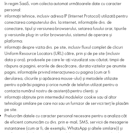
în regim SaaS, vom colecta automat următoarele date cu caracter
personal:
informații tehnice, inclusiv adresa IP (Internet Protocol) utilizată pentru
conectarea computerului dvs. la internet, informațiile dvs. de
conectare, tipul și versiunea browserului, setarea fusului orar, tipurile
și versiunile plug-in-urilor browserului, sistemul de operare și
platforma;
informații despre vizita dvs. pe site, inclusiv fluxul complet de clicuri
Uniform Resource Locators (URL) către, prin și de pe site (inclusiv
data și ora); produsele pe care le-ați vizualizat sau căutat; timpii de
răspuns ai paginii, erorile de descărcare, durata vizitelor pe anumite
pagini, informațiile privind interacțiunea cu pagina (cum ar fi
derularea, clicurile și apăsarea mouse-ului) și metodele utilizate
pentru a părăsi pagina și orice număr de telefon utilizat pentru a
contacta numărul nostru de asistență pentru clienți; și
informații obținute prin intermediul modulelor cookie sau al altor
tehnologii similare pe care noi sau un furnizor de servicii terț le plasăm
pe site.
Prelucrăm datele cu caracter personal necesare pentru a analiza cât
de eficient comunicăm cu dvs. prin e-mail, SMS, servicii de mesagerie
instantanee (cum ar fi, de exemplu, WhatsApp și altele
similare
)) și