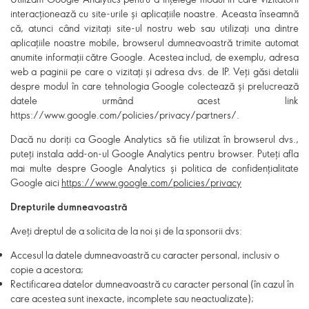
interacționează cu site-urile și aplicațiile noastre. Aceasta înseamnă
că, atunci când vizitați site-ul nostru web sau utilizați una dintre
aplicațiile noastre mobile, browserul dumneavoastră trimite automat
anumite informații către Google. Acestea includ, de exemplu, adresa
web a paginii pe care o vizitați și adresa dvs. de IP. Veți găsi detalii
despre modul în care tehnologia Google colectează și prelucrează
datele urmând acest link
https://www.google.com/policies/privacy/partners/.
Dacă nu doriți ca Google Analytics să fie utilizat în browserul dvs.,
puteți instala add-on-ul Google Analytics pentru browser. Puteți afla
mai multe despre Google Analytics și politica de confidențialitate
Google aici
https://www.google.com/policies/privacy
Drepturile dumneavoastră
Aveți dreptul de a solicita de la noi și de la sponsorii dvs:
Accesul la datele dumneavoastră cu caracter personal, inclusiv o
copie a acestora;
Rectificarea datelor dumneavoastră cu caracter personal (în cazul în
care acestea sunt inexacte, incomplete sau neactualizate);