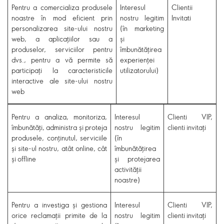
Pentru a comercializa produsele
Interesul
Clientii
noastre în mod eficient prin
nostru legitim
Invitati
personalizarea site-ului nostru
(în marketing
web, a aplicațiilor sau a
și
produselor, serviciilor pentru
îmbunătățirea
dvs., pentru a vă permite să
experienței
participați la caracteristicile
utilizatorului)
interactive ale site-ului nostru
web
Pentru a analiza, monitoriza,
Interesul
Clienti VIP,
îmbunătăți, administra și proteja
nostru legitim
clienti invitați
produsele, conținutul, serviciile
(în
și site-ul nostru, atât online, cât
îmbunătățirea
și offline
și protejarea
activității
noastre)
Pentru a investiga și gestiona
Interesul
Clienti VIP,
orice reclamații primite de la
nostru legitim
clienti invitați