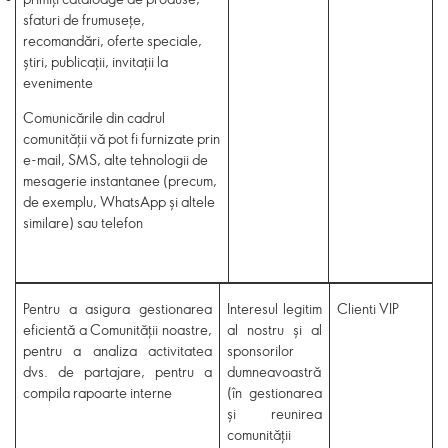
sfaturi de frumusețe,
recomandări, oferte speciale,
știri, publicații, invitații la
evenimente
Comunicările din cadrul
comunității vă pot fi furnizate prin
e-mail, SMS, alte tehnologii de
mesagerie instantanee (precum,
de exemplu, WhatsApp și altele
similare) sau telefon
Pentru a asigura gestionarea
Interesul
legitim
Clienti VIP
eficientă a Comunității noastre,
al nostru și al
pentru a analiza activitatea
sponsorilor
dvs. de partajare, pentru a
dumneavoastră
compila rapoarte interne
(în gestionarea
și reunirea
comunității