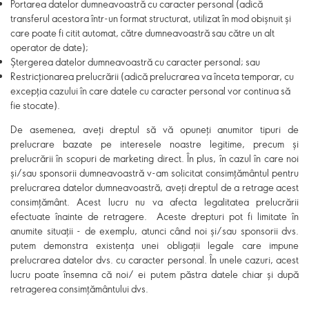
Portarea datelor dumneavoastră cu caracter personal (adică
transferul acestora într-un format structurat, utilizat în mod obișnuit și
care poate fi citit automat, către dumneavoastră sau către un alt
operator de date);
Ștergerea datelor dumneavoastră cu caracter personal; sau
Restricționarea prelucrării (adică prelucrarea va înceta temporar, cu
excepția cazului în care datele cu caracter personal vor continua să
fie stocate).
De asemenea, aveți dreptul să vă opuneți anumitor tipuri de
prelucrare bazate pe interesele noastre legitime, precum și
prelucrării în scopuri de marketing direct. În plus, în cazul în care noi
și/sau sponsorii dumneavoastră v-am solicitat consimțământul pentru
prelucrarea datelor dumneavoastră, aveți dreptul de a retrage acest
consimțământ. Acest lucru nu va afecta legalitatea prelucrării
efectuate înainte de retragere. Aceste drepturi pot fi limitate în
anumite situații - de exemplu, atunci când noi și/sau sponsorii dvs.
putem demonstra existența unei obligații legale care impune
prelucrarea datelor dvs. cu caracter personal. În unele cazuri, acest
lucru poate însemna că noi/ ei putem păstra datele chiar și după
retragerea consimțământului dvs.