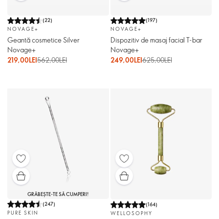
(
22
)
(
197
)
NOVAGE+
NOVAGE+
Geantă cosmetice Silver
Dispozitiv de masaj facial T-bar
Novage+
Novage+
219,00LEI
562,00LEI
249,00LEI
625,00LEI
GRĂBEȘTE-TE SĂ CUMPERI!
(
247
)
(
164
)
PURE SKIN
WELLOSOPHY