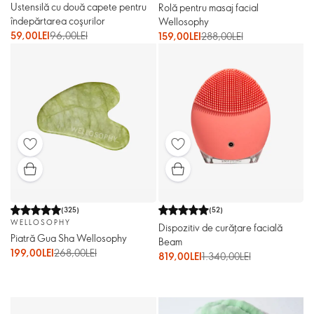
Ustensilă cu două capete pentru
Rolă pentru masaj facial
îndepărtarea coşurilor
Wellosophy
59,00LEI
96,00LEI
159,00LEI
288,00LEI
(
325
)
(
52
)
WELLOSOPHY
Dispozitiv de curăţare facială
Piatră Gua Sha Wellosophy
Beam
199,00LEI
268,00LEI
819,00LEI
1.340,00LEI