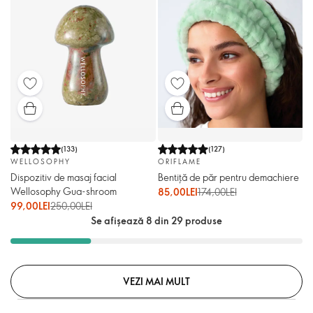
(
133
)
(
127
)
WELLOSOPHY
ORIFLAME
Dispozitiv de masaj facial
Bentiță de păr pentru demachiere
Wellosophy Gua-shroom
85,00LEI
174,00LEI
99,00LEI
250,00LEI
Se afișează 8 din 29 produse
VEZI MAI MULT