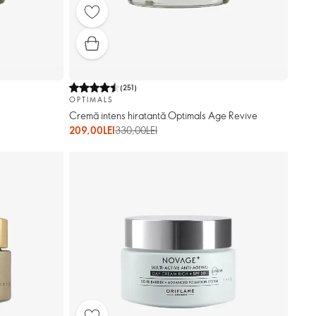
(
251
)
OPTIMALS
Cremă intens hiratantă Optimals Age Revive
209,00LEI
330,00LEI