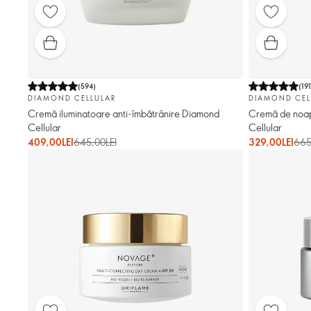
(
594
)
(
19
DIAMOND CELLULAR
DIAMOND CEL
Cremă iluminatoare anti-îmbătrânire Diamond
Cremă de noap
Cellular
Cellular
409,00LEI
645,00LEI
329,00LEI
665