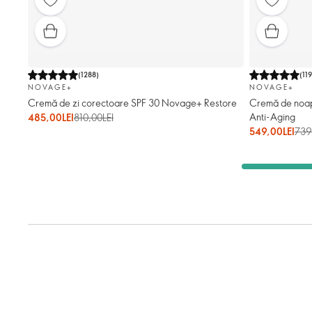
(
1288
)
(
119
NOVAGE+
NOVAGE+
Cremă de zi corectoare SPF 30 Novage+ Restore
Cremă de noap
Anti-Aging
485,00LEI
810,00LEI
549,00LEI
739