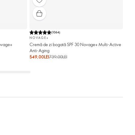
(
1064
)
NOVAGE+
ovage+
Cremă de zi bogată SPF 30 Novage+ Multi-Active
Anti-Aging
549,00LEI
739,00LEI