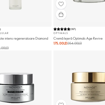
1
)
(
187
)
LULAR
OPTIMALS
te intens regeneratoare Diamond
Cremă lejeră Optimals Age Revive
175,00LEI
354,00LEI
,00LEI