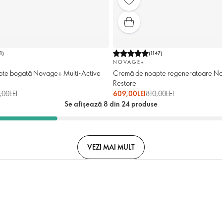
1
)
(
1147
)
NOVAGE+
te bogată Novage+ Multi-Active
Cremă de noapte regeneratoare N
Restore
,00LEI
609,00LEI
810,00LEI
Se afișează 8 din 24 produse
VEZI MAI MULT