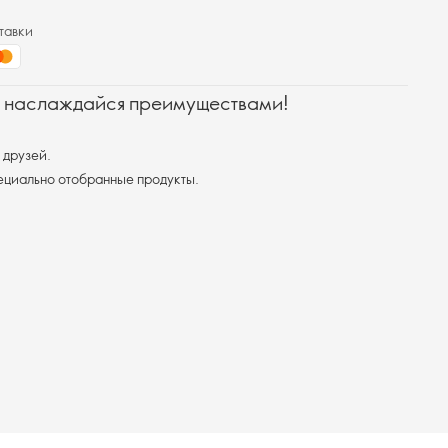
тавки
и наслаждайся преимуществами!
 друзей.
пециально отобранные продукты.