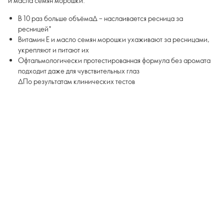
и масла семян морошки.
В 10 раз больше объёма∆ – наслаивается ресница за
ресницей*
Витамин Е и масло семян морошки ухаживают за ресницами,
укрепляют и питают их
Офтальмологически протестированная формула без аромата
подходит даже для чувствительных глаз
∆По результатам клинических тестов
*По результатам потребительского тестирования