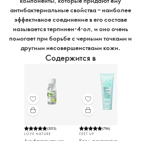
компоненты, которые придают ему
антибактериальные свойства – наиболее
эффективное соединение в его составе
называется терпинен-4-ол, и оно очень
помогает при борьбе с черными точками и
другими несовершенствами кожи.
Содержится в
(
2013
)
(
786
)
LO
LOVE NATURE
FEET UP
Шам
Антибактериальное
Крем-антиперспирант для