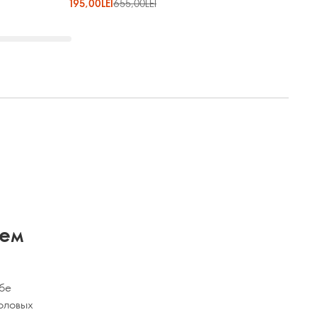
195,00LEI
655,00LEI
аем
ебе
оловых