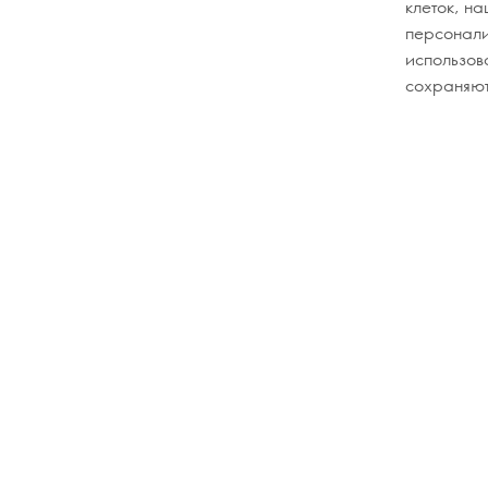
клеток, н
персонали
использов
сохраняют