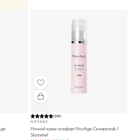
(
265
)
NOVAGE
Age
Ночной крем-комфорт NovAge Скинрелиф /
Skinrelief