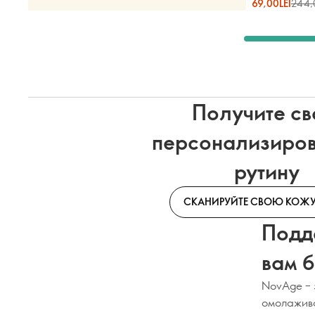
69,00LEI
244,
Получите с
персонализиро
рутину
СКАНИРУЙТЕ СВОЮ КОЖУ
Подд
вам б
NovAge – 
омолажива